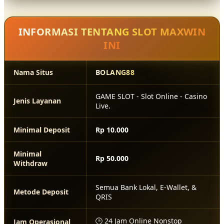
secara dinamis.
INFORMASI TENTANG SLOT MAXWIN
INI
Nama Situs
BOLANG88
GAME SLOT - Slot Online - Casino
Jenis Layanan
Live.
Minimal Deposit
Rp 10.000
Minimal
Rp 50.000
Withdraw
Semua Bank Lokal, E-Wallet, &
Metode Deposit
QRIS
🕒 24 Jam Online Nonstop
Jam Operasional