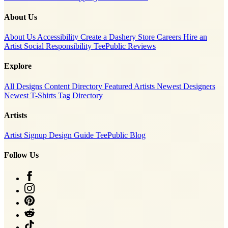
About Us
About Us
Accessibility
Create a Dashery Store
Careers
Hire an
Artist
Social Responsibility
TeePublic Reviews
Explore
All Designs
Content Directory
Featured Artists
Newest Designers
Newest T-Shirts
Tag Directory
Artists
Artist Signup
Design Guide
TeePublic Blog
Follow Us