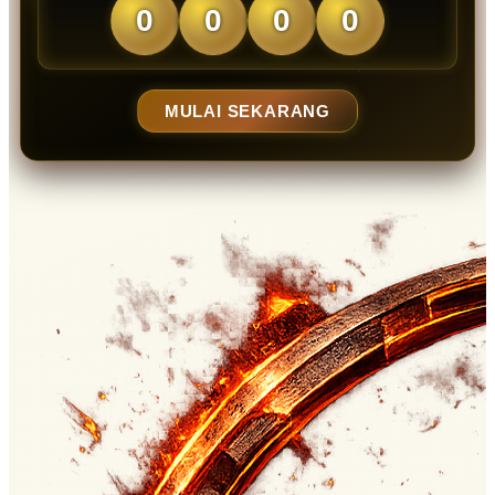
0
0
0
0
MULAI SEKARANG