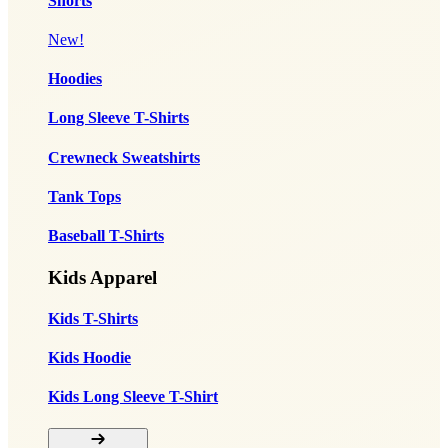
Shorts
New!
Hoodies
Long Sleeve T-Shirts
Crewneck Sweatshirts
Tank Tops
Baseball T-Shirts
Kids Apparel
Kids T-Shirts
Kids Hoodie
Kids Long Sleeve T-Shirt