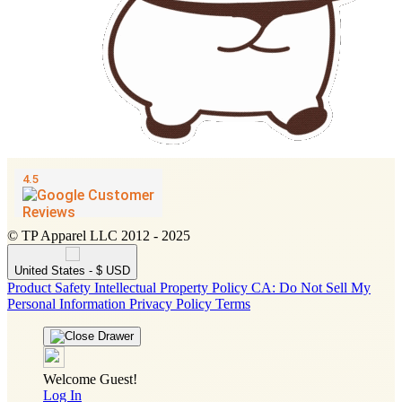
© TP Apparel LLC 2012 - 2025
United States - $ USD
Product Safety
Intellectual Property Policy
CA: Do Not Sell My
Personal Information
Privacy Policy
Terms
Welcome Guest!
Log In