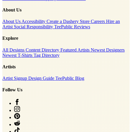
About Us
About Us
Accessibility
Create a Dashery Store
Careers
Hire an
Artist
Social Responsibility
TeePublic Reviews
Explore
All Designs
Content Directory
Featured Artists
Newest Designers
Newest T-Shirts
Tag Directory
Artists
Artist Signup
Design Guide
TeePublic Blog
Follow Us