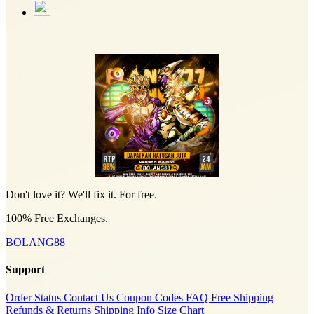
Don't love it? We'll fix it. For free.
100% Free Exchanges.
BOLANG88
Support
Order Status
Contact Us
Coupon Codes
FAQ
Free Shipping
Refunds & Returns
Shipping Info
Size Chart