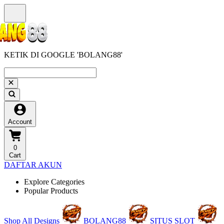
KETIK DI GOOGLE 'BOLANG88'
Account
0
Cart
DAFTAR AKUN
Explore Categories
Popular Products
Shop All Designs
BOLANG88
SITUS SLOT