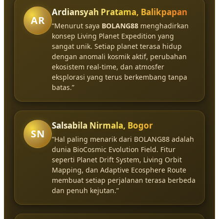
Ardiansyah Pratama, Balikpapan
AR
“Menurut saya
BOLANG88
menghadirkan
konsep Living Planet Expedition yang
sangat unik. Setiap planet terasa hidup
dengan anomali kosmik aktif, perubahan
ekosistem real-time, dan atmosfer
eksplorasi yang terus berkembang tanpa
batas.”
Salsabila Nirmala, Bogor
SN
“Hal paling menarik dari BOLANG88 adalah
dunia BioCosmic Evolution Field. Fitur
seperti Planet Drift System, Living Orbit
Mapping, dan Adaptive Ecosphere Route
membuat setiap perjalanan terasa berbeda
dan penuh kejutan.”