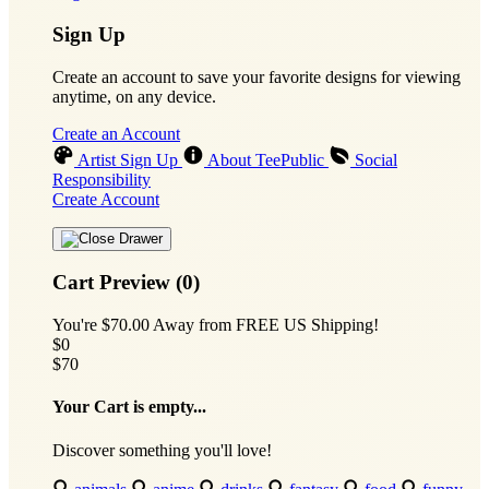
Sign Up
Create an account to save your favorite designs for viewing
anytime, on any device.
Create an Account
Artist Sign Up
About TeePublic
Social
Responsibility
Create Account
Cart Preview (0)
You're
$70.00
Away from
FREE US Shipping!
$0
$70
Your Cart is empty...
Discover something you'll love!