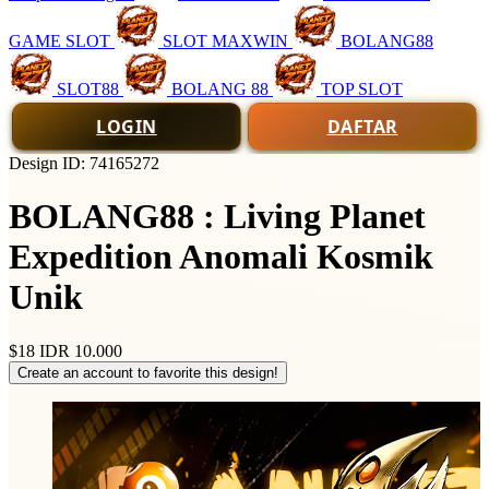
GAME SLOT
SLOT MAXWIN
BOLANG88
SLOT88
BOLANG 88
TOP SLOT
LOGIN
DAFTAR
Design ID: 74165272
BOLANG88 : Living Planet
Expedition Anomali Kosmik
Unik
$18
IDR 10.000
Create an account to favorite this design!