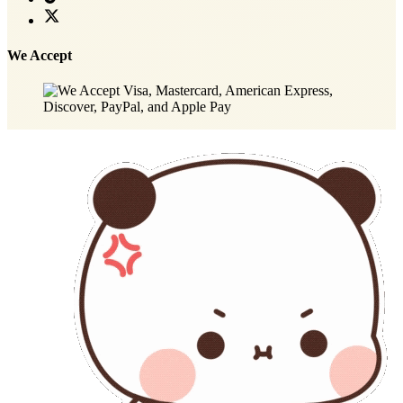
We Accept