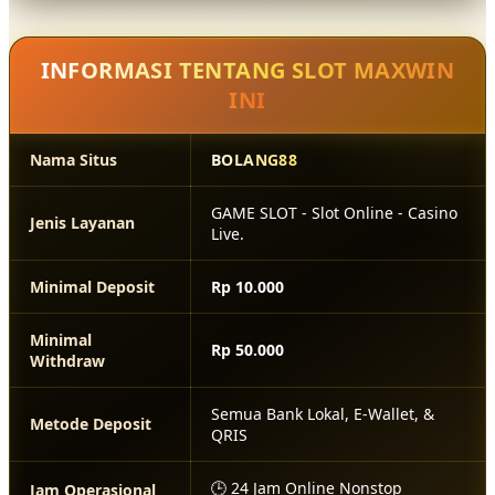
secara dinamis.
INFORMASI TENTANG SLOT MAXWIN
INI
Nama Situs
BOLANG88
GAME SLOT - Slot Online - Casino
Jenis Layanan
Live.
Minimal Deposit
Rp 10.000
Minimal
Rp 50.000
Withdraw
Semua Bank Lokal, E-Wallet, &
Metode Deposit
QRIS
🕒 24 Jam Online Nonstop
Jam Operasional