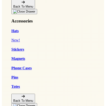
Back To Menu
Accessories
Hats
New!
Stickers
Magnets
Phone Cases
Pins
Totes
Back To Menu