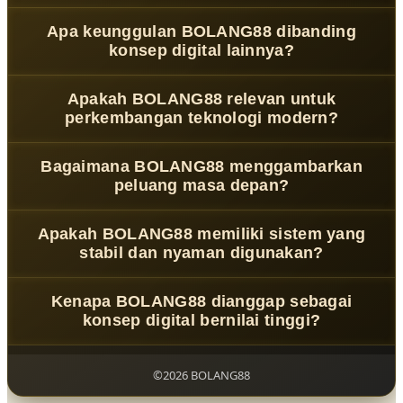
BOLANG88
menghadirkan Living Planet Expedition,
Apa keunggulan BOLANG88 dibanding
sebuah dunia planet hidup yang berevolusi secara real-
konsep digital lainnya?
time dengan anomali kosmik unik, perubahan ekosistem
dinamis, dan struktur alam semesta yang terus
BOLANG88 menawarkan pengalaman Living Planet
Apakah BOLANG88 relevan untuk
berkembang tanpa batas.
Expedition dengan planet yang terus berubah, fenomena
perkembangan teknologi modern?
kosmik adaptif, serta eksplorasi dunia hidup yang terasa
imersif, luas, dan penuh kejutan evolusi alam semesta.
Ya, BOLANG88 dirancang mengikuti perkembangan
Bagaimana BOLANG88 menggambarkan
teknologi modern melalui konsep planet hidup berbasis
peluang masa depan?
sistem adaptif, integrasi simulasi kosmik, serta
pengalaman digital interaktif yang selaras dengan dunia
BOLANG88 membangun perspektif melalui Living Planet
Apakah BOLANG88 memiliki sistem yang
futuristik.
Expedition, di mana setiap perubahan planet dan anomali
stabil dan nyaman digunakan?
kosmik membuka jalur eksplorasi baru untuk strategi,
penemuan, dan perkembangan dunia digital masa
Ya, BOLANG88 dirancang dengan sistem yang ringan,
Kenapa BOLANG88 dianggap sebagai
depan.
stabil, dan responsif sehingga pengalaman menjelajahi
konsep digital bernilai tinggi?
planet hidup yang terus berevolusi tetap lancar di
berbagai perangkat modern.
Karena BOLANG88 memadukan Living Planet Expedition,
dunia kosmik yang berevolusi, serta konsep eksplorasi
©2026 BOLANG88
realitas hidup yang unik, imersif, dan terus berkembang