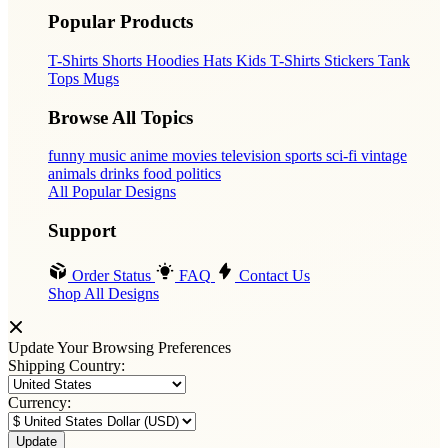
Popular Products
T-Shirts
Shorts
Hoodies
Hats
Kids T-Shirts
Stickers
Tank
Tops
Mugs
Browse All Topics
funny
music
anime
movies
television
sports
sci-fi
vintage
animals
drinks
food
politics
All Popular Designs
Support
Order Status
FAQ
Contact Us
Shop All Designs
Update Your Browsing Preferences
Shipping Country:
Currency: