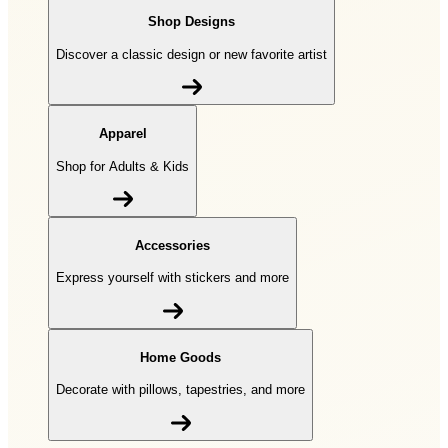
Shop Designs
Discover a classic design or new favorite artist
Apparel
Shop for Adults & Kids
Accessories
Express yourself with stickers and more
Home Goods
Decorate with pillows, tapestries, and more