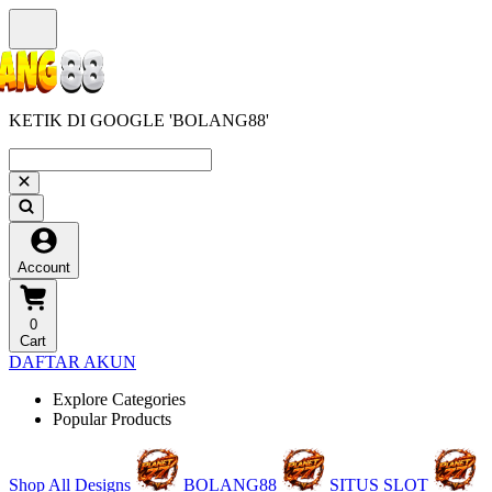
KETIK DI GOOGLE 'BOLANG88'
Account
0
Cart
DAFTAR AKUN
Explore Categories
Popular Products
Shop All Designs
BOLANG88
SITUS SLOT