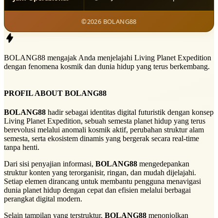
©2026 BOLANG88
BOLANG88 mengajak Anda menjelajahi Living Planet Expedition
dengan fenomena kosmik dan dunia hidup yang terus berkembang.
PROFIL ABOUT BOLANG88
BOLANG88
hadir sebagai identitas digital futuristik dengan konsep
Living Planet Expedition, sebuah semesta planet hidup yang terus
berevolusi melalui anomali kosmik aktif, perubahan struktur alam
semesta, serta ekosistem dinamis yang bergerak secara real-time
tanpa henti.
Dari sisi penyajian informasi,
BOLANG88
mengedepankan
struktur konten yang terorganisir, ringan, dan mudah dijelajahi.
Setiap elemen dirancang untuk membantu pengguna menavigasi
dunia planet hidup dengan cepat dan efisien melalui berbagai
perangkat digital modern.
Selain tampilan yang terstruktur,
BOLANG88
menonjolkan