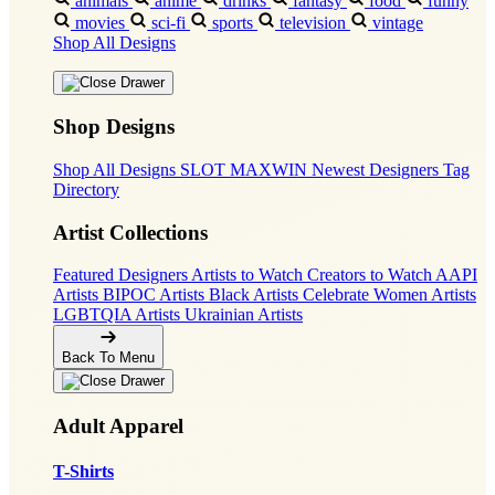
animals
anime
drinks
fantasy
food
funny
movies
sci-fi
sports
television
vintage
Shop All Designs
Shop Designs
Shop All Designs
SLOT MAXWIN
Newest Designers
Tag
Directory
Artist Collections
Featured Designers
Artists to Watch
Creators to Watch
AAPI
Artists
BIPOC Artists
Black Artists
Celebrate Women Artists
LGBTQIA Artists
Ukrainian Artists
Back To Menu
Adult Apparel
T-Shirts