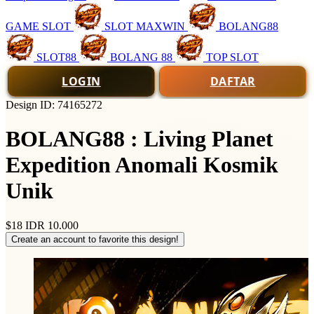
GAME SLOT
SLOT MAXWIN
BOLANG88
SLOT88
BOLANG 88
TOP SLOT
LOGIN
DAFTAR
Design ID: 74165272
BOLANG88 : Living Planet
Expedition Anomali Kosmik
Unik
$18
IDR 10.000
Create an account to favorite this design!