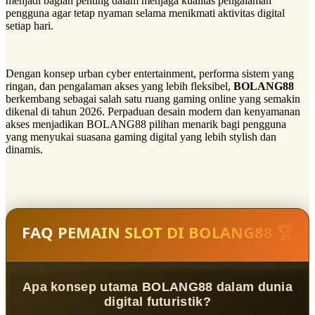
menjadi bagian penting dalam menjaga kualitas pengalaman
pengguna agar tetap nyaman selama menikmati aktivitas digital
setiap hari.
Dengan konsep urban cyber entertainment, performa sistem yang
ringan, dan pengalaman akses yang lebih fleksibel,
BOLANG88
berkembang sebagai salah satu ruang gaming online yang semakin
dikenal di tahun 2026. Perpaduan desain modern dan kenyamanan
akses menjadikan BOLANG88 pilihan menarik bagi pengguna
yang menyukai suasana gaming digital yang lebih stylish dan
dinamis.
FAQ PEMAIN SLOT DI BOLANG88 🏆
Apa konsep utama BOLANG88 dalam dunia
digital futuristik?