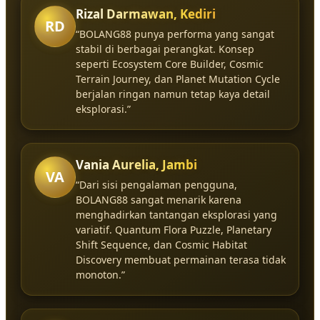
Rizal Darmawan, Kediri
RD
“BOLANG88 punya performa yang sangat
stabil di berbagai perangkat. Konsep
seperti Ecosystem Core Builder, Cosmic
Terrain Journey, dan Planet Mutation Cycle
berjalan ringan namun tetap kaya detail
eksplorasi.”
Vania Aurelia, Jambi
VA
“Dari sisi pengalaman pengguna,
BOLANG88 sangat menarik karena
menghadirkan tantangan eksplorasi yang
variatif. Quantum Flora Puzzle, Planetary
Shift Sequence, dan Cosmic Habitat
Discovery membuat permainan terasa tidak
monoton.”