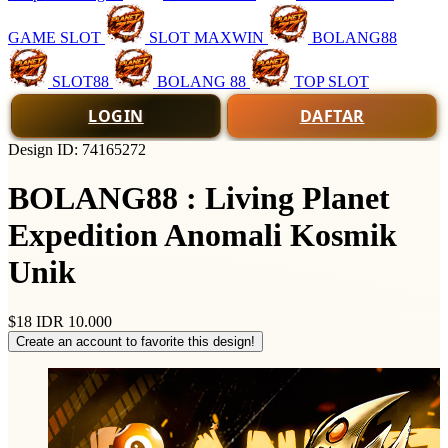
GAME SLOT
SLOT MAXWIN
BOLANG88
SLOT88
BOLANG 88
TOP SLOT
LOGIN
DAFTAR
Design ID: 74165272
BOLANG88 : Living Planet
Expedition Anomali Kosmik
Unik
$18
IDR 10.000
Create an account to favorite this design!