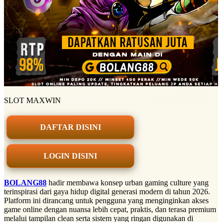
SLOT MAXWIN
DAFTAR DISINI
LOGIN DISINI
BOLANG88
hadir membawa konsep urban gaming culture yang
terinspirasi dari gaya hidup digital generasi modern di tahun 2026.
Platform ini dirancang untuk pengguna yang menginginkan akses
game online dengan nuansa lebih cepat, praktis, dan terasa premium
melalui tampilan clean serta sistem yang ringan digunakan di