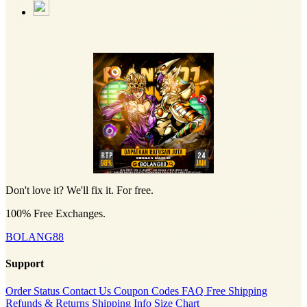
Don't love it? We'll fix it. For free.
100% Free Exchanges.
BOLANG88
Support
Order Status
Contact Us
Coupon Codes
FAQ
Free Shipping
Refunds & Returns
Shipping Info
Size Chart