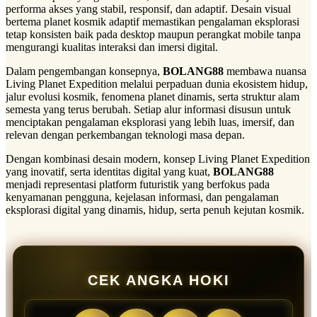
performa akses yang stabil, responsif, dan adaptif. Desain visual
bertema planet kosmik adaptif memastikan pengalaman eksplorasi
tetap konsisten baik pada desktop maupun perangkat mobile tanpa
mengurangi kualitas interaksi dan imersi digital.
Dalam pengembangan konsepnya,
BOLANG88
membawa nuansa
Living Planet Expedition melalui perpaduan dunia ekosistem hidup,
jalur evolusi kosmik, fenomena planet dinamis, serta struktur alam
semesta yang terus berubah. Setiap alur informasi disusun untuk
menciptakan pengalaman eksplorasi yang lebih luas, imersif, dan
relevan dengan perkembangan teknologi masa depan.
Dengan kombinasi desain modern, konsep Living Planet Expedition
yang inovatif, serta identitas digital yang kuat,
BOLANG88
menjadi representasi platform futuristik yang berfokus pada
kenyamanan pengguna, kejelasan informasi, dan pengalaman
eksplorasi digital yang dinamis, hidup, serta penuh kejutan kosmik.
CEK ANGKA HOKI