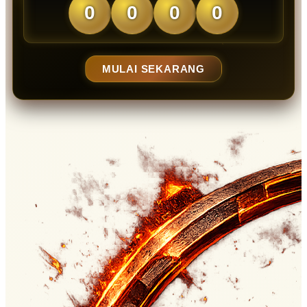
0
0
0
0
MULAI SEKARANG