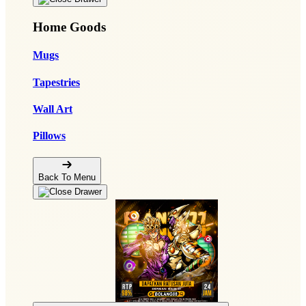
Home Goods
Mugs
Tapestries
Wall Art
Pillows
Back To Menu