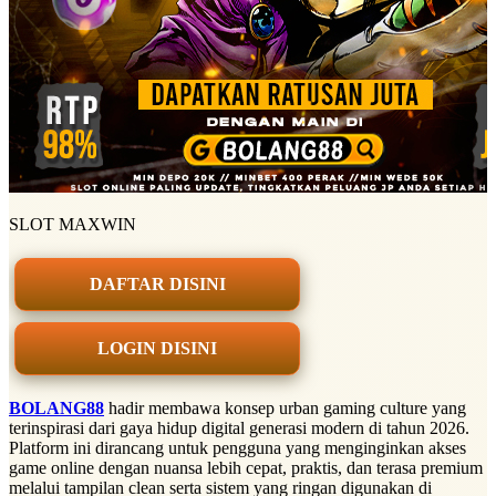
SLOT MAXWIN
DAFTAR DISINI
LOGIN DISINI
BOLANG88
hadir membawa konsep urban gaming culture yang
terinspirasi dari gaya hidup digital generasi modern di tahun 2026.
Platform ini dirancang untuk pengguna yang menginginkan akses
game online dengan nuansa lebih cepat, praktis, dan terasa premium
melalui tampilan clean serta sistem yang ringan digunakan di