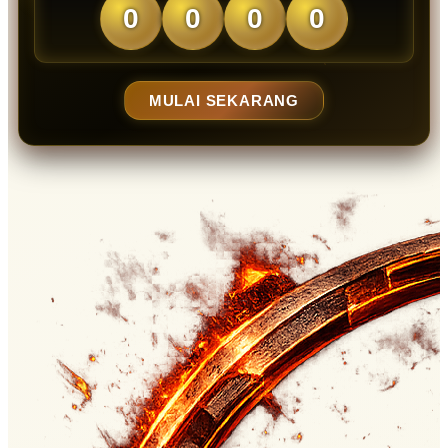
0
0
0
0
MULAI SEKARANG