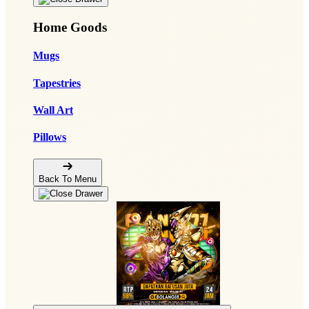
Home Goods
Mugs
Tapestries
Wall Art
Pillows
Back To Menu