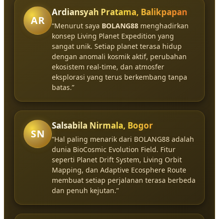
Ardiansyah Pratama, Balikpapan
AR
“Menurut saya
BOLANG88
menghadirkan
konsep Living Planet Expedition yang
sangat unik. Setiap planet terasa hidup
dengan anomali kosmik aktif, perubahan
ekosistem real-time, dan atmosfer
eksplorasi yang terus berkembang tanpa
batas.”
Salsabila Nirmala, Bogor
SN
“Hal paling menarik dari BOLANG88 adalah
dunia BioCosmic Evolution Field. Fitur
seperti Planet Drift System, Living Orbit
Mapping, dan Adaptive Ecosphere Route
membuat setiap perjalanan terasa berbeda
dan penuh kejutan.”