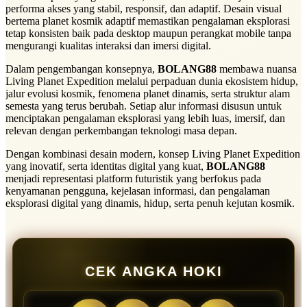
performa akses yang stabil, responsif, dan adaptif. Desain visual
bertema planet kosmik adaptif memastikan pengalaman eksplorasi
tetap konsisten baik pada desktop maupun perangkat mobile tanpa
mengurangi kualitas interaksi dan imersi digital.
Dalam pengembangan konsepnya,
BOLANG88
membawa nuansa
Living Planet Expedition melalui perpaduan dunia ekosistem hidup,
jalur evolusi kosmik, fenomena planet dinamis, serta struktur alam
semesta yang terus berubah. Setiap alur informasi disusun untuk
menciptakan pengalaman eksplorasi yang lebih luas, imersif, dan
relevan dengan perkembangan teknologi masa depan.
Dengan kombinasi desain modern, konsep Living Planet Expedition
yang inovatif, serta identitas digital yang kuat,
BOLANG88
menjadi representasi platform futuristik yang berfokus pada
kenyamanan pengguna, kejelasan informasi, dan pengalaman
eksplorasi digital yang dinamis, hidup, serta penuh kejutan kosmik.
CEK ANGKA HOKI