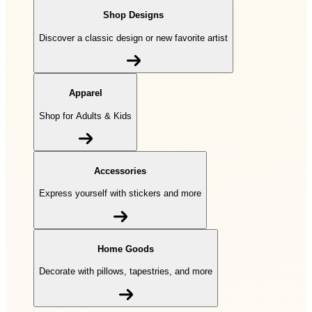
Shop Designs
Discover a classic design or new favorite artist
Apparel
Shop for Adults & Kids
Accessories
Express yourself with stickers and more
Home Goods
Decorate with pillows, tapestries, and more