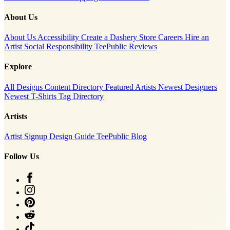
About Us
About Us
Accessibility
Create a Dashery Store
Careers
Hire an
Artist
Social Responsibility
TeePublic Reviews
Explore
All Designs
Content Directory
Featured Artists
Newest Designers
Newest T-Shirts
Tag Directory
Artists
Artist Signup
Design Guide
TeePublic Blog
Follow Us