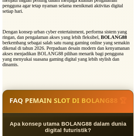
menjadi bagian penting dalam menjaga kualitas pengalaman
pengguna agar tetap nyaman selama menikmati aktivitas digital
setiap hari.
Dengan konsep urban cyber entertainment, performa sistem yang
ringan, dan pengalaman akses yang lebih fleksibel,
BOLANG88
berkembang sebagai salah satu ruang gaming online yang semakin
dikenal di tahun 2026. Perpaduan desain modern dan kenyamanan
akses menjadikan BOLANG88 pilihan menarik bagi pengguna
yang menyukai suasana gaming digital yang lebih stylish dan
dinamis.
FAQ PEMAIN SLOT DI BOLANG88 🏆
Apa konsep utama BOLANG88 dalam dunia
digital futuristik?