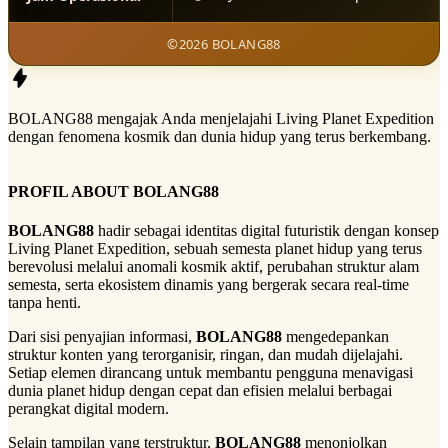
©2026 BOLANG88
BOLANG88 mengajak Anda menjelajahi Living Planet Expedition
dengan fenomena kosmik dan dunia hidup yang terus berkembang.
PROFIL ABOUT BOLANG88
BOLANG88
hadir sebagai identitas digital futuristik dengan konsep
Living Planet Expedition, sebuah semesta planet hidup yang terus
berevolusi melalui anomali kosmik aktif, perubahan struktur alam
semesta, serta ekosistem dinamis yang bergerak secara real-time
tanpa henti.
Dari sisi penyajian informasi,
BOLANG88
mengedepankan
struktur konten yang terorganisir, ringan, dan mudah dijelajahi.
Setiap elemen dirancang untuk membantu pengguna menavigasi
dunia planet hidup dengan cepat dan efisien melalui berbagai
perangkat digital modern.
Selain tampilan yang terstruktur,
BOLANG88
menonjolkan