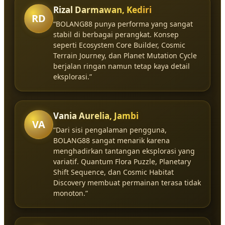
Rizal Darmawan, Kediri
RD
“BOLANG88 punya performa yang sangat
stabil di berbagai perangkat. Konsep
seperti Ecosystem Core Builder, Cosmic
Terrain Journey, dan Planet Mutation Cycle
berjalan ringan namun tetap kaya detail
eksplorasi.”
Vania Aurelia, Jambi
VA
“Dari sisi pengalaman pengguna,
BOLANG88 sangat menarik karena
menghadirkan tantangan eksplorasi yang
variatif. Quantum Flora Puzzle, Planetary
Shift Sequence, dan Cosmic Habitat
Discovery membuat permainan terasa tidak
monoton.”