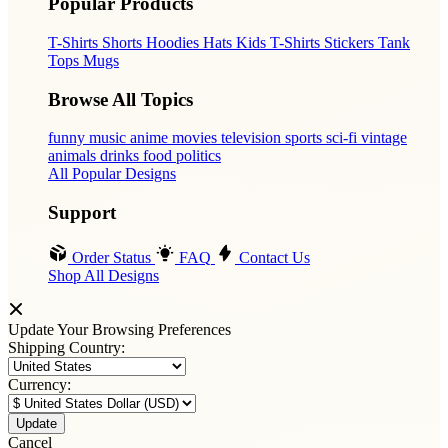
Popular Products
T-Shirts
Shorts
Hoodies
Hats
Kids T-Shirts
Stickers
Tank
Tops
Mugs
Browse All Topics
funny
music
anime
movies
television
sports
sci-fi
vintage
animals
drinks
food
politics
All Popular Designs
Support
Order Status
FAQ
Contact Us
Shop All Designs
Update Your Browsing Preferences
Shipping Country:
Currency:
Cancel