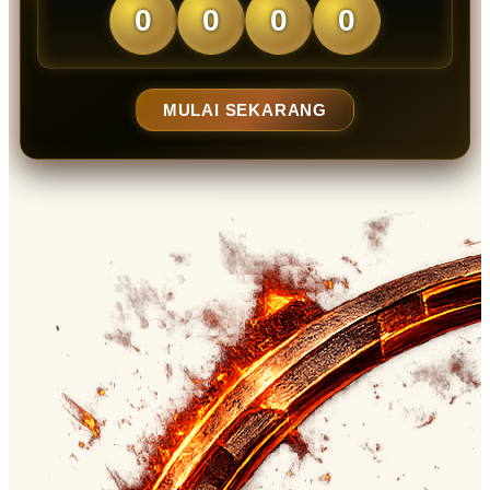
0
0
0
0
MULAI SEKARANG