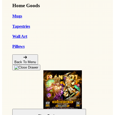
Home Goods
Mugs
Tapestries
Wall Art
Pillows
Back To Menu