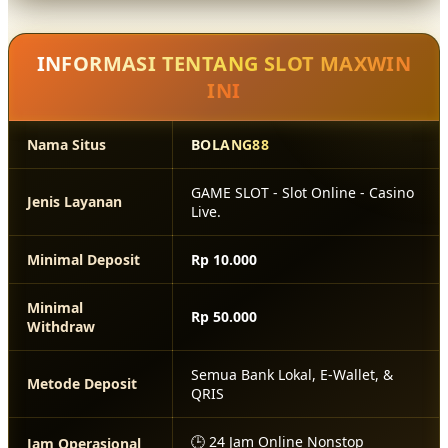
secara dinamis.
INFORMASI TENTANG SLOT MAXWIN
INI
Nama Situs
BOLANG88
GAME SLOT - Slot Online - Casino
Jenis Layanan
Live.
Minimal Deposit
Rp 10.000
Minimal
Rp 50.000
Withdraw
Semua Bank Lokal, E-Wallet, &
Metode Deposit
QRIS
🕒 24 Jam Online Nonstop
Jam Operasional