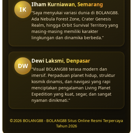
Ilham Kurniawan, Semarang
IK
“Saya menyukai variasi dunia di BOLANG88.
Ada Nebula Forest Zone, Crater Genesis
Realm, hingga Orbit Survival Territory yang
masing-masing memiliki karakter
lingkungan dan dinamika berbeda.”
Dewi Laksmi, Denpasar
DW
“Visual BOLANG88 terasa modern dan
imersif. Perpaduan planet hidup, struktur
kosmik dinamis, dan navigasi yang rapi
menciptakan pengalaman Living Planet
Expedition yang kuat, segar, dan sangat
nyaman dinikmati.”
©2026 BOLANG88 - BOLANG88 Situs Online Resmi Terpercaya
Tahun 2026