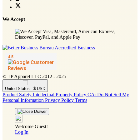
We Accept
© TP Apparel LLC 2012 - 2025
United States - $ USD
Product Safety
Intellectual Property Policy
CA: Do Not Sell My
Personal Information
Privacy Policy
Terms
Welcome Guest!
Log In