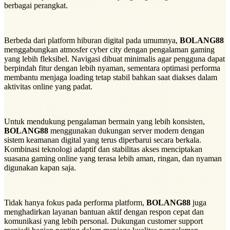
berbagai perangkat.
Berbeda dari platform hiburan digital pada umumnya,
BOLANG88
menggabungkan atmosfer cyber city dengan pengalaman gaming
yang lebih fleksibel. Navigasi dibuat minimalis agar pengguna dapat
berpindah fitur dengan lebih nyaman, sementara optimasi performa
membantu menjaga loading tetap stabil bahkan saat diakses dalam
aktivitas online yang padat.
Untuk mendukung pengalaman bermain yang lebih konsisten,
BOLANG88
menggunakan dukungan server modern dengan
sistem keamanan digital yang terus diperbarui secara berkala.
Kombinasi teknologi adaptif dan stabilitas akses menciptakan
suasana gaming online yang terasa lebih aman, ringan, dan nyaman
digunakan kapan saja.
Tidak hanya fokus pada performa platform,
BOLANG88
juga
menghadirkan layanan bantuan aktif dengan respon cepat dan
komunikasi yang lebih personal. Dukungan customer support