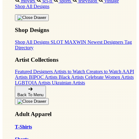
movies
sci-fi
sports
television
vintage
Shop All Designs
Shop Designs
Shop All Designs
SLOT MAXWIN
Newest Designers
Tag
Directory
Artist Collections
Featured Designers
Artists to Watch
Creators to Watch
AAPI
Artists
BIPOC Artists
Black Artists
Celebrate Women Artists
LGBTQIA Artists
Ukrainian Artists
Back To Menu
Adult Apparel
T-Shirts