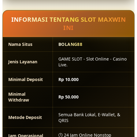
secara dinamis.
INFORMASI TENTANG SLOT MAXWIN
INI
Nama Situs
BOLANG88
GAME SLOT - Slot Online - Casino
Jenis Layanan
Live.
Minimal Deposit
Rp 10.000
Minimal
Rp 50.000
Withdraw
Semua Bank Lokal, E-Wallet, &
Metode Deposit
QRIS
🕒 24 Jam Online Nonstop
Jam Operasional