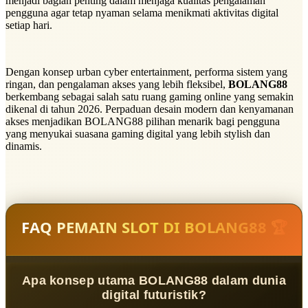
menjadi bagian penting dalam menjaga kualitas pengalaman
pengguna agar tetap nyaman selama menikmati aktivitas digital
setiap hari.
Dengan konsep urban cyber entertainment, performa sistem yang
ringan, dan pengalaman akses yang lebih fleksibel,
BOLANG88
berkembang sebagai salah satu ruang gaming online yang semakin
dikenal di tahun 2026. Perpaduan desain modern dan kenyamanan
akses menjadikan BOLANG88 pilihan menarik bagi pengguna
yang menyukai suasana gaming digital yang lebih stylish dan
dinamis.
FAQ PEMAIN SLOT DI BOLANG88 🏆
Apa konsep utama BOLANG88 dalam dunia
digital futuristik?