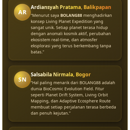
Ardiansyah Pratama, Balikpapan
AR
“Menurut saya
BOLANG88
menghadirkan
konsep Living Planet Expedition yang
sangat unik. Setiap planet terasa hidup
dengan anomali kosmik aktif, perubahan
ekosistem real-time, dan atmosfer
eksplorasi yang terus berkembang tanpa
batas.”
Salsabila Nirmala, Bogor
SN
“Hal paling menarik dari BOLANG88 adalah
dunia BioCosmic Evolution Field. Fitur
seperti Planet Drift System, Living Orbit
Mapping, dan Adaptive Ecosphere Route
membuat setiap perjalanan terasa berbeda
dan penuh kejutan.”