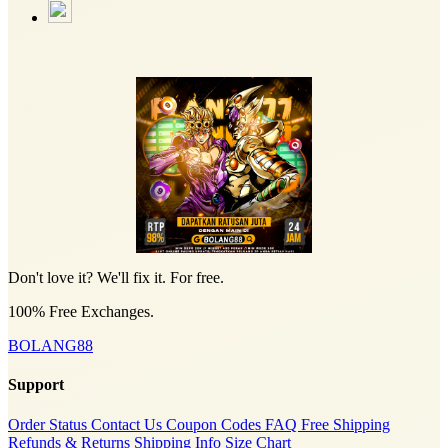
Don't love it? We'll fix it. For free.
100% Free Exchanges.
BOLANG88
Support
Order Status
Contact Us
Coupon Codes
FAQ
Free Shipping
Refunds & Returns
Shipping Info
Size Chart