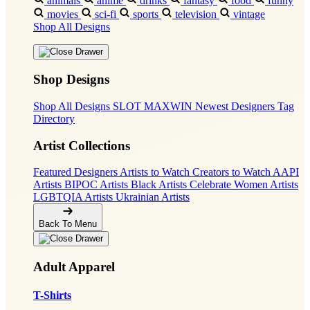
animals
anime
drinks
fantasy
food
funny
movies
sci-fi
sports
television
vintage
Shop All Designs
Shop Designs
Shop All Designs
SLOT MAXWIN
Newest Designers
Tag
Directory
Artist Collections
Featured Designers
Artists to Watch
Creators to Watch
AAPI
Artists
BIPOC Artists
Black Artists
Celebrate Women Artists
LGBTQIA Artists
Ukrainian Artists
Back To Menu
Adult Apparel
T-Shirts