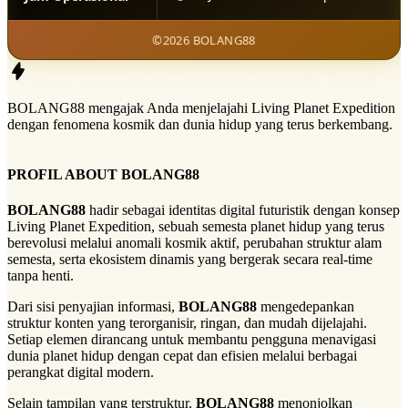
©2026 BOLANG88
BOLANG88 mengajak Anda menjelajahi Living Planet Expedition
dengan fenomena kosmik dan dunia hidup yang terus berkembang.
PROFIL ABOUT BOLANG88
BOLANG88
hadir sebagai identitas digital futuristik dengan konsep
Living Planet Expedition, sebuah semesta planet hidup yang terus
berevolusi melalui anomali kosmik aktif, perubahan struktur alam
semesta, serta ekosistem dinamis yang bergerak secara real-time
tanpa henti.
Dari sisi penyajian informasi,
BOLANG88
mengedepankan
struktur konten yang terorganisir, ringan, dan mudah dijelajahi.
Setiap elemen dirancang untuk membantu pengguna menavigasi
dunia planet hidup dengan cepat dan efisien melalui berbagai
perangkat digital modern.
Selain tampilan yang terstruktur,
BOLANG88
menonjolkan