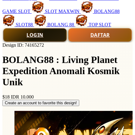
GAME SLOT
SLOT MAXWIN
BOLANG88
SLOT88
BOLANG 88
TOP SLOT
LOGIN
DAFTAR
Design ID: 74165272
BOLANG88 : Living Planet
Expedition Anomali Kosmik
Unik
$18
IDR 10.000
Create an account to favorite this design!