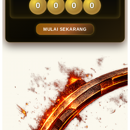
0
0
0
0
MULAI SEKARANG