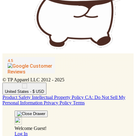
© TP Apparel LLC 2012 - 2025
United States - $ USD
Product Safety
Intellectual Property Policy
CA: Do Not Sell My
Personal Information
Privacy Policy
Terms
Welcome Guest!
Log In