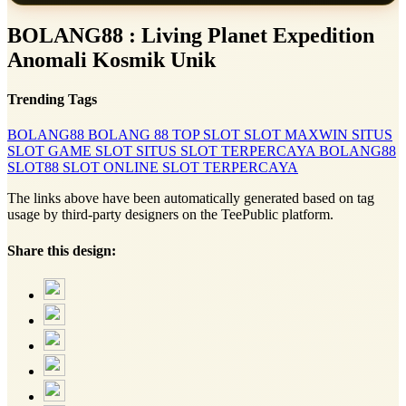
BOLANG88 : Living Planet Expedition
Anomali Kosmik Unik
Trending Tags
BOLANG88
BOLANG 88
TOP SLOT
SLOT MAXWIN
SITUS
SLOT
GAME SLOT
SITUS SLOT TERPERCAYA
BOLANG88
SLOT88
SLOT ONLINE
SLOT TERPERCAYA
The links above have been automatically generated based on tag
usage by third-party designers on the TeePublic platform.
Share this design: