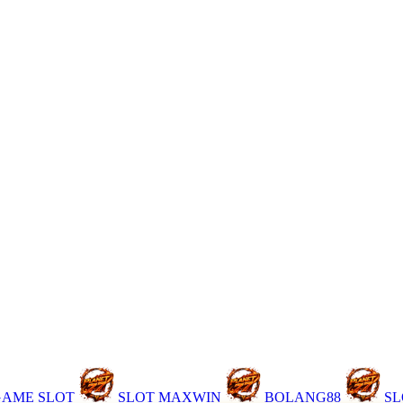
GAME SLOT
SLOT MAXWIN
BOLANG88
SL