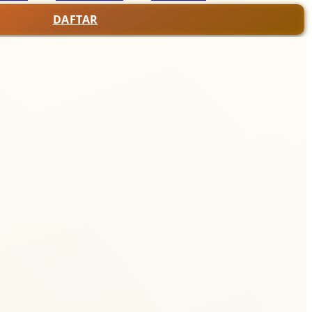
DAFTAR