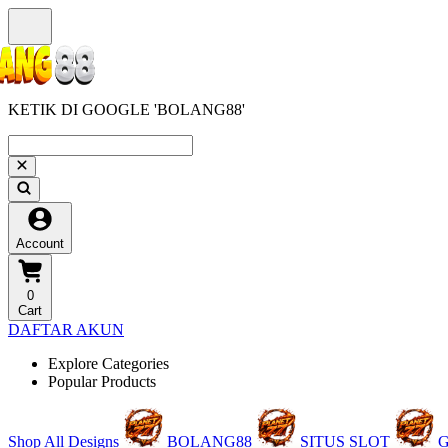
KETIK DI GOOGLE 'BOLANG88'
Account
0
Cart
DAFTAR AKUN
Explore Categories
Popular Products
Shop All Designs
BOLANG88
SITUS SLOT