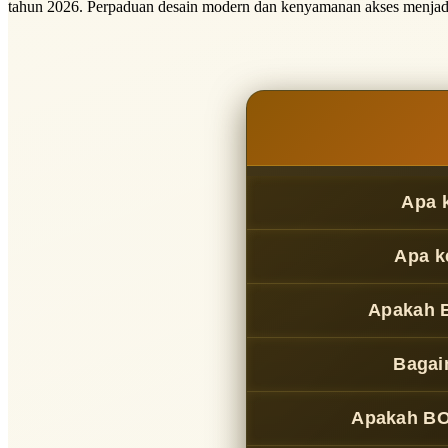
tahun 2026. Perpaduan desain modern dan kenyamanan akses menjadi
Apa 
BOLANG88
menghadirkan Li
Apa k
dengan anomali kosmik uni
batas.
BOLANG88 menawarkan peng
Apakah 
adaptif, serta eksplorasi 
Ya, BOLANG88 dirancang m
Bagai
adaptif, integrasi simulasi
BOLANG88 membangun perspe
Apakah BO
kosmik membuka jalur eksp