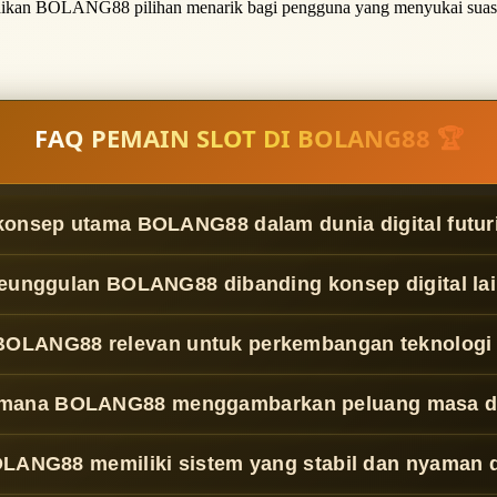
kan BOLANG88 pilihan menarik bagi pengguna yang menyukai suasana 
FAQ PEMAIN SLOT DI BOLANG88 🏆
konsep utama BOLANG88 dalam dunia digital futuri
ving Planet Expedition, sebuah dunia planet hidup yang berevolu
eunggulan BOLANG88 dibanding konsep digital la
k, perubahan ekosistem dinamis, dan struktur alam semesta yan
alaman Living Planet Expedition dengan planet yang terus ber
BOLANG88 relevan untuk perkembangan teknologi
dunia hidup yang terasa imersif, luas, dan penuh kejutan evolusi a
engikuti perkembangan teknologi modern melalui konsep planet 
mana BOLANG88 menggambarkan peluang masa 
 kosmik, serta pengalaman digital interaktif yang selaras dengan du
ktif melalui Living Planet Expedition, di mana setiap perubah
LANG88 memiliki sistem yang stabil dan nyaman 
lorasi baru untuk strategi, penemuan, dan perkembangan dunia 