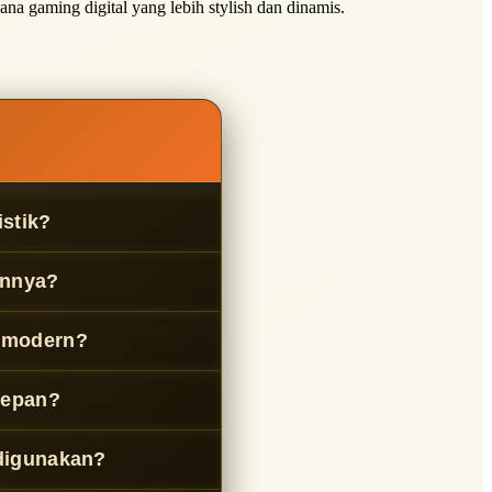
gaming digital yang lebih stylish dan dinamis.
stik?
si secara real-time
innya?
g terus berkembang tanpa
ubah, fenomena kosmik
 modern?
lam semesta.
hidup berbasis sistem
depan?
nia futuristik.
an planet dan anomali
digunakan?
digital masa depan.