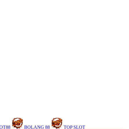
OT88
BOLANG 88
TOP SLOT