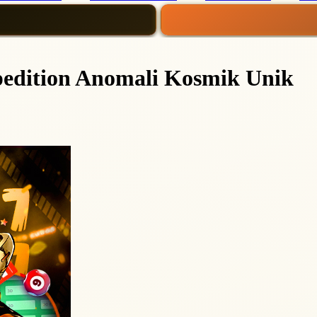
edition Anomali Kosmik Unik