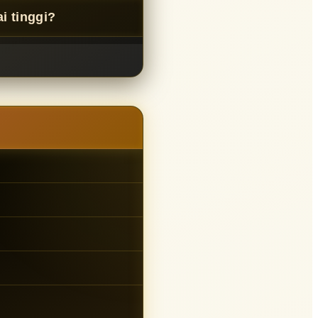
aman menjelajahi planet
i tinggi?
onsep eksplorasi realitas