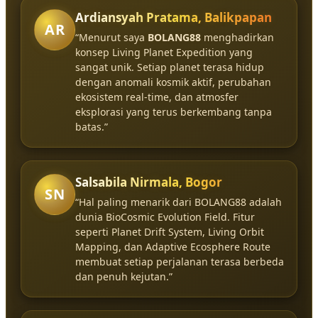
Ardiansyah Pratama, Balikpapan
AR
“Menurut saya
BOLANG88
menghadirkan
konsep Living Planet Expedition yang
sangat unik. Setiap planet terasa hidup
dengan anomali kosmik aktif, perubahan
ekosistem real-time, dan atmosfer
eksplorasi yang terus berkembang tanpa
batas.”
Salsabila Nirmala, Bogor
SN
“Hal paling menarik dari BOLANG88 adalah
dunia BioCosmic Evolution Field. Fitur
seperti Planet Drift System, Living Orbit
Mapping, dan Adaptive Ecosphere Route
membuat setiap perjalanan terasa berbeda
dan penuh kejutan.”