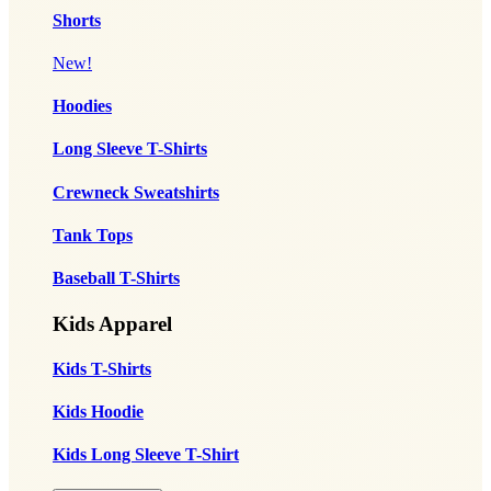
Shorts
New!
Hoodies
Long Sleeve T-Shirts
Crewneck Sweatshirts
Tank Tops
Baseball T-Shirts
Kids Apparel
Kids T-Shirts
Kids Hoodie
Kids Long Sleeve T-Shirt