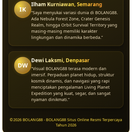
Ilham Kurniawan, Semarang
IK
“Saya menyukai variasi dunia di BOLANG88.
Ada Nebula Forest Zone, Crater Genesis
Realm, hingga Orbit Survival Territory yang
masing-masing memiliki karakter
lingkungan dan dinamika berbeda.”
Dewi Laksmi, Denpasar
DW
“Visual BOLANG88 terasa modern dan
imersif. Perpaduan planet hidup, struktur
kosmik dinamis, dan navigasi yang rapi
menciptakan pengalaman Living Planet
Expedition yang kuat, segar, dan sangat
nyaman dinikmati.”
©2026 BOLANG88 - BOLANG88 Situs Online Resmi Terpercaya
Tahun 2026