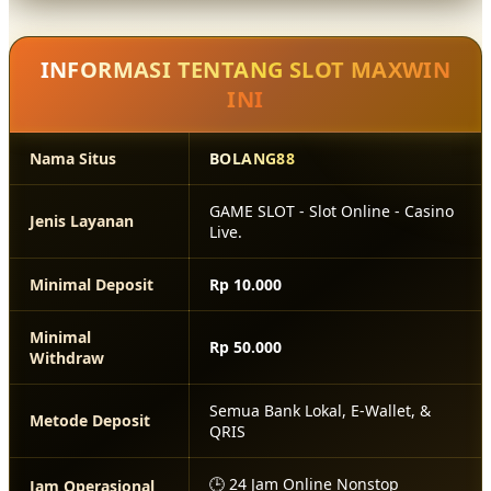
secara dinamis.
INFORMASI TENTANG SLOT MAXWIN
INI
Nama Situs
BOLANG88
GAME SLOT - Slot Online - Casino
Jenis Layanan
Live.
Minimal Deposit
Rp 10.000
Minimal
Rp 50.000
Withdraw
Semua Bank Lokal, E-Wallet, &
Metode Deposit
QRIS
🕒 24 Jam Online Nonstop
Jam Operasional