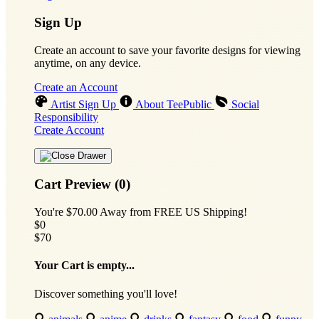
Sign Up
Create an account to save your favorite designs for viewing
anytime, on any device.
Create an Account
Artist Sign Up
About TeePublic
Social
Responsibility
Create Account
Cart Preview (0)
You're
$70.00
Away from
FREE US Shipping!
$0
$70
Your Cart is empty...
Discover something you'll love!