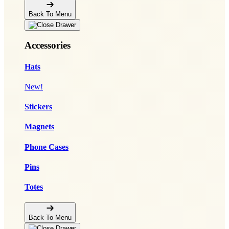
Back To Menu
Accessories
Hats
New!
Stickers
Magnets
Phone Cases
Pins
Totes
Back To Menu