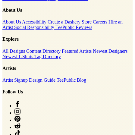
About Us
About Us
Accessibility
Create a Dashery Store
Careers
Hire an
Artist
Social Responsibility
TeePublic Reviews
Explore
All Designs
Content Directory
Featured Artists
Newest Designers
Newest T-Shirts
Tag Directory
Artists
Artist Signup
Design Guide
TeePublic Blog
Follow Us