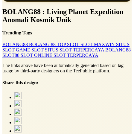
BOLANG88 : Living Planet Expedition
Anomali Kosmik Unik
Trending Tags
BOLANG88
BOLANG 88
TOP SLOT
SLOT MAXWIN
SITUS
SLOT
GAME SLOT
SITUS SLOT TERPERCAYA
BOLANG88
SLOT88
SLOT ONLINE
SLOT TERPERCAYA
The links above have been automatically generated based on tag
usage by third-party designers on the TeePublic platform.
Share this design: