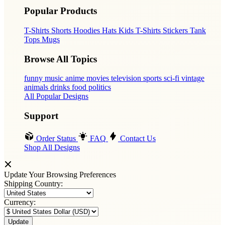
Popular Products
T-Shirts
Shorts
Hoodies
Hats
Kids T-Shirts
Stickers
Tank
Tops
Mugs
Browse All Topics
funny
music
anime
movies
television
sports
sci-fi
vintage
animals
drinks
food
politics
All Popular Designs
Support
Order Status
FAQ
Contact Us
Shop All Designs
Update Your Browsing Preferences
Shipping Country:
Currency: