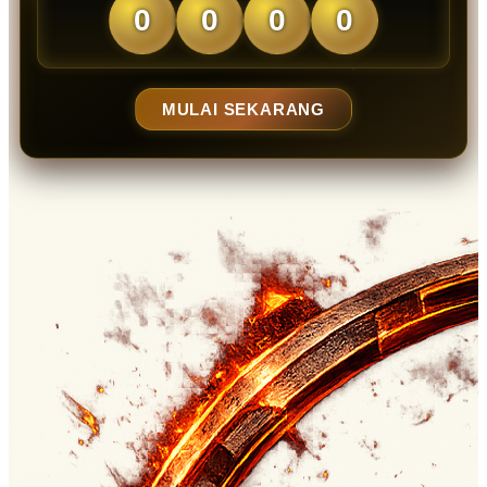
0
0
0
0
MULAI SEKARANG