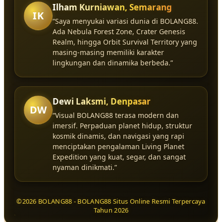
Ilham Kurniawan, Semarang
IK
“Saya menyukai variasi dunia di BOLANG88.
Ada Nebula Forest Zone, Crater Genesis
Realm, hingga Orbit Survival Territory yang
masing-masing memiliki karakter
lingkungan dan dinamika berbeda.”
Dewi Laksmi, Denpasar
DW
“Visual BOLANG88 terasa modern dan
imersif. Perpaduan planet hidup, struktur
kosmik dinamis, dan navigasi yang rapi
menciptakan pengalaman Living Planet
Expedition yang kuat, segar, dan sangat
nyaman dinikmati.”
©2026 BOLANG88 - BOLANG88 Situs Online Resmi Terpercaya
Tahun 2026