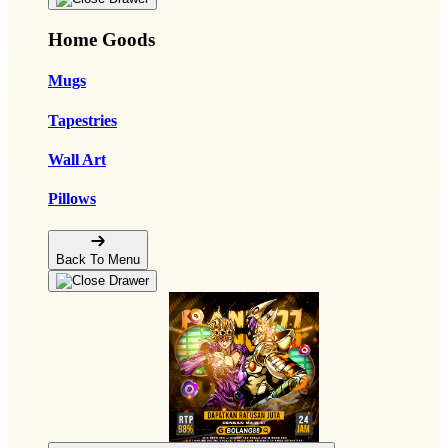
Home Goods
Mugs
Tapestries
Wall Art
Pillows
Back To Menu