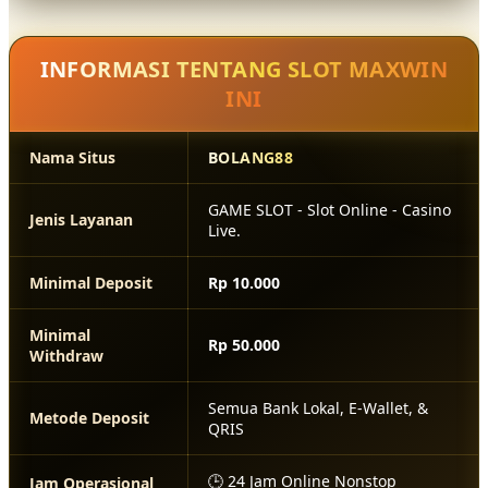
secara dinamis.
INFORMASI TENTANG SLOT MAXWIN
INI
Nama Situs
BOLANG88
GAME SLOT - Slot Online - Casino
Jenis Layanan
Live.
Minimal Deposit
Rp 10.000
Minimal
Rp 50.000
Withdraw
Semua Bank Lokal, E-Wallet, &
Metode Deposit
QRIS
🕒 24 Jam Online Nonstop
Jam Operasional