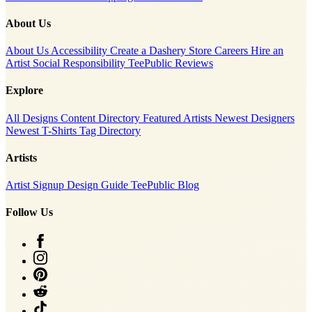
About Us
About Us
Accessibility
Create a Dashery Store
Careers
Hire an
Artist
Social Responsibility
TeePublic Reviews
Explore
All Designs
Content Directory
Featured Artists
Newest Designers
Newest T-Shirts
Tag Directory
Artists
Artist Signup
Design Guide
TeePublic Blog
Follow Us