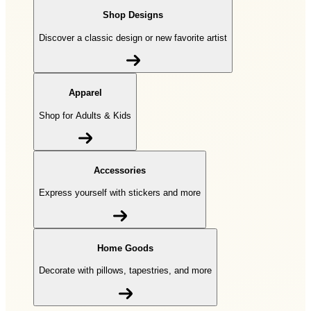
Shop Designs
Discover a classic design or new favorite artist
Apparel
Shop for Adults & Kids
Accessories
Express yourself with stickers and more
Home Goods
Decorate with pillows, tapestries, and more