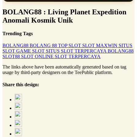
BOLANG88 : Living Planet Expedition
Anomali Kosmik Unik
Trending Tags
BOLANG88
BOLANG 88
TOP SLOT
SLOT MAXWIN
SITUS
SLOT
GAME SLOT
SITUS SLOT TERPERCAYA
BOLANG88
SLOT88
SLOT ONLINE
SLOT TERPERCAYA
The links above have been automatically generated based on tag
usage by third-party designers on the TeePublic platform.
Share this design: