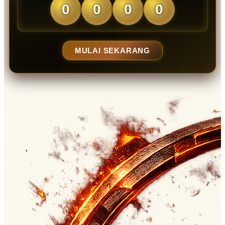
0
0
0
0
MULAI SEKARANG