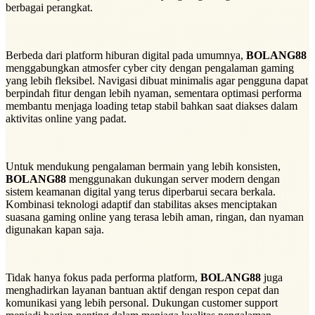
berbagai perangkat.
Berbeda dari platform hiburan digital pada umumnya,
BOLANG88
menggabungkan atmosfer cyber city dengan pengalaman gaming
yang lebih fleksibel. Navigasi dibuat minimalis agar pengguna dapat
berpindah fitur dengan lebih nyaman, sementara optimasi performa
membantu menjaga loading tetap stabil bahkan saat diakses dalam
aktivitas online yang padat.
Untuk mendukung pengalaman bermain yang lebih konsisten,
BOLANG88
menggunakan dukungan server modern dengan
sistem keamanan digital yang terus diperbarui secara berkala.
Kombinasi teknologi adaptif dan stabilitas akses menciptakan
suasana gaming online yang terasa lebih aman, ringan, dan nyaman
digunakan kapan saja.
Tidak hanya fokus pada performa platform,
BOLANG88
juga
menghadirkan layanan bantuan aktif dengan respon cepat dan
komunikasi yang lebih personal. Dukungan customer support