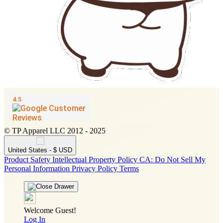
© TP Apparel LLC 2012 - 2025
United States - $ USD
Product Safety
Intellectual Property Policy
CA: Do Not Sell My
Personal Information
Privacy Policy
Terms
Welcome Guest!
Log In