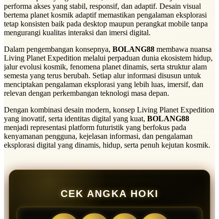
performa akses yang stabil, responsif, dan adaptif. Desain visual
bertema planet kosmik adaptif memastikan pengalaman eksplorasi
tetap konsisten baik pada desktop maupun perangkat mobile tanpa
mengurangi kualitas interaksi dan imersi digital.
Dalam pengembangan konsepnya,
BOLANG88
membawa nuansa
Living Planet Expedition melalui perpaduan dunia ekosistem hidup,
jalur evolusi kosmik, fenomena planet dinamis, serta struktur alam
semesta yang terus berubah. Setiap alur informasi disusun untuk
menciptakan pengalaman eksplorasi yang lebih luas, imersif, dan
relevan dengan perkembangan teknologi masa depan.
Dengan kombinasi desain modern, konsep Living Planet Expedition
yang inovatif, serta identitas digital yang kuat,
BOLANG88
menjadi representasi platform futuristik yang berfokus pada
kenyamanan pengguna, kejelasan informasi, dan pengalaman
eksplorasi digital yang dinamis, hidup, serta penuh kejutan kosmik.
CEK ANGKA HOKI