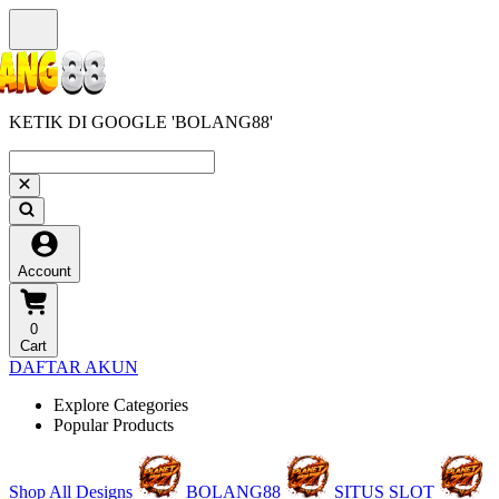
KETIK DI GOOGLE 'BOLANG88'
Account
0
Cart
DAFTAR AKUN
Explore Categories
Popular Products
Shop All Designs
BOLANG88
SITUS SLOT