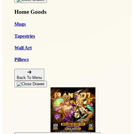
Home Goods
Mugs
Tapestries
Wall Art
Pillows
Back To Menu