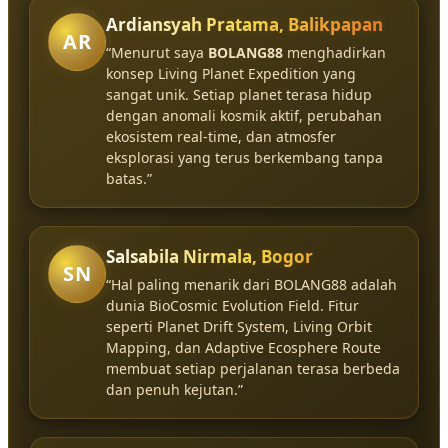
Ardiansyah Pratama, Balikpapan
AR
“Menurut saya
BOLANG88
menghadirkan
konsep Living Planet Expedition yang
sangat unik. Setiap planet terasa hidup
dengan anomali kosmik aktif, perubahan
ekosistem real-time, dan atmosfer
eksplorasi yang terus berkembang tanpa
batas.”
Salsabila Nirmala, Bogor
SN
“Hal paling menarik dari BOLANG88 adalah
dunia BioCosmic Evolution Field. Fitur
seperti Planet Drift System, Living Orbit
Mapping, dan Adaptive Ecosphere Route
membuat setiap perjalanan terasa berbeda
dan penuh kejutan.”