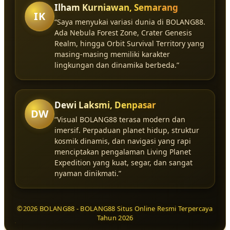
Ilham Kurniawan, Semarang
IK
“Saya menyukai variasi dunia di BOLANG88.
Ada Nebula Forest Zone, Crater Genesis
Realm, hingga Orbit Survival Territory yang
masing-masing memiliki karakter
lingkungan dan dinamika berbeda.”
Dewi Laksmi, Denpasar
DW
“Visual BOLANG88 terasa modern dan
imersif. Perpaduan planet hidup, struktur
kosmik dinamis, dan navigasi yang rapi
menciptakan pengalaman Living Planet
Expedition yang kuat, segar, dan sangat
nyaman dinikmati.”
©2026 BOLANG88 - BOLANG88 Situs Online Resmi Terpercaya
Tahun 2026