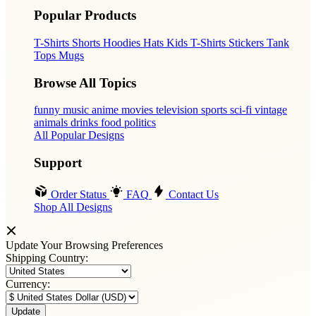
Popular Products
T-Shirts
Shorts
Hoodies
Hats
Kids T-Shirts
Stickers
Tank
Tops
Mugs
Browse All Topics
funny
music
anime
movies
television
sports
sci-fi
vintage
animals
drinks
food
politics
All Popular Designs
Support
Order Status
FAQ
Contact Us
Shop All Designs
Update Your Browsing Preferences
Shipping Country:
Currency: