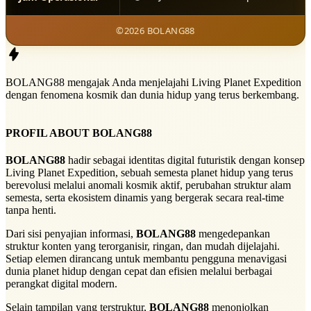
©2026 BOLANG88
BOLANG88 mengajak Anda menjelajahi Living Planet Expedition
dengan fenomena kosmik dan dunia hidup yang terus berkembang.
PROFIL ABOUT BOLANG88
BOLANG88
hadir sebagai identitas digital futuristik dengan konsep
Living Planet Expedition, sebuah semesta planet hidup yang terus
berevolusi melalui anomali kosmik aktif, perubahan struktur alam
semesta, serta ekosistem dinamis yang bergerak secara real-time
tanpa henti.
Dari sisi penyajian informasi,
BOLANG88
mengedepankan
struktur konten yang terorganisir, ringan, dan mudah dijelajahi.
Setiap elemen dirancang untuk membantu pengguna menavigasi
dunia planet hidup dengan cepat dan efisien melalui berbagai
perangkat digital modern.
Selain tampilan yang terstruktur,
BOLANG88
menonjolkan