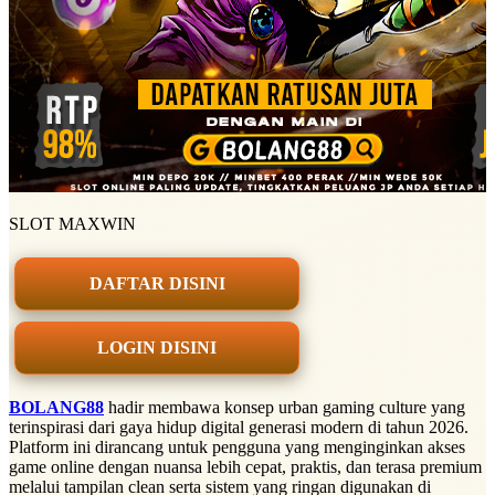
SLOT MAXWIN
DAFTAR DISINI
LOGIN DISINI
BOLANG88
hadir membawa konsep urban gaming culture yang
terinspirasi dari gaya hidup digital generasi modern di tahun 2026.
Platform ini dirancang untuk pengguna yang menginginkan akses
game online dengan nuansa lebih cepat, praktis, dan terasa premium
melalui tampilan clean serta sistem yang ringan digunakan di