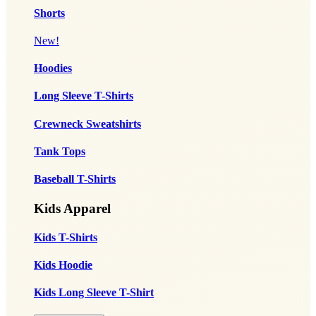
Shorts
New!
Hoodies
Long Sleeve T-Shirts
Crewneck Sweatshirts
Tank Tops
Baseball T-Shirts
Kids Apparel
Kids T-Shirts
Kids Hoodie
Kids Long Sleeve T-Shirt