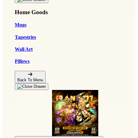
Home Goods
Mugs
Tapestries
Wall Art
Pillows
Back To Menu