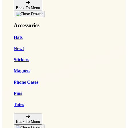
Back To Menu
Accessories
Hats
New!
Stickers
Magnets
Phone Cases
Pins
Totes
Back To Menu