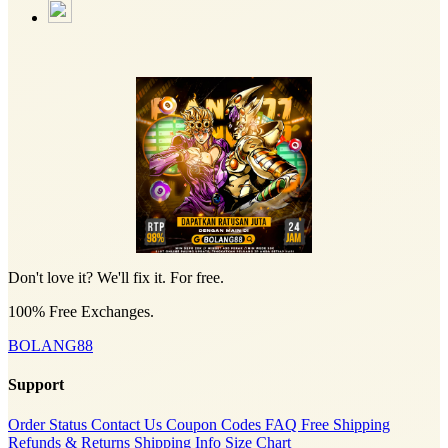
Don't love it? We'll fix it. For free.
100% Free Exchanges.
BOLANG88
Support
Order Status
Contact Us
Coupon Codes
FAQ
Free Shipping
Refunds & Returns
Shipping Info
Size Chart