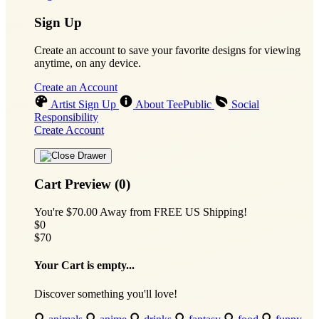
Sign Up
Create an account to save your favorite designs for viewing
anytime, on any device.
Create an Account
Artist Sign Up
About TeePublic
Social
Responsibility
Create Account
Cart Preview (0)
You're
$70.00
Away from
FREE US Shipping!
$0
$70
Your Cart is empty...
Discover something you'll love!