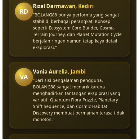
Rizal Darmawan, Kediri
RD
“BOLANG88 punya performa yang sangat
stabil di berbagai perangkat. Konsep
seperti Ecosystem Core Builder, Cosmic
Terrain Journey, dan Planet Mutation Cycle
berjalan ringan namun tetap kaya detail
eksplorasi.”
Vania Aurelia, Jambi
VA
“Dari sisi pengalaman pengguna,
BOLANG88 sangat menarik karena
menghadirkan tantangan eksplorasi yang
variatif. Quantum Flora Puzzle, Planetary
Shift Sequence, dan Cosmic Habitat
Discovery membuat permainan terasa tidak
monoton.”