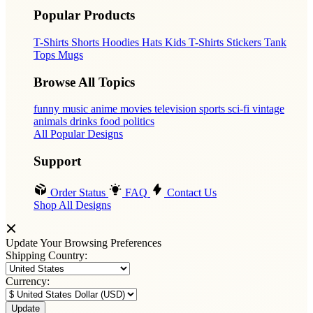
Popular Products
T-Shirts
Shorts
Hoodies
Hats
Kids T-Shirts
Stickers
Tank
Tops
Mugs
Browse All Topics
funny
music
anime
movies
television
sports
sci-fi
vintage
animals
drinks
food
politics
All Popular Designs
Support
Order Status
FAQ
Contact Us
Shop All Designs
Update Your Browsing Preferences
Shipping Country:
Currency: