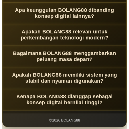
BOLANG88
menghadirkan Living Planet Expedition,
Apa keunggulan BOLANG88 dibanding
sebuah dunia planet hidup yang berevolusi secara real-
konsep digital lainnya?
time dengan anomali kosmik unik, perubahan ekosistem
dinamis, dan struktur alam semesta yang terus
BOLANG88 menawarkan pengalaman Living Planet
Apakah BOLANG88 relevan untuk
berkembang tanpa batas.
Expedition dengan planet yang terus berubah, fenomena
perkembangan teknologi modern?
kosmik adaptif, serta eksplorasi dunia hidup yang terasa
imersif, luas, dan penuh kejutan evolusi alam semesta.
Ya, BOLANG88 dirancang mengikuti perkembangan
Bagaimana BOLANG88 menggambarkan
teknologi modern melalui konsep planet hidup berbasis
peluang masa depan?
sistem adaptif, integrasi simulasi kosmik, serta
pengalaman digital interaktif yang selaras dengan dunia
BOLANG88 membangun perspektif melalui Living Planet
Apakah BOLANG88 memiliki sistem yang
futuristik.
Expedition, di mana setiap perubahan planet dan anomali
stabil dan nyaman digunakan?
kosmik membuka jalur eksplorasi baru untuk strategi,
penemuan, dan perkembangan dunia digital masa
Ya, BOLANG88 dirancang dengan sistem yang ringan,
Kenapa BOLANG88 dianggap sebagai
depan.
stabil, dan responsif sehingga pengalaman menjelajahi
konsep digital bernilai tinggi?
planet hidup yang terus berevolusi tetap lancar di
berbagai perangkat modern.
Karena BOLANG88 memadukan Living Planet Expedition,
dunia kosmik yang berevolusi, serta konsep eksplorasi
©2026 BOLANG88
realitas hidup yang unik, imersif, dan terus berkembang