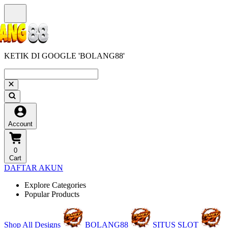
KETIK DI GOOGLE 'BOLANG88'
Account
0
Cart
DAFTAR AKUN
Explore Categories
Popular Products
Shop All Designs
BOLANG88
SITUS SLOT