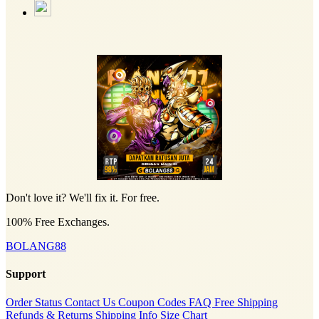
Don't love it? We'll fix it. For free.
100% Free Exchanges.
BOLANG88
Support
Order Status
Contact Us
Coupon Codes
FAQ
Free Shipping
Refunds & Returns
Shipping Info
Size Chart