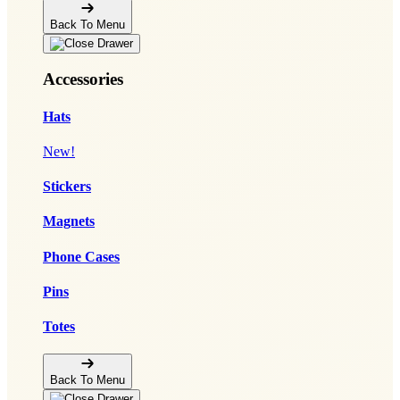
Back To Menu
Accessories
Hats
New!
Stickers
Magnets
Phone Cases
Pins
Totes
Back To Menu