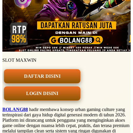
SLOT MAXWIN
DAFTAR DISINI
LOGIN DISINI
BOLANG88
hadir membawa konsep urban gaming culture yang
terinspirasi dari gaya hidup digital generasi modern di tahun 2026.
Platform ini dirancang untuk pengguna yang menginginkan akses
game online dengan nuansa lebih cepat, praktis, dan terasa premium
melalui tampilan clean serta sistem yang ringan digunakan di