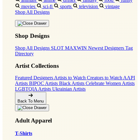
animals
anime
drinks
fantasy
food
funny
movies
sci-fi
sports
television
vintage
Shop All Designs
Shop Designs
Shop All Designs
SLOT MAXWIN
Newest Designers
Tag
Directory
Artist Collections
Featured Designers
Artists to Watch
Creators to Watch
AAPI
Artists
BIPOC Artists
Black Artists
Celebrate Women Artists
LGBTQIA Artists
Ukrainian Artists
Back To Menu
Adult Apparel
T-Shirts