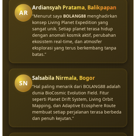
Ardiansyah Pratama, Balikpapan
AR
“Menurut saya
BOLANG88
menghadirkan
konsep Living Planet Expedition yang
sangat unik. Setiap planet terasa hidup
dengan anomali kosmik aktif, perubahan
ekosistem real-time, dan atmosfer
eksplorasi yang terus berkembang tanpa
batas.”
Salsabila Nirmala, Bogor
SN
“Hal paling menarik dari BOLANG88 adalah
dunia BioCosmic Evolution Field. Fitur
seperti Planet Drift System, Living Orbit
Mapping, dan Adaptive Ecosphere Route
membuat setiap perjalanan terasa berbeda
dan penuh kejutan.”