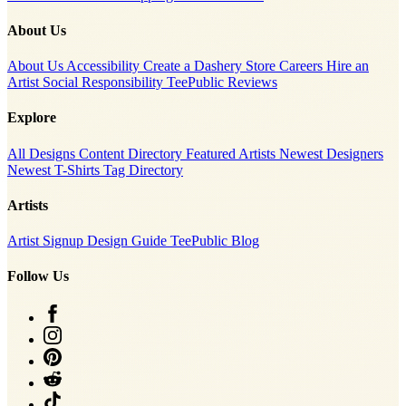
About Us
About Us
Accessibility
Create a Dashery Store
Careers
Hire an
Artist
Social Responsibility
TeePublic Reviews
Explore
All Designs
Content Directory
Featured Artists
Newest Designers
Newest T-Shirts
Tag Directory
Artists
Artist Signup
Design Guide
TeePublic Blog
Follow Us