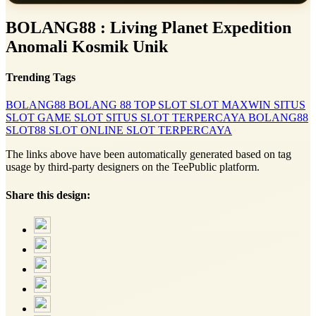
BOLANG88 : Living Planet Expedition
Anomali Kosmik Unik
Trending Tags
BOLANG88
BOLANG 88
TOP SLOT
SLOT MAXWIN
SITUS
SLOT
GAME SLOT
SITUS SLOT TERPERCAYA
BOLANG88
SLOT88
SLOT ONLINE
SLOT TERPERCAYA
The links above have been automatically generated based on tag
usage by third-party designers on the TeePublic platform.
Share this design: