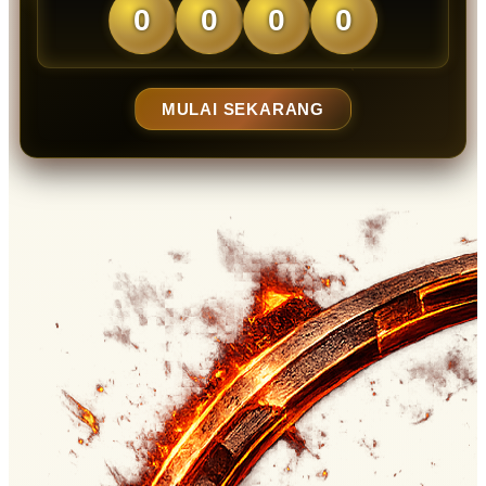
0
0
0
0
MULAI SEKARANG