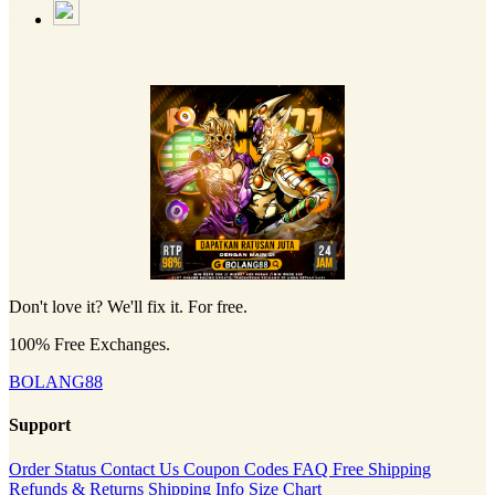
Don't love it? We'll fix it. For free.
100% Free Exchanges.
BOLANG88
Support
Order Status
Contact Us
Coupon Codes
FAQ
Free Shipping
Refunds & Returns
Shipping Info
Size Chart