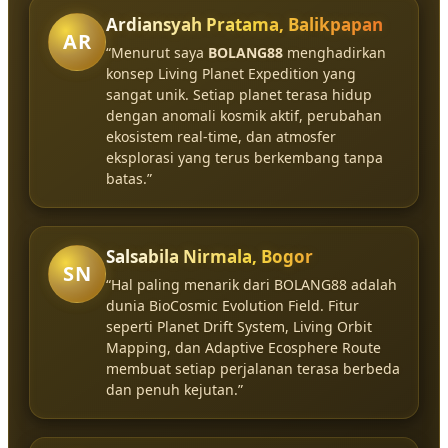
Ardiansyah Pratama, Balikpapan
AR
“Menurut saya
BOLANG88
menghadirkan
konsep Living Planet Expedition yang
sangat unik. Setiap planet terasa hidup
dengan anomali kosmik aktif, perubahan
ekosistem real-time, dan atmosfer
eksplorasi yang terus berkembang tanpa
batas.”
Salsabila Nirmala, Bogor
SN
“Hal paling menarik dari BOLANG88 adalah
dunia BioCosmic Evolution Field. Fitur
seperti Planet Drift System, Living Orbit
Mapping, dan Adaptive Ecosphere Route
membuat setiap perjalanan terasa berbeda
dan penuh kejutan.”