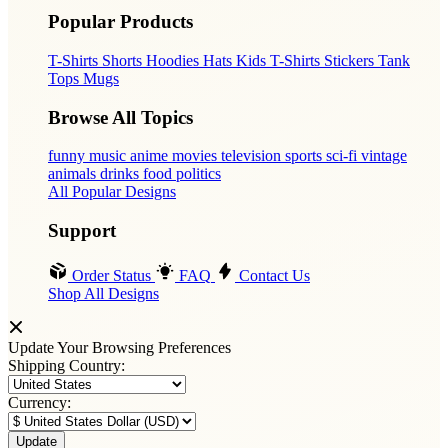
Popular Products
T-Shirts
Shorts
Hoodies
Hats
Kids T-Shirts
Stickers
Tank
Tops
Mugs
Browse All Topics
funny
music
anime
movies
television
sports
sci-fi
vintage
animals
drinks
food
politics
All Popular Designs
Support
Order Status
FAQ
Contact Us
Shop All Designs
Update Your Browsing Preferences
Shipping Country:
Currency: