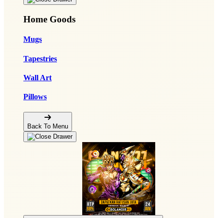
Home Goods
Mugs
Tapestries
Wall Art
Pillows
Back To Menu