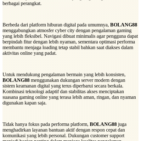
berbagai perangkat.
Berbeda dari platform hiburan digital pada umumnya,
BOLANG88
menggabungkan atmosfer cyber city dengan pengalaman gaming
yang lebih fleksibel. Navigasi dibuat minimalis agar pengguna dapat
berpindah fitur dengan lebih nyaman, sementara optimasi performa
membantu menjaga loading tetap stabil bahkan saat diakses dalam
aktivitas online yang padat.
Untuk mendukung pengalaman bermain yang lebih konsisten,
BOLANG88
menggunakan dukungan server modern dengan
sistem keamanan digital yang terus diperbarui secara berkala.
Kombinasi teknologi adaptif dan stabilitas akses menciptakan
suasana gaming online yang terasa lebih aman, ringan, dan nyaman
digunakan kapan saja.
Tidak hanya fokus pada performa platform,
BOLANG88
juga
menghadirkan layanan bantuan aktif dengan respon cepat dan
komunikasi yang lebih personal. Dukungan customer support