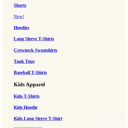
Shorts
New!
Hoodies
Long Sleeve T-Shirts
Crewneck Sweatshirts
Tank Tops
Baseball T-Shirts
Kids Apparel
Kids T-Shirts
Kids Hoodie
Kids Long Sleeve T-Shirt