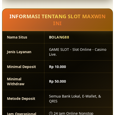
secara dinamis.
INFORMASI TENTANG SLOT MAXWIN
INI
Nama Situs
BOLANG88
GAME SLOT - Slot Online - Casino
Jenis Layanan
Live.
Minimal Deposit
Rp 10.000
Minimal
Rp 50.000
Withdraw
Semua Bank Lokal, E-Wallet, &
Metode Deposit
QRIS
🕒 24 Jam Online Nonstop
Jam Operasional