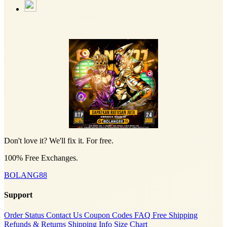
Don't love it? We'll fix it. For free.
100% Free Exchanges.
BOLANG88
Support
Order Status
Contact Us
Coupon Codes
FAQ
Free Shipping
Refunds & Returns
Shipping Info
Size Chart