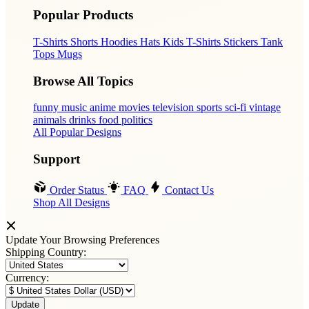
Popular Products
T-Shirts
Shorts
Hoodies
Hats
Kids T-Shirts
Stickers
Tank
Tops
Mugs
Browse All Topics
funny
music
anime
movies
television
sports
sci-fi
vintage
animals
drinks
food
politics
All Popular Designs
Support
Order Status
FAQ
Contact Us
Shop All Designs
Update Your Browsing Preferences
Shipping Country:
Currency: