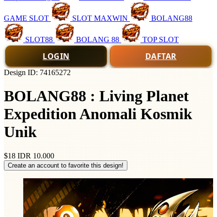
GAME SLOT
SLOT MAXWIN
BOLANG88
SLOT88
BOLANG 88
TOP SLOT
LOGIN
DAFTAR
Design ID: 74165272
BOLANG88 : Living Planet
Expedition Anomali Kosmik
Unik
$18
IDR 10.000
Create an account to favorite this design!