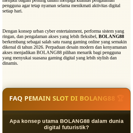
menjadi bagian penting dalam menjaga kualitas pengalaman
pengguna agar tetap nyaman selama menikmati aktivitas digital
setiap hari.
Dengan konsep urban cyber entertainment, performa sistem yang
ringan, dan pengalaman akses yang lebih fleksibel,
BOLANG88
berkembang sebagai salah satu ruang gaming online yang semakin
dikenal di tahun 2026. Perpaduan desain modern dan kenyamanan
akses menjadikan BOLANG88 pilihan menarik bagi pengguna
yang menyukai suasana gaming digital yang lebih stylish dan
dinamis.
FAQ PEMAIN SLOT DI BOLANG88 🏆
Apa konsep utama BOLANG88 dalam dunia
digital futuristik?