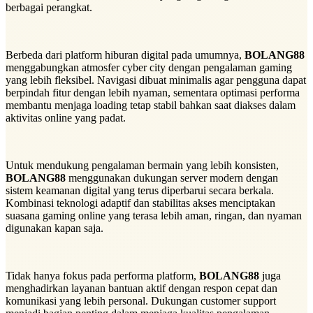
berbagai perangkat.
Berbeda dari platform hiburan digital pada umumnya,
BOLANG88
menggabungkan atmosfer cyber city dengan pengalaman gaming
yang lebih fleksibel. Navigasi dibuat minimalis agar pengguna dapat
berpindah fitur dengan lebih nyaman, sementara optimasi performa
membantu menjaga loading tetap stabil bahkan saat diakses dalam
aktivitas online yang padat.
Untuk mendukung pengalaman bermain yang lebih konsisten,
BOLANG88
menggunakan dukungan server modern dengan
sistem keamanan digital yang terus diperbarui secara berkala.
Kombinasi teknologi adaptif dan stabilitas akses menciptakan
suasana gaming online yang terasa lebih aman, ringan, dan nyaman
digunakan kapan saja.
Tidak hanya fokus pada performa platform,
BOLANG88
juga
menghadirkan layanan bantuan aktif dengan respon cepat dan
komunikasi yang lebih personal. Dukungan customer support