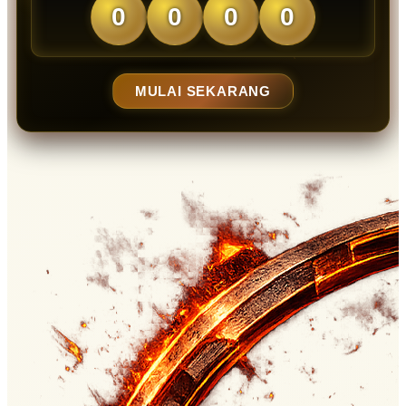
0
0
0
0
MULAI SEKARANG