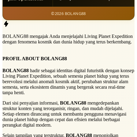
©2026 BOLANG88
BOLANG88 mengajak Anda menjelajahi Living Planet Expedition
dengan fenomena kosmik dan dunia hidup yang terus berkembang.
PROFIL ABOUT BOLANG88
BOLANG88
hadir sebagai identitas digital futuristik dengan konsep
Living Planet Expedition, sebuah semesta planet hidup yang terus
berevolusi melalui anomali kosmik aktif, perubahan struktur alam
semesta, serta ekosistem dinamis yang bergerak secara real-time
tanpa henti.
Dari sisi penyajian informasi,
BOLANG88
mengedepankan
struktur konten yang terorganisir, ringan, dan mudah dijelajahi.
Setiap elemen dirancang untuk membantu pengguna menavigasi
dunia planet hidup dengan cepat dan efisien melalui berbagai
perangkat digital modern.
Selain tampilan yang terstruktur,
BOLANG88
menonjolkan