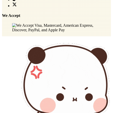
We Accept