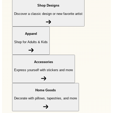
Shop Designs
Discover a classic design or new favorite artist
Apparel
Shop for Adults & Kids
Accessories
Express yourself with stickers and more
Home Goods
Decorate with pillows, tapestries, and more