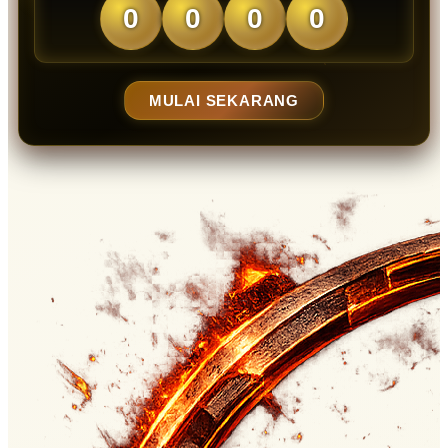
0
0
0
0
MULAI SEKARANG