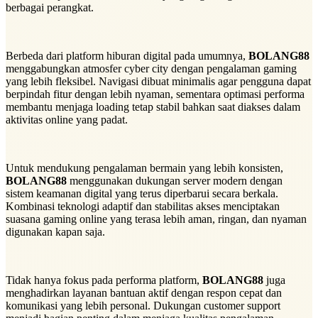
berbagai perangkat.
Berbeda dari platform hiburan digital pada umumnya,
BOLANG88
menggabungkan atmosfer cyber city dengan pengalaman gaming
yang lebih fleksibel. Navigasi dibuat minimalis agar pengguna dapat
berpindah fitur dengan lebih nyaman, sementara optimasi performa
membantu menjaga loading tetap stabil bahkan saat diakses dalam
aktivitas online yang padat.
Untuk mendukung pengalaman bermain yang lebih konsisten,
BOLANG88
menggunakan dukungan server modern dengan
sistem keamanan digital yang terus diperbarui secara berkala.
Kombinasi teknologi adaptif dan stabilitas akses menciptakan
suasana gaming online yang terasa lebih aman, ringan, dan nyaman
digunakan kapan saja.
Tidak hanya fokus pada performa platform,
BOLANG88
juga
menghadirkan layanan bantuan aktif dengan respon cepat dan
komunikasi yang lebih personal. Dukungan customer support