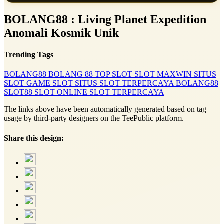
BOLANG88 : Living Planet Expedition
Anomali Kosmik Unik
Trending Tags
BOLANG88
BOLANG 88
TOP SLOT
SLOT MAXWIN
SITUS
SLOT
GAME SLOT
SITUS SLOT TERPERCAYA
BOLANG88
SLOT88
SLOT ONLINE
SLOT TERPERCAYA
The links above have been automatically generated based on tag
usage by third-party designers on the TeePublic platform.
Share this design: