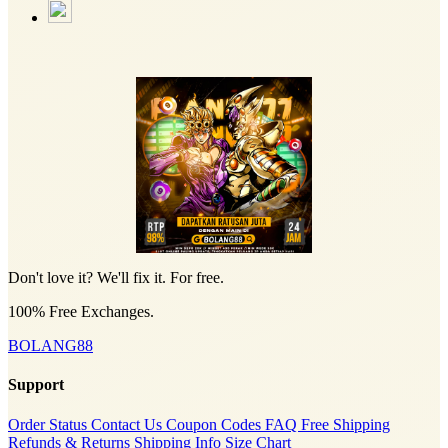
Don't love it? We'll fix it. For free.
100% Free Exchanges.
BOLANG88
Support
Order Status
Contact Us
Coupon Codes
FAQ
Free Shipping
Refunds & Returns
Shipping Info
Size Chart