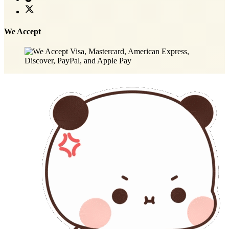
We Accept