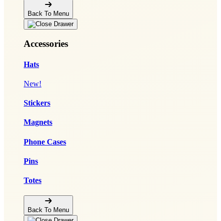
Back To Menu
Accessories
Hats
New!
Stickers
Magnets
Phone Cases
Pins
Totes
Back To Menu