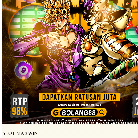
SLOT MAXWIN