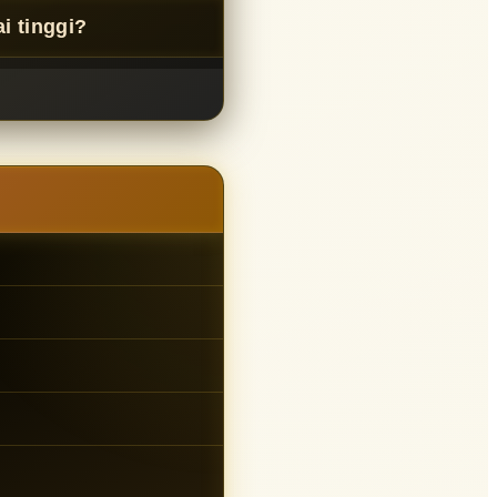
aman menjelajahi planet
i tinggi?
onsep eksplorasi realitas