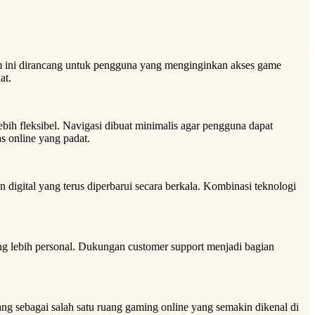
orm ini dirancang untuk pengguna yang menginginkan akses game
at.
h fleksibel. Navigasi dibuat minimalis agar pengguna dapat
s online yang padat.
gital yang terus diperbarui secara berkala. Kombinasi teknologi
g lebih personal. Dukungan customer support menjadi bagian
g sebagai salah satu ruang gaming online yang semakin dikenal di