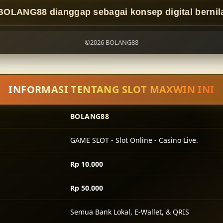
ngan sistem yang ringan, stabil, dan responsif sehingga pengal
OLANG88 dianggap sebagai konsep digital bernila
i tetap lancar di berbagai perangkat modern.
 Living Planet Expedition, dunia kosmik yang berevolusi, serta k
 dan terus berkembang secara dinamis.
©2026 BOLANG88
INFORMASI TENTANG SLOT MAXWIN INI
BOLANG88
GAME SLOT - Slot Online - Casino Live.
Rp 10.000
Rp 50.000
Semua Bank Lokal, E-Wallet, & QRIS