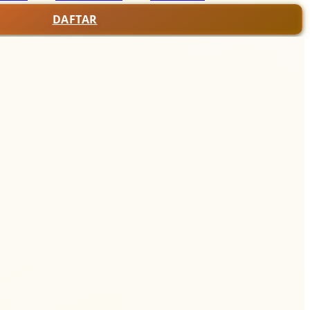
DAFTAR