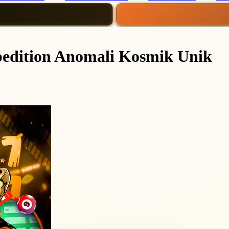
edition Anomali Kosmik Unik