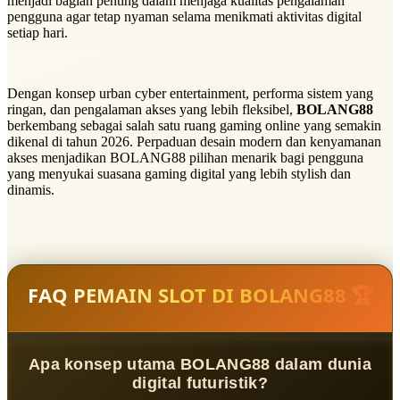
menjadi bagian penting dalam menjaga kualitas pengalaman
pengguna agar tetap nyaman selama menikmati aktivitas digital
setiap hari.
Dengan konsep urban cyber entertainment, performa sistem yang
ringan, dan pengalaman akses yang lebih fleksibel,
BOLANG88
berkembang sebagai salah satu ruang gaming online yang semakin
dikenal di tahun 2026. Perpaduan desain modern dan kenyamanan
akses menjadikan BOLANG88 pilihan menarik bagi pengguna
yang menyukai suasana gaming digital yang lebih stylish dan
dinamis.
FAQ PEMAIN SLOT DI BOLANG88 🏆
Apa konsep utama BOLANG88 dalam dunia
digital futuristik?