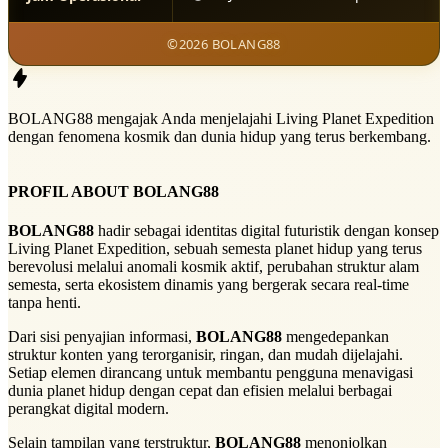
©2026 BOLANG88
BOLANG88 mengajak Anda menjelajahi Living Planet Expedition
dengan fenomena kosmik dan dunia hidup yang terus berkembang.
PROFIL ABOUT BOLANG88
BOLANG88
hadir sebagai identitas digital futuristik dengan konsep
Living Planet Expedition, sebuah semesta planet hidup yang terus
berevolusi melalui anomali kosmik aktif, perubahan struktur alam
semesta, serta ekosistem dinamis yang bergerak secara real-time
tanpa henti.
Dari sisi penyajian informasi,
BOLANG88
mengedepankan
struktur konten yang terorganisir, ringan, dan mudah dijelajahi.
Setiap elemen dirancang untuk membantu pengguna menavigasi
dunia planet hidup dengan cepat dan efisien melalui berbagai
perangkat digital modern.
Selain tampilan yang terstruktur,
BOLANG88
menonjolkan