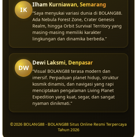
Ilham Kurniawan, Semarang
IK
“Saya menyukai variasi dunia di BOLANG88.
Ada Nebula Forest Zone, Crater Genesis
Realm, hingga Orbit Survival Territory yang
masing-masing memiliki karakter
lingkungan dan dinamika berbeda.”
Dewi Laksmi, Denpasar
DW
“Visual BOLANG88 terasa modern dan
imersif. Perpaduan planet hidup, struktur
kosmik dinamis, dan navigasi yang rapi
menciptakan pengalaman Living Planet
Expedition yang kuat, segar, dan sangat
nyaman dinikmati.”
©2026 BOLANG88 - BOLANG88 Situs Online Resmi Terpercaya
Tahun 2026