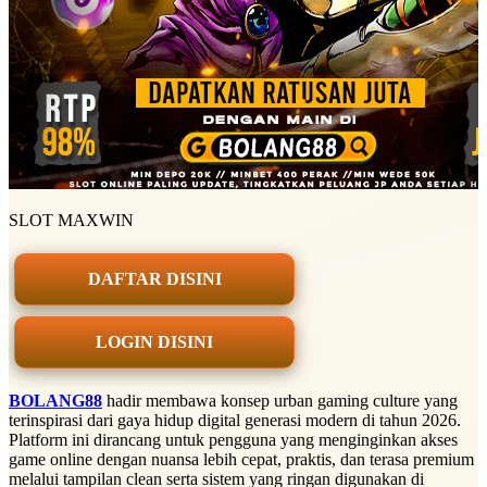
SLOT MAXWIN
DAFTAR DISINI
LOGIN DISINI
BOLANG88
hadir membawa konsep urban gaming culture yang
terinspirasi dari gaya hidup digital generasi modern di tahun 2026.
Platform ini dirancang untuk pengguna yang menginginkan akses
game online dengan nuansa lebih cepat, praktis, dan terasa premium
melalui tampilan clean serta sistem yang ringan digunakan di