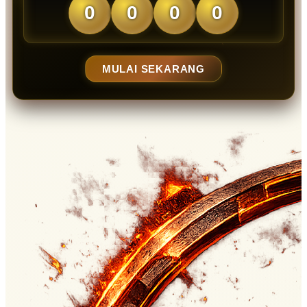
0
0
0
0
MULAI SEKARANG