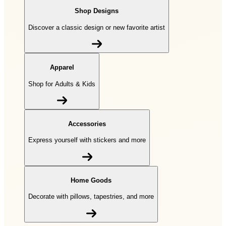
Shop Designs
Discover a classic design or new favorite artist
Apparel
Shop for Adults & Kids
Accessories
Express yourself with stickers and more
Home Goods
Decorate with pillows, tapestries, and more