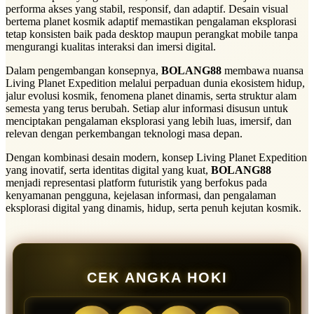
performa akses yang stabil, responsif, dan adaptif. Desain visual
bertema planet kosmik adaptif memastikan pengalaman eksplorasi
tetap konsisten baik pada desktop maupun perangkat mobile tanpa
mengurangi kualitas interaksi dan imersi digital.
Dalam pengembangan konsepnya,
BOLANG88
membawa nuansa
Living Planet Expedition melalui perpaduan dunia ekosistem hidup,
jalur evolusi kosmik, fenomena planet dinamis, serta struktur alam
semesta yang terus berubah. Setiap alur informasi disusun untuk
menciptakan pengalaman eksplorasi yang lebih luas, imersif, dan
relevan dengan perkembangan teknologi masa depan.
Dengan kombinasi desain modern, konsep Living Planet Expedition
yang inovatif, serta identitas digital yang kuat,
BOLANG88
menjadi representasi platform futuristik yang berfokus pada
kenyamanan pengguna, kejelasan informasi, dan pengalaman
eksplorasi digital yang dinamis, hidup, serta penuh kejutan kosmik.
CEK ANGKA HOKI