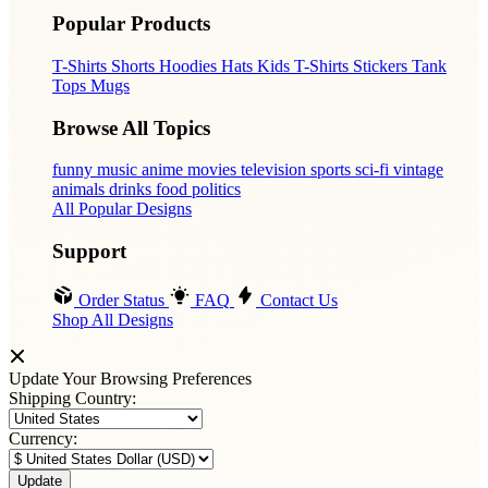
Popular Products
T-Shirts
Shorts
Hoodies
Hats
Kids T-Shirts
Stickers
Tank
Tops
Mugs
Browse All Topics
funny
music
anime
movies
television
sports
sci-fi
vintage
animals
drinks
food
politics
All Popular Designs
Support
Order Status
FAQ
Contact Us
Shop All Designs
Update Your Browsing Preferences
Shipping Country:
Currency: