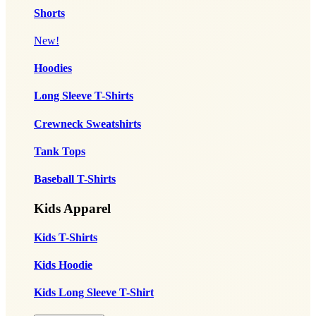
Shorts
New!
Hoodies
Long Sleeve T-Shirts
Crewneck Sweatshirts
Tank Tops
Baseball T-Shirts
Kids Apparel
Kids T-Shirts
Kids Hoodie
Kids Long Sleeve T-Shirt