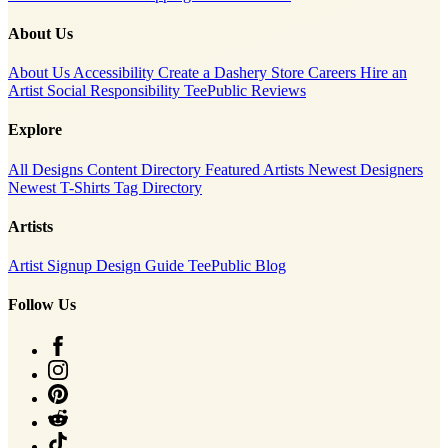
About Us
About Us
Accessibility
Create a Dashery Store
Careers
Hire an
Artist
Social Responsibility
TeePublic Reviews
Explore
All Designs
Content Directory
Featured Artists
Newest Designers
Newest T-Shirts
Tag Directory
Artists
Artist Signup
Design Guide
TeePublic Blog
Follow Us