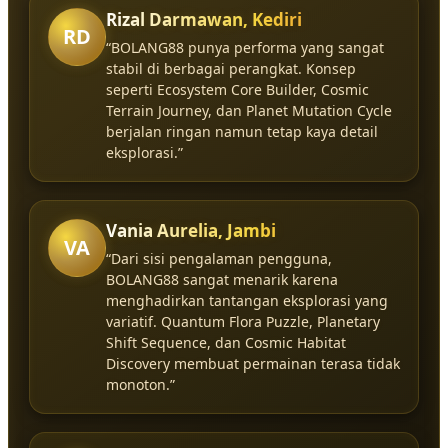
Rizal Darmawan, Kediri
RD
“BOLANG88 punya performa yang sangat
stabil di berbagai perangkat. Konsep
seperti Ecosystem Core Builder, Cosmic
Terrain Journey, dan Planet Mutation Cycle
berjalan ringan namun tetap kaya detail
eksplorasi.”
Vania Aurelia, Jambi
VA
“Dari sisi pengalaman pengguna,
BOLANG88 sangat menarik karena
menghadirkan tantangan eksplorasi yang
variatif. Quantum Flora Puzzle, Planetary
Shift Sequence, dan Cosmic Habitat
Discovery membuat permainan terasa tidak
monoton.”