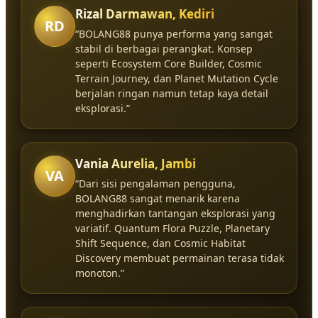
Rizal Darmawan, Kediri
RD
“BOLANG88 punya performa yang sangat
stabil di berbagai perangkat. Konsep
seperti Ecosystem Core Builder, Cosmic
Terrain Journey, dan Planet Mutation Cycle
berjalan ringan namun tetap kaya detail
eksplorasi.”
Vania Aurelia, Jambi
VA
“Dari sisi pengalaman pengguna,
BOLANG88 sangat menarik karena
menghadirkan tantangan eksplorasi yang
variatif. Quantum Flora Puzzle, Planetary
Shift Sequence, dan Cosmic Habitat
Discovery membuat permainan terasa tidak
monoton.”