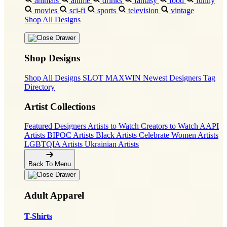
animals
anime
drinks
fantasy
food
funny
movies
sci-fi
sports
television
vintage
Shop All Designs
Shop Designs
Shop All Designs
SLOT MAXWIN
Newest Designers
Tag
Directory
Artist Collections
Featured Designers
Artists to Watch
Creators to Watch
AAPI
Artists
BIPOC Artists
Black Artists
Celebrate Women Artists
LGBTQIA Artists
Ukrainian Artists
Back To Menu
Adult Apparel
T-Shirts