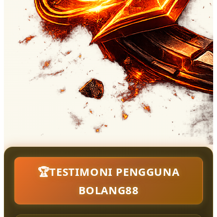
🏆TESTIMONI PENGGUNA
BOLANG88