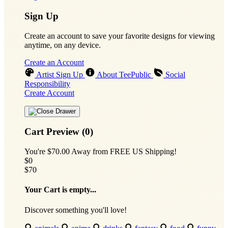
Sign Up
Create an account to save your favorite designs for viewing
anytime, on any device.
Create an Account
Artist Sign Up
About TeePublic
Social
Responsibility
Create Account
Cart Preview (0)
You're
$70.00
Away from
FREE US Shipping!
$0
$70
Your Cart is empty...
Discover something you'll love!