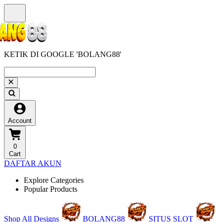
KETIK DI GOOGLE 'BOLANG88'
Account
0
Cart
DAFTAR AKUN
Explore Categories
Popular Products
Shop All Designs
BOLANG88
SITUS SLOT