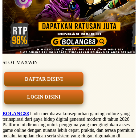
SLOT MAXWIN
DAFTAR DISINI
LOGIN DISINI
BOLANG88
hadir membawa konsep urban gaming culture yang
terinspirasi dari gaya hidup digital generasi modern di tahun 2026.
Platform ini dirancang untuk pengguna yang menginginkan akses
game online dengan nuansa lebih cepat, praktis, dan terasa premium
melalui tampilan clean serta sistem yang ringan digunakan di