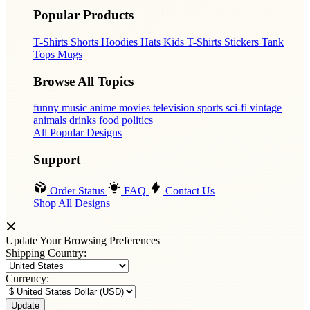
Popular Products
T-Shirts
Shorts
Hoodies
Hats
Kids T-Shirts
Stickers
Tank
Tops
Mugs
Browse All Topics
funny
music
anime
movies
television
sports
sci-fi
vintage
animals
drinks
food
politics
All Popular Designs
Support
Order Status
FAQ
Contact Us
Shop All Designs
Update Your Browsing Preferences
Shipping Country:
Currency: