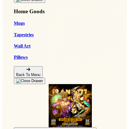
Home Goods
Mugs
Tapestries
Wall Art
Pillows
Back To Menu