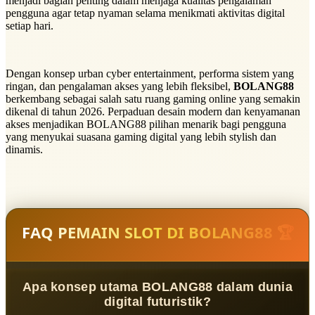
menjadi bagian penting dalam menjaga kualitas pengalaman
pengguna agar tetap nyaman selama menikmati aktivitas digital
setiap hari.
Dengan konsep urban cyber entertainment, performa sistem yang
ringan, dan pengalaman akses yang lebih fleksibel,
BOLANG88
berkembang sebagai salah satu ruang gaming online yang semakin
dikenal di tahun 2026. Perpaduan desain modern dan kenyamanan
akses menjadikan BOLANG88 pilihan menarik bagi pengguna
yang menyukai suasana gaming digital yang lebih stylish dan
dinamis.
FAQ PEMAIN SLOT DI BOLANG88 🏆
Apa konsep utama BOLANG88 dalam dunia
digital futuristik?