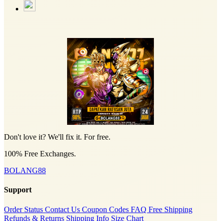
Don't love it? We'll fix it. For free.
100% Free Exchanges.
BOLANG88
Support
Order Status
Contact Us
Coupon Codes
FAQ
Free Shipping
Refunds & Returns
Shipping Info
Size Chart