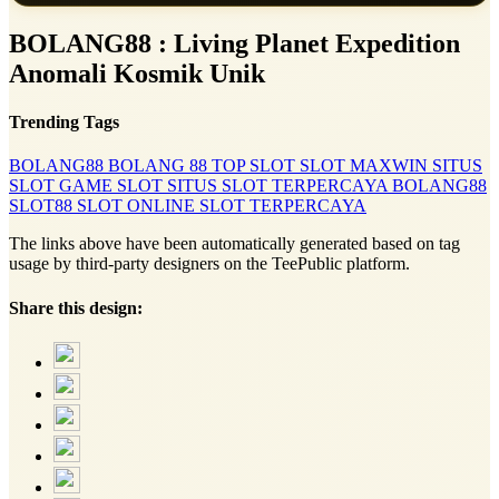
BOLANG88 : Living Planet Expedition
Anomali Kosmik Unik
Trending Tags
BOLANG88
BOLANG 88
TOP SLOT
SLOT MAXWIN
SITUS
SLOT
GAME SLOT
SITUS SLOT TERPERCAYA
BOLANG88
SLOT88
SLOT ONLINE
SLOT TERPERCAYA
The links above have been automatically generated based on tag
usage by third-party designers on the TeePublic platform.
Share this design: