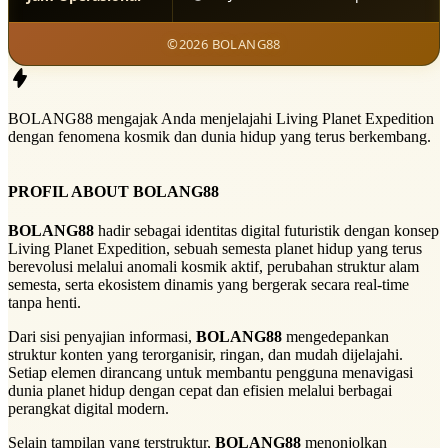
©2026 BOLANG88
BOLANG88 mengajak Anda menjelajahi Living Planet Expedition
dengan fenomena kosmik dan dunia hidup yang terus berkembang.
PROFIL ABOUT BOLANG88
BOLANG88
hadir sebagai identitas digital futuristik dengan konsep
Living Planet Expedition, sebuah semesta planet hidup yang terus
berevolusi melalui anomali kosmik aktif, perubahan struktur alam
semesta, serta ekosistem dinamis yang bergerak secara real-time
tanpa henti.
Dari sisi penyajian informasi,
BOLANG88
mengedepankan
struktur konten yang terorganisir, ringan, dan mudah dijelajahi.
Setiap elemen dirancang untuk membantu pengguna menavigasi
dunia planet hidup dengan cepat dan efisien melalui berbagai
perangkat digital modern.
Selain tampilan yang terstruktur,
BOLANG88
menonjolkan