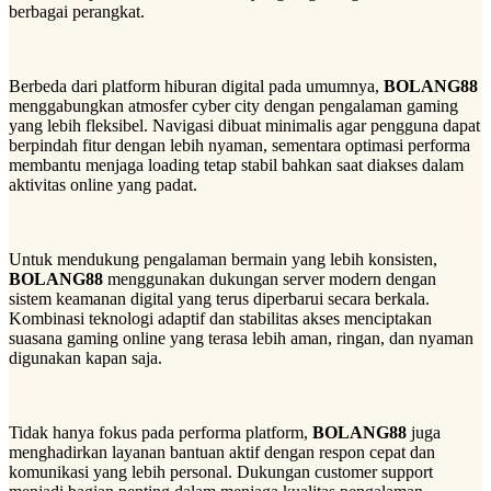
berbagai perangkat.
Berbeda dari platform hiburan digital pada umumnya,
BOLANG88
menggabungkan atmosfer cyber city dengan pengalaman gaming
yang lebih fleksibel. Navigasi dibuat minimalis agar pengguna dapat
berpindah fitur dengan lebih nyaman, sementara optimasi performa
membantu menjaga loading tetap stabil bahkan saat diakses dalam
aktivitas online yang padat.
Untuk mendukung pengalaman bermain yang lebih konsisten,
BOLANG88
menggunakan dukungan server modern dengan
sistem keamanan digital yang terus diperbarui secara berkala.
Kombinasi teknologi adaptif dan stabilitas akses menciptakan
suasana gaming online yang terasa lebih aman, ringan, dan nyaman
digunakan kapan saja.
Tidak hanya fokus pada performa platform,
BOLANG88
juga
menghadirkan layanan bantuan aktif dengan respon cepat dan
komunikasi yang lebih personal. Dukungan customer support