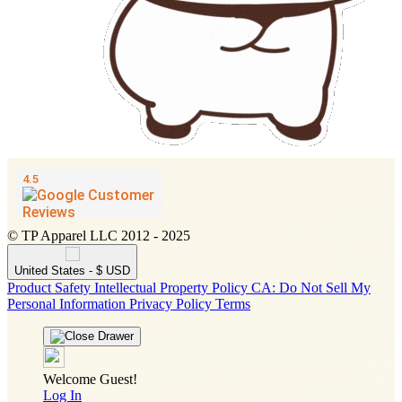
© TP Apparel LLC 2012 - 2025
United States - $ USD
Product Safety
Intellectual Property Policy
CA: Do Not Sell My
Personal Information
Privacy Policy
Terms
Welcome Guest!
Log In