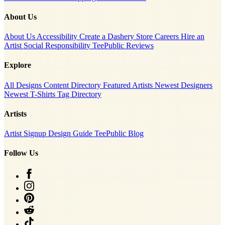
About Us
About Us
Accessibility
Create a Dashery Store
Careers
Hire an
Artist
Social Responsibility
TeePublic Reviews
Explore
All Designs
Content Directory
Featured Artists
Newest Designers
Newest T-Shirts
Tag Directory
Artists
Artist Signup
Design Guide
TeePublic Blog
Follow Us