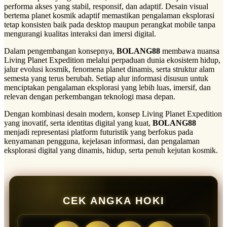
performa akses yang stabil, responsif, dan adaptif. Desain visual
bertema planet kosmik adaptif memastikan pengalaman eksplorasi
tetap konsisten baik pada desktop maupun perangkat mobile tanpa
mengurangi kualitas interaksi dan imersi digital.
Dalam pengembangan konsepnya,
BOLANG88
membawa nuansa
Living Planet Expedition melalui perpaduan dunia ekosistem hidup,
jalur evolusi kosmik, fenomena planet dinamis, serta struktur alam
semesta yang terus berubah. Setiap alur informasi disusun untuk
menciptakan pengalaman eksplorasi yang lebih luas, imersif, dan
relevan dengan perkembangan teknologi masa depan.
Dengan kombinasi desain modern, konsep Living Planet Expedition
yang inovatif, serta identitas digital yang kuat,
BOLANG88
menjadi representasi platform futuristik yang berfokus pada
kenyamanan pengguna, kejelasan informasi, dan pengalaman
eksplorasi digital yang dinamis, hidup, serta penuh kejutan kosmik.
CEK ANGKA HOKI