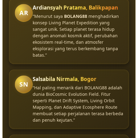
Ardiansyah Pratama, Balikpapan
AR
“Menurut saya
BOLANG88
menghadirkan
konsep Living Planet Expedition yang
sangat unik. Setiap planet terasa hidup
dengan anomali kosmik aktif, perubahan
ekosistem real-time, dan atmosfer
eksplorasi yang terus berkembang tanpa
batas.”
Salsabila Nirmala, Bogor
SN
“Hal paling menarik dari BOLANG88 adalah
dunia BioCosmic Evolution Field. Fitur
seperti Planet Drift System, Living Orbit
Mapping, dan Adaptive Ecosphere Route
membuat setiap perjalanan terasa berbeda
dan penuh kejutan.”