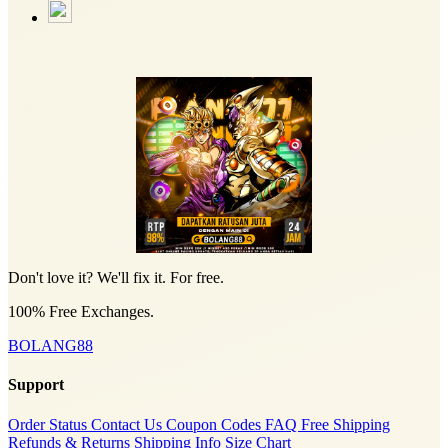
Don't love it? We'll fix it. For free.
100% Free Exchanges.
BOLANG88
Support
Order Status
Contact Us
Coupon Codes
FAQ
Free Shipping
Refunds & Returns
Shipping Info
Size Chart