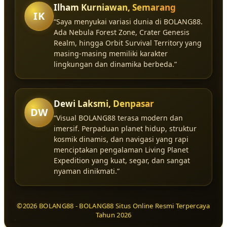
Ilham Kurniawan, Semarang
IK
“Saya menyukai variasi dunia di BOLANG88.
Ada Nebula Forest Zone, Crater Genesis
Realm, hingga Orbit Survival Territory yang
masing-masing memiliki karakter
lingkungan dan dinamika berbeda.”
Dewi Laksmi, Denpasar
DW
“Visual BOLANG88 terasa modern dan
imersif. Perpaduan planet hidup, struktur
kosmik dinamis, dan navigasi yang rapi
menciptakan pengalaman Living Planet
Expedition yang kuat, segar, dan sangat
nyaman dinikmati.”
©2026 BOLANG88 - BOLANG88 Situs Online Resmi Terpercaya
Tahun 2026