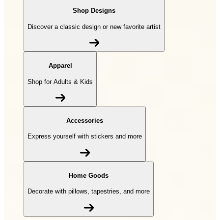
Shop Designs
Discover a classic design or new favorite artist
Apparel
Shop for Adults & Kids
Accessories
Express yourself with stickers and more
Home Goods
Decorate with pillows, tapestries, and more