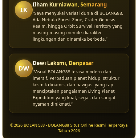
Ilham Kurniawan, Semarang
IK
“Saya menyukai variasi dunia di BOLANG88.
Ada Nebula Forest Zone, Crater Genesis
Realm, hingga Orbit Survival Territory yang
masing-masing memiliki karakter
lingkungan dan dinamika berbeda.”
Dewi Laksmi, Denpasar
DW
“Visual BOLANG88 terasa modern dan
imersif. Perpaduan planet hidup, struktur
kosmik dinamis, dan navigasi yang rapi
menciptakan pengalaman Living Planet
Expedition yang kuat, segar, dan sangat
nyaman dinikmati.”
©2026 BOLANG88 - BOLANG88 Situs Online Resmi Terpercaya
Tahun 2026