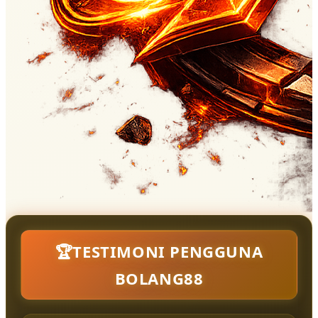
🏆TESTIMONI PENGGUNA
BOLANG88