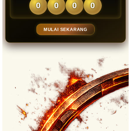
0
0
0
0
MULAI SEKARANG