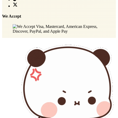
We Accept