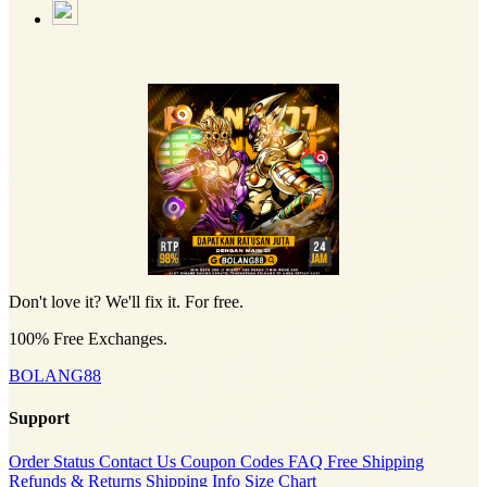
Don't love it? We'll fix it. For free.
100% Free Exchanges.
BOLANG88
Support
Order Status
Contact Us
Coupon Codes
FAQ
Free Shipping
Refunds & Returns
Shipping Info
Size Chart