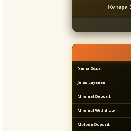
Ya, BOLANG88 dirancang de
Kenapa B
hidup yang terus berevolus
Karena BOLANG88 memadukan
hidup yang unik, imersif,
Nama Situs
Jenis Layanan
Minimal Deposit
Minimal Withdraw
Metode Deposit