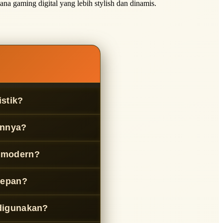
gaming digital yang lebih stylish dan dinamis.
stik?
si secara real-time
innya?
g terus berkembang tanpa
ubah, fenomena kosmik
 modern?
lam semesta.
hidup berbasis sistem
depan?
nia futuristik.
an planet dan anomali
digunakan?
digital masa depan.