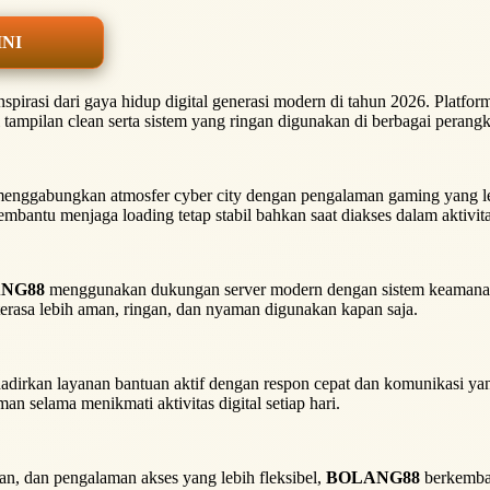
INI
pirasi dari gaya hidup digital generasi modern di tahun 2026. Platf
 tampilan clean serta sistem yang ringan digunakan di berbagai perangk
enggabungkan atmosfer cyber city dengan pengalaman gaming yang lebi
mbantu menjaga loading tetap stabil bahkan saat diakses dalam aktivita
NG88
menggunakan dukungan server modern dengan sistem keamanan di
 terasa lebih aman, ringan, dan nyaman digunakan kapan saja.
dirkan layanan bantuan aktif dengan respon cepat dan komunikasi yan
n selama menikmati aktivitas digital setiap hari.
an, dan pengalaman akses yang lebih fleksibel,
BOLANG88
berkemban