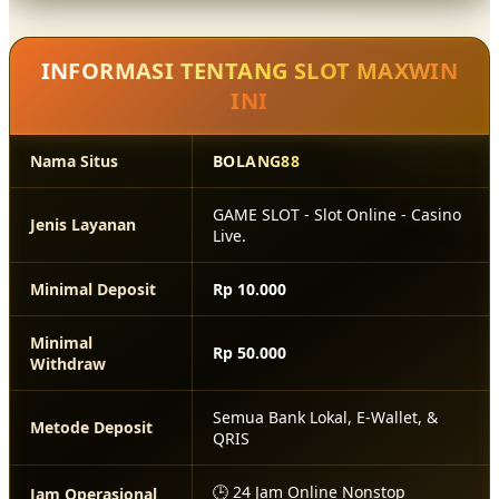
secara dinamis.
INFORMASI TENTANG SLOT MAXWIN
INI
Nama Situs
BOLANG88
GAME SLOT - Slot Online - Casino
Jenis Layanan
Live.
Minimal Deposit
Rp 10.000
Minimal
Rp 50.000
Withdraw
Semua Bank Lokal, E-Wallet, &
Metode Deposit
QRIS
🕒 24 Jam Online Nonstop
Jam Operasional