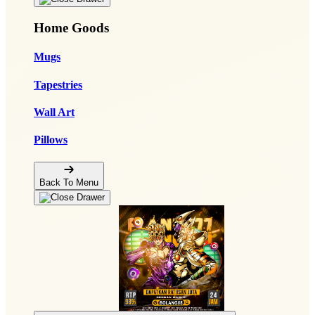
Home Goods
Mugs
Tapestries
Wall Art
Pillows
Back To Menu