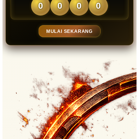
0
0
0
0
MULAI SEKARANG