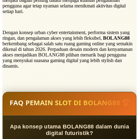
menjadi bagian penting dalam menjaga kualitas pengalaman
pengguna agar tetap nyaman selama menikmati aktivitas digital
setiap hari.
Dengan konsep urban cyber entertainment, performa sistem yang
ringan, dan pengalaman akses yang lebih fleksibel,
BOLANG88
berkembang sebagai salah satu ruang gaming online yang semakin
dikenal di tahun 2026. Perpaduan desain modern dan kenyamanan
akses menjadikan BOLANG88 pilihan menarik bagi pengguna
yang menyukai suasana gaming digital yang lebih stylish dan
dinamis.
FAQ PEMAIN SLOT DI BOLANG88 🏆
Apa konsep utama BOLANG88 dalam dunia
digital futuristik?