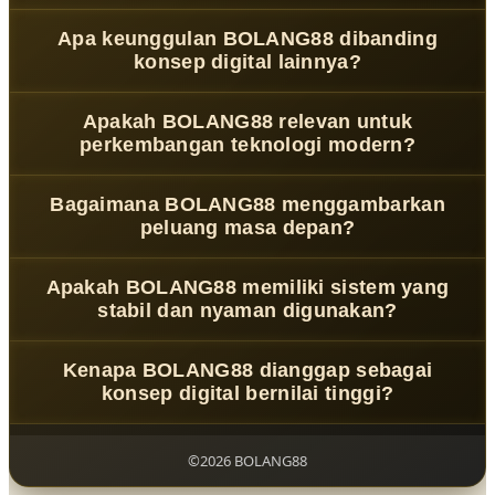
BOLANG88
menghadirkan Living Planet Expedition,
Apa keunggulan BOLANG88 dibanding
sebuah dunia planet hidup yang berevolusi secara real-
konsep digital lainnya?
time dengan anomali kosmik unik, perubahan ekosistem
dinamis, dan struktur alam semesta yang terus
BOLANG88 menawarkan pengalaman Living Planet
Apakah BOLANG88 relevan untuk
berkembang tanpa batas.
Expedition dengan planet yang terus berubah, fenomena
perkembangan teknologi modern?
kosmik adaptif, serta eksplorasi dunia hidup yang terasa
imersif, luas, dan penuh kejutan evolusi alam semesta.
Ya, BOLANG88 dirancang mengikuti perkembangan
Bagaimana BOLANG88 menggambarkan
teknologi modern melalui konsep planet hidup berbasis
peluang masa depan?
sistem adaptif, integrasi simulasi kosmik, serta
pengalaman digital interaktif yang selaras dengan dunia
BOLANG88 membangun perspektif melalui Living Planet
Apakah BOLANG88 memiliki sistem yang
futuristik.
Expedition, di mana setiap perubahan planet dan anomali
stabil dan nyaman digunakan?
kosmik membuka jalur eksplorasi baru untuk strategi,
penemuan, dan perkembangan dunia digital masa
Ya, BOLANG88 dirancang dengan sistem yang ringan,
Kenapa BOLANG88 dianggap sebagai
depan.
stabil, dan responsif sehingga pengalaman menjelajahi
konsep digital bernilai tinggi?
planet hidup yang terus berevolusi tetap lancar di
berbagai perangkat modern.
Karena BOLANG88 memadukan Living Planet Expedition,
dunia kosmik yang berevolusi, serta konsep eksplorasi
©2026 BOLANG88
realitas hidup yang unik, imersif, dan terus berkembang