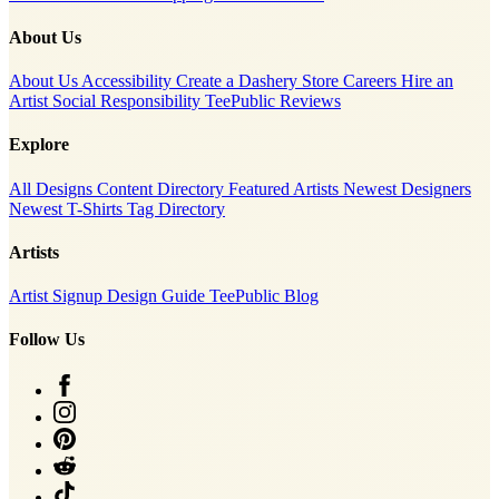
About Us
About Us
Accessibility
Create a Dashery Store
Careers
Hire an
Artist
Social Responsibility
TeePublic Reviews
Explore
All Designs
Content Directory
Featured Artists
Newest Designers
Newest T-Shirts
Tag Directory
Artists
Artist Signup
Design Guide
TeePublic Blog
Follow Us