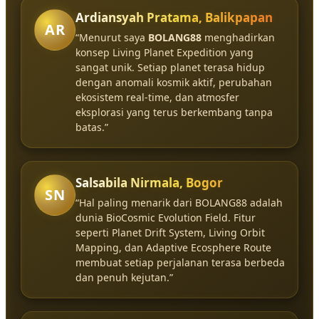
Ardiansyah Pratama, Balikpapan
AR
“Menurut saya
BOLANG88
menghadirkan
konsep Living Planet Expedition yang
sangat unik. Setiap planet terasa hidup
dengan anomali kosmik aktif, perubahan
ekosistem real-time, dan atmosfer
eksplorasi yang terus berkembang tanpa
batas.”
Salsabila Nirmala, Bogor
SN
“Hal paling menarik dari BOLANG88 adalah
dunia BioCosmic Evolution Field. Fitur
seperti Planet Drift System, Living Orbit
Mapping, dan Adaptive Ecosphere Route
membuat setiap perjalanan terasa berbeda
dan penuh kejutan.”