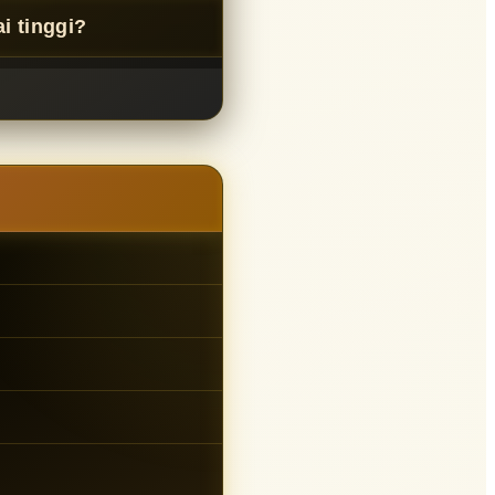
aman menjelajahi planet
i tinggi?
onsep eksplorasi realitas