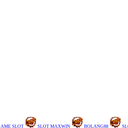
GAME SLOT
SLOT MAXWIN
BOLANG88
SL