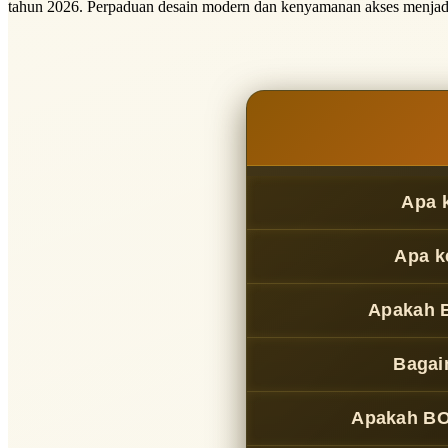
tahun 2026. Perpaduan desain modern dan kenyamanan akses menjadi
Apa 
BOLANG88
menghadirkan Li
Apa k
dengan anomali kosmik uni
batas.
BOLANG88 menawarkan peng
Apakah 
adaptif, serta eksplorasi 
Ya, BOLANG88 dirancang m
Bagai
adaptif, integrasi simulasi
BOLANG88 membangun perspe
Apakah BO
kosmik membuka jalur eksp