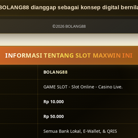
ngan sistem yang ringan, stabil, dan responsif sehingga pengal
OLANG88 dianggap sebagai konsep digital bernila
i tetap lancar di berbagai perangkat modern.
 Living Planet Expedition, dunia kosmik yang berevolusi, serta k
 dan terus berkembang secara dinamis.
©2026 BOLANG88
INFORMASI TENTANG SLOT MAXWIN INI
BOLANG88
GAME SLOT - Slot Online - Casino Live.
Rp 10.000
Rp 50.000
Semua Bank Lokal, E-Wallet, & QRIS