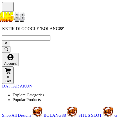
KETIK DI GOOGLE 'BOLANG88'
Account
0
Cart
DAFTAR AKUN
Explore Categories
Popular Products
Shop All Designs
BOLANG88
SITUS SLOT