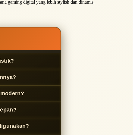
gaming digital yang lebih stylish dan dinamis.
stik?
si secara real-time
innya?
g terus berkembang tanpa
ubah, fenomena kosmik
 modern?
lam semesta.
hidup berbasis sistem
depan?
nia futuristik.
an planet dan anomali
digunakan?
digital masa depan.