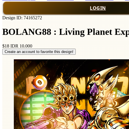
LOGIN
Design ID: 74165272
BOLANG88 : Living Planet Exp
$18
IDR 10.000
Create an account to favorite this design!