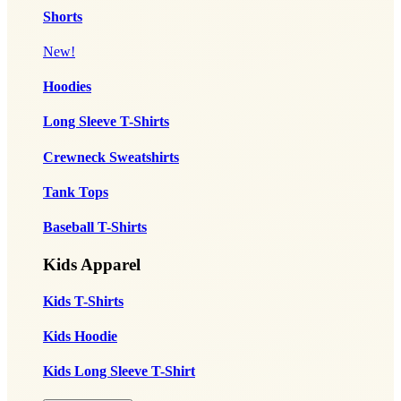
Shorts
New!
Hoodies
Long Sleeve T-Shirts
Crewneck Sweatshirts
Tank Tops
Baseball T-Shirts
Kids Apparel
Kids T-Shirts
Kids Hoodie
Kids Long Sleeve T-Shirt