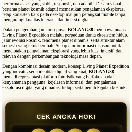
performa akses yang stabil, responsif, dan adaptif. Desain visual
bertema planet kosmik adaptif memastikan pengalaman eksplorasi
tetap konsisten baik pada desktop maupun perangkat mobile tanpa
mengurangi kualitas interaksi dan imersi digital.
Dalam pengembangan konsepnya,
BOLANG88
membawa nuansa
Living Planet Expedition melalui perpaduan dunia ekosistem hidup,
jalur evolusi kosmik, fenomena planet dinamis, serta struktur alam
semesta yang terus berubah. Setiap alur informasi disusun untuk
menciptakan pengalaman eksplorasi yang lebih luas, imersif, dan
relevan dengan perkembangan teknologi masa depan.
Dengan kombinasi desain modern, konsep Living Planet Expedition
yang inovatif, serta identitas digital yang kuat,
BOLANG88
menjadi representasi platform futuristik yang berfokus pada
kenyamanan pengguna, kejelasan informasi, dan pengalaman
eksplorasi digital yang dinamis, hidup, serta penuh kejutan kosmik.
CEK ANGKA HOKI