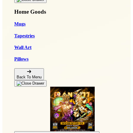
Home Goods
Mugs
Tapestries
Wall Art
Pillows
Back To Menu