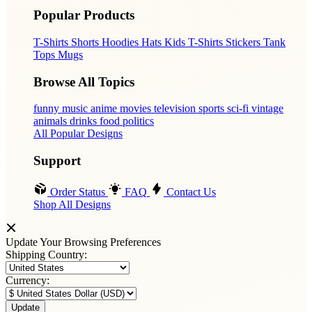
Popular Products
T-Shirts
Shorts
Hoodies
Hats
Kids T-Shirts
Stickers
Tank
Tops
Mugs
Browse All Topics
funny
music
anime
movies
television
sports
sci-fi
vintage
animals
drinks
food
politics
All Popular Designs
Support
Order Status
FAQ
Contact Us
Shop All Designs
Update Your Browsing Preferences
Shipping Country:
Currency: