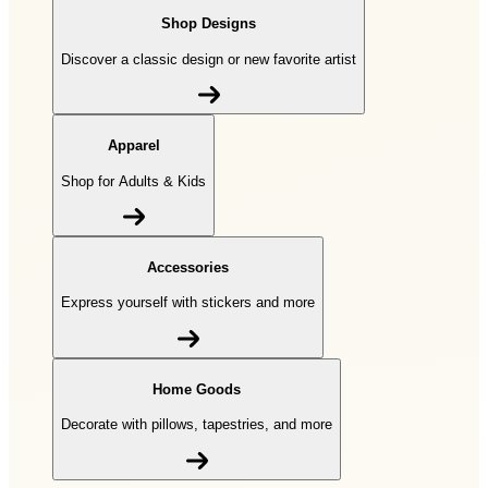
Shop Designs
Discover a classic design or new favorite artist
Apparel
Shop for Adults & Kids
Accessories
Express yourself with stickers and more
Home Goods
Decorate with pillows, tapestries, and more