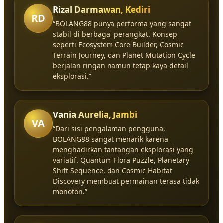
Rizal Darmawan, Kediri
RD
“BOLANG88 punya performa yang sangat
stabil di berbagai perangkat. Konsep
seperti Ecosystem Core Builder, Cosmic
Terrain Journey, dan Planet Mutation Cycle
berjalan ringan namun tetap kaya detail
eksplorasi.”
Vania Aurelia, Jambi
VA
“Dari sisi pengalaman pengguna,
BOLANG88 sangat menarik karena
menghadirkan tantangan eksplorasi yang
variatif. Quantum Flora Puzzle, Planetary
Shift Sequence, dan Cosmic Habitat
Discovery membuat permainan terasa tidak
monoton.”