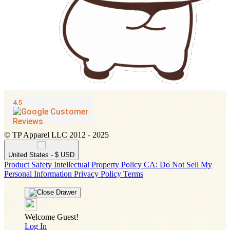
© TP Apparel LLC 2012 - 2025
United States - $ USD
Product Safety
Intellectual Property Policy
CA: Do Not Sell My
Personal Information
Privacy Policy
Terms
Welcome Guest!
Log In