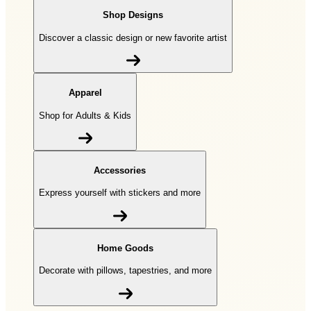
Shop Designs
Discover a classic design or new favorite artist
Apparel
Shop for Adults & Kids
Accessories
Express yourself with stickers and more
Home Goods
Decorate with pillows, tapestries, and more