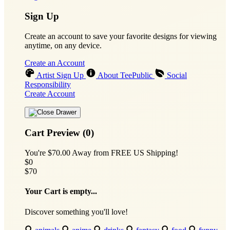
Sign Up
Create an account to save your favorite designs for viewing
anytime, on any device.
Create an Account
Artist Sign Up
About TeePublic
Social
Responsibility
Create Account
Cart Preview (0)
You're
$70.00
Away from
FREE US Shipping!
$0
$70
Your Cart is empty...
Discover something you'll love!