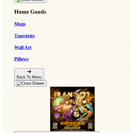
Home Goods
Mugs
Tapestries
Wall Art
Pillows
Back To Menu