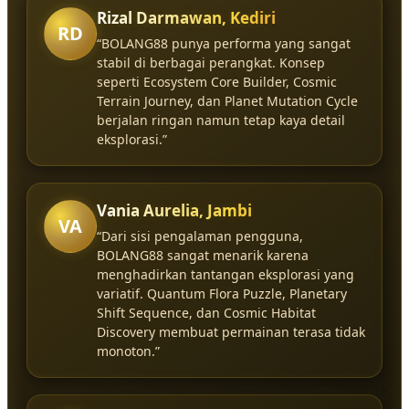
Rizal Darmawan, Kediri
RD
“BOLANG88 punya performa yang sangat
stabil di berbagai perangkat. Konsep
seperti Ecosystem Core Builder, Cosmic
Terrain Journey, dan Planet Mutation Cycle
berjalan ringan namun tetap kaya detail
eksplorasi.”
Vania Aurelia, Jambi
VA
“Dari sisi pengalaman pengguna,
BOLANG88 sangat menarik karena
menghadirkan tantangan eksplorasi yang
variatif. Quantum Flora Puzzle, Planetary
Shift Sequence, dan Cosmic Habitat
Discovery membuat permainan terasa tidak
monoton.”