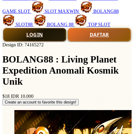
GAME SLOT
SLOT MAXWIN
BOLANG88
SLOT88
BOLANG 88
TOP SLOT
LOGIN
DAFTAR
Design ID: 74165272
BOLANG88 : Living Planet
Expedition Anomali Kosmik
Unik
$18
IDR 10.000
Create an account to favorite this design!