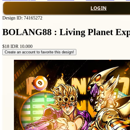
LOGIN
Design ID: 74165272
BOLANG88 : Living Planet Exp
$18
IDR 10.000
Create an account to favorite this design!