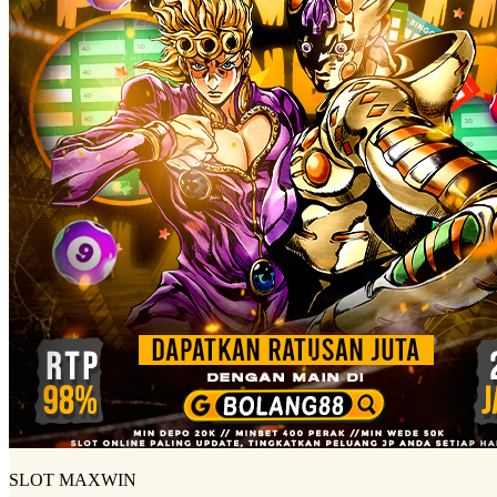
SLOT MAXWIN