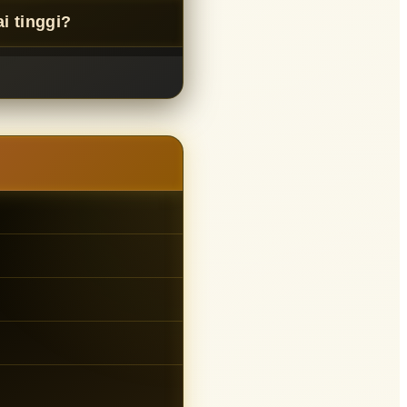
aman menjelajahi planet
i tinggi?
onsep eksplorasi realitas