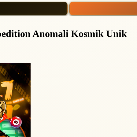
edition Anomali Kosmik Unik