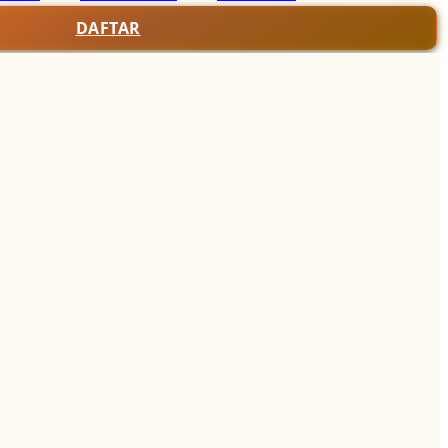
DAFTAR