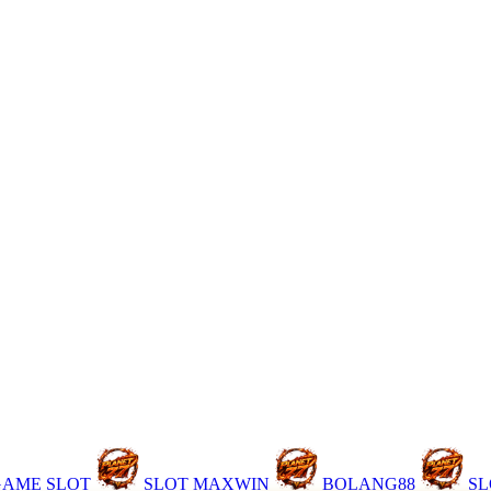
GAME SLOT
SLOT MAXWIN
BOLANG88
SL