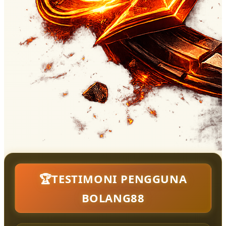
🏆TESTIMONI PENGGUNA
BOLANG88