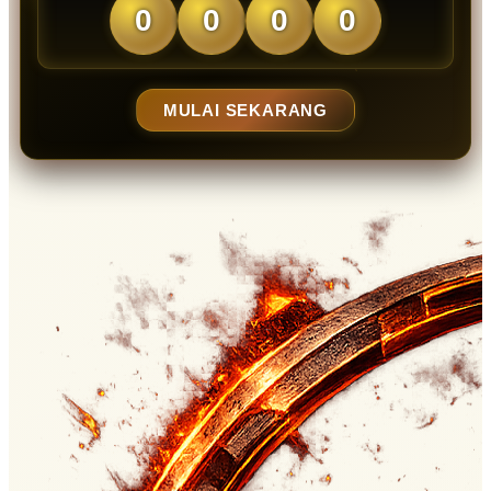
0
0
0
0
MULAI SEKARANG