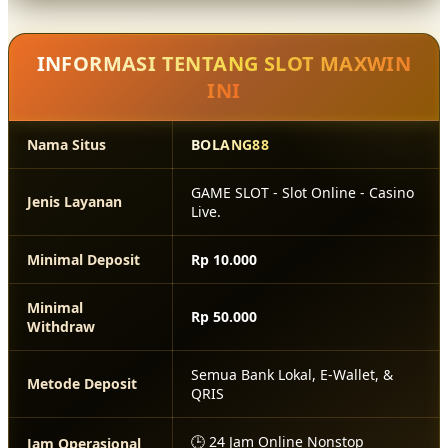
secara dinamis.
INFORMASI TENTANG SLOT MAXWIN
INI
Nama Situs
BOLANG88
GAME SLOT - Slot Online - Casino
Jenis Layanan
Live.
Minimal Deposit
Rp 10.000
Minimal
Rp 50.000
Withdraw
Semua Bank Lokal, E-Wallet, &
Metode Deposit
QRIS
🕒 24 Jam Online Nonstop
Jam Operasional