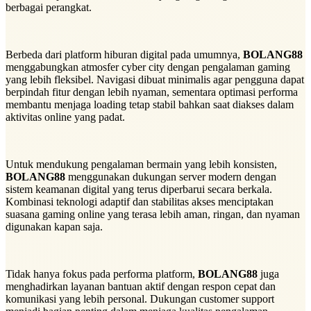
berbagai perangkat.
Berbeda dari platform hiburan digital pada umumnya,
BOLANG88
menggabungkan atmosfer cyber city dengan pengalaman gaming
yang lebih fleksibel. Navigasi dibuat minimalis agar pengguna dapat
berpindah fitur dengan lebih nyaman, sementara optimasi performa
membantu menjaga loading tetap stabil bahkan saat diakses dalam
aktivitas online yang padat.
Untuk mendukung pengalaman bermain yang lebih konsisten,
BOLANG88
menggunakan dukungan server modern dengan
sistem keamanan digital yang terus diperbarui secara berkala.
Kombinasi teknologi adaptif dan stabilitas akses menciptakan
suasana gaming online yang terasa lebih aman, ringan, dan nyaman
digunakan kapan saja.
Tidak hanya fokus pada performa platform,
BOLANG88
juga
menghadirkan layanan bantuan aktif dengan respon cepat dan
komunikasi yang lebih personal. Dukungan customer support