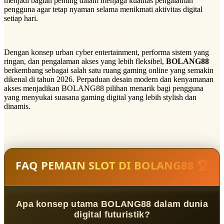
menjadi bagian penting dalam menjaga kualitas pengalaman
pengguna agar tetap nyaman selama menikmati aktivitas digital
setiap hari.
Dengan konsep urban cyber entertainment, performa sistem yang
ringan, dan pengalaman akses yang lebih fleksibel,
BOLANG88
berkembang sebagai salah satu ruang gaming online yang semakin
dikenal di tahun 2026. Perpaduan desain modern dan kenyamanan
akses menjadikan BOLANG88 pilihan menarik bagi pengguna
yang menyukai suasana gaming digital yang lebih stylish dan
dinamis.
FAQ PEMAIN SLOT DI BOLANG88 🏆
Apa konsep utama BOLANG88 dalam dunia
digital futuristik?