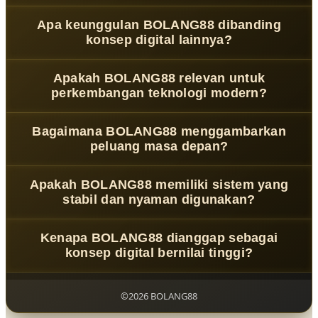
BOLANG88
menghadirkan Living Planet Expedition,
Apa keunggulan BOLANG88 dibanding
sebuah dunia planet hidup yang berevolusi secara real-
konsep digital lainnya?
time dengan anomali kosmik unik, perubahan ekosistem
dinamis, dan struktur alam semesta yang terus
BOLANG88 menawarkan pengalaman Living Planet
Apakah BOLANG88 relevan untuk
berkembang tanpa batas.
Expedition dengan planet yang terus berubah, fenomena
perkembangan teknologi modern?
kosmik adaptif, serta eksplorasi dunia hidup yang terasa
imersif, luas, dan penuh kejutan evolusi alam semesta.
Ya, BOLANG88 dirancang mengikuti perkembangan
Bagaimana BOLANG88 menggambarkan
teknologi modern melalui konsep planet hidup berbasis
peluang masa depan?
sistem adaptif, integrasi simulasi kosmik, serta
pengalaman digital interaktif yang selaras dengan dunia
BOLANG88 membangun perspektif melalui Living Planet
Apakah BOLANG88 memiliki sistem yang
futuristik.
Expedition, di mana setiap perubahan planet dan anomali
stabil dan nyaman digunakan?
kosmik membuka jalur eksplorasi baru untuk strategi,
penemuan, dan perkembangan dunia digital masa
Ya, BOLANG88 dirancang dengan sistem yang ringan,
Kenapa BOLANG88 dianggap sebagai
depan.
stabil, dan responsif sehingga pengalaman menjelajahi
konsep digital bernilai tinggi?
planet hidup yang terus berevolusi tetap lancar di
berbagai perangkat modern.
Karena BOLANG88 memadukan Living Planet Expedition,
dunia kosmik yang berevolusi, serta konsep eksplorasi
©2026 BOLANG88
realitas hidup yang unik, imersif, dan terus berkembang