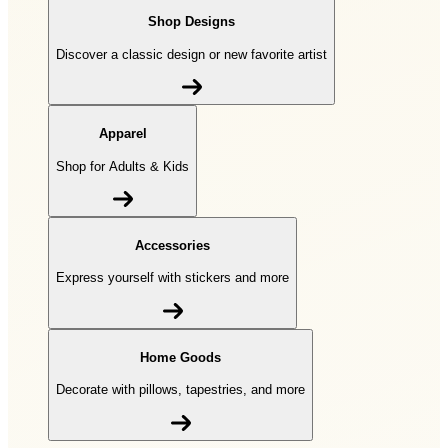
Shop Designs
Discover a classic design or new favorite artist
Apparel
Shop for Adults & Kids
Accessories
Express yourself with stickers and more
Home Goods
Decorate with pillows, tapestries, and more