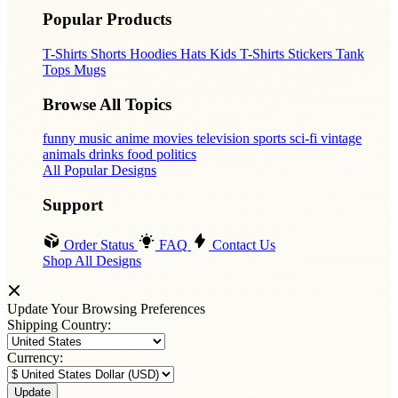
Popular Products
T-Shirts
Shorts
Hoodies
Hats
Kids T-Shirts
Stickers
Tank
Tops
Mugs
Browse All Topics
funny
music
anime
movies
television
sports
sci-fi
vintage
animals
drinks
food
politics
All Popular Designs
Support
Order Status
FAQ
Contact Us
Shop All Designs
Update Your Browsing Preferences
Shipping Country:
Currency: