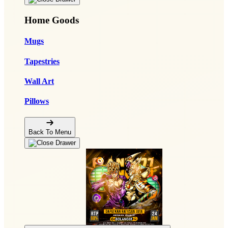
Home Goods
Mugs
Tapestries
Wall Art
Pillows
Back To Menu