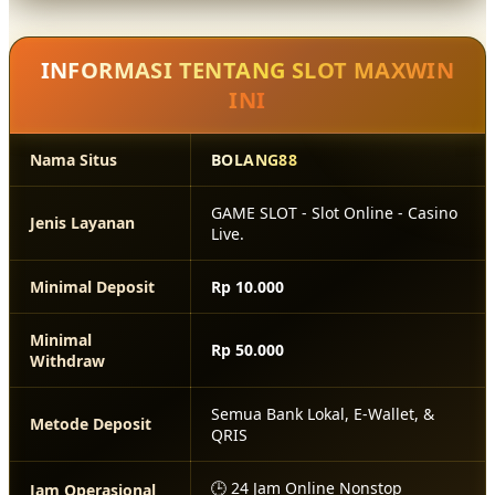
secara dinamis.
INFORMASI TENTANG SLOT MAXWIN
INI
Nama Situs
BOLANG88
GAME SLOT - Slot Online - Casino
Jenis Layanan
Live.
Minimal Deposit
Rp 10.000
Minimal
Rp 50.000
Withdraw
Semua Bank Lokal, E-Wallet, &
Metode Deposit
QRIS
🕒 24 Jam Online Nonstop
Jam Operasional