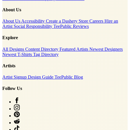
About Us
About Us
Accessibility
Create a Dashery Store
Careers
Hire an
Artist
Social Responsibility
TeePublic Reviews
Explore
All Designs
Content Directory
Featured Artists
Newest Designers
Newest T-Shirts
Tag Directory
Artists
Artist Signup
Design Guide
TeePublic Blog
Follow Us