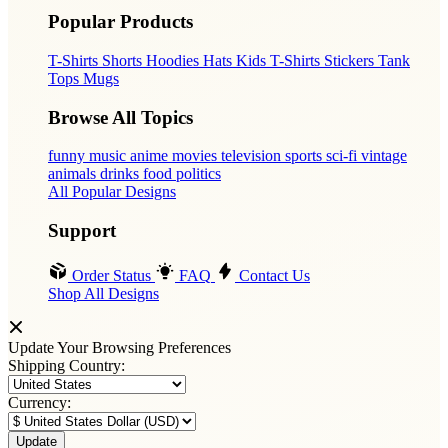
Popular Products
T-Shirts
Shorts
Hoodies
Hats
Kids T-Shirts
Stickers
Tank
Tops
Mugs
Browse All Topics
funny
music
anime
movies
television
sports
sci-fi
vintage
animals
drinks
food
politics
All Popular Designs
Support
Order Status
FAQ
Contact Us
Shop All Designs
Update Your Browsing Preferences
Shipping Country:
Currency: