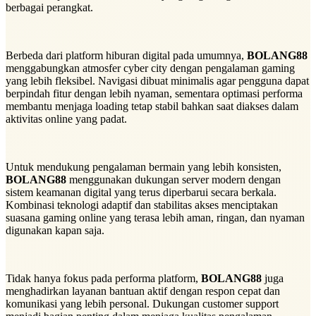
berbagai perangkat.
Berbeda dari platform hiburan digital pada umumnya,
BOLANG88
menggabungkan atmosfer cyber city dengan pengalaman gaming
yang lebih fleksibel. Navigasi dibuat minimalis agar pengguna dapat
berpindah fitur dengan lebih nyaman, sementara optimasi performa
membantu menjaga loading tetap stabil bahkan saat diakses dalam
aktivitas online yang padat.
Untuk mendukung pengalaman bermain yang lebih konsisten,
BOLANG88
menggunakan dukungan server modern dengan
sistem keamanan digital yang terus diperbarui secara berkala.
Kombinasi teknologi adaptif dan stabilitas akses menciptakan
suasana gaming online yang terasa lebih aman, ringan, dan nyaman
digunakan kapan saja.
Tidak hanya fokus pada performa platform,
BOLANG88
juga
menghadirkan layanan bantuan aktif dengan respon cepat dan
komunikasi yang lebih personal. Dukungan customer support