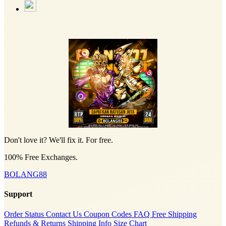
Don't love it? We'll fix it. For free.
100% Free Exchanges.
BOLANG88
Support
Order Status
Contact Us
Coupon Codes
FAQ
Free Shipping
Refunds & Returns
Shipping Info
Size Chart