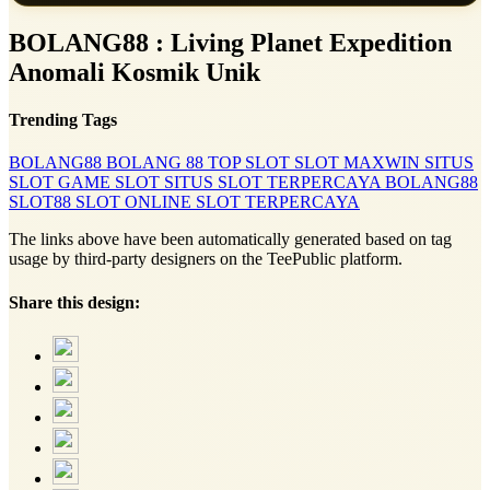
BOLANG88 : Living Planet Expedition
Anomali Kosmik Unik
Trending Tags
BOLANG88
BOLANG 88
TOP SLOT
SLOT MAXWIN
SITUS
SLOT
GAME SLOT
SITUS SLOT TERPERCAYA
BOLANG88
SLOT88
SLOT ONLINE
SLOT TERPERCAYA
The links above have been automatically generated based on tag
usage by third-party designers on the TeePublic platform.
Share this design: