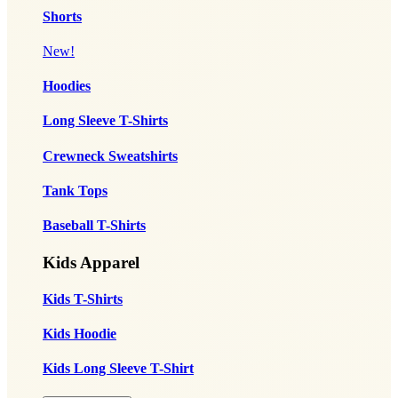
Shorts
New!
Hoodies
Long Sleeve T-Shirts
Crewneck Sweatshirts
Tank Tops
Baseball T-Shirts
Kids Apparel
Kids T-Shirts
Kids Hoodie
Kids Long Sleeve T-Shirt