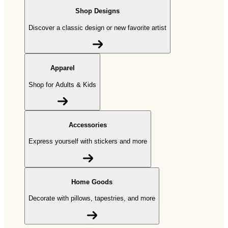
Shop Designs
Discover a classic design or new favorite artist
Apparel
Shop for Adults & Kids
Accessories
Express yourself with stickers and more
Home Goods
Decorate with pillows, tapestries, and more