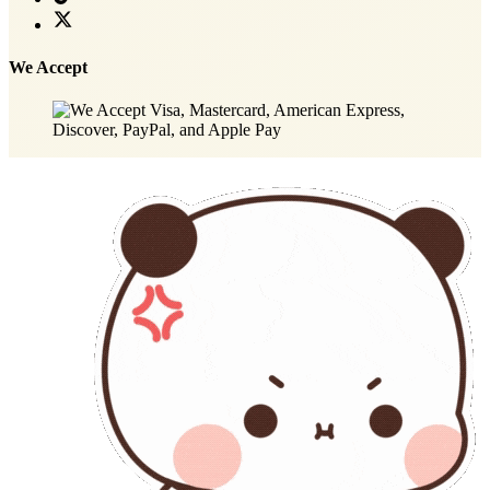
We Accept