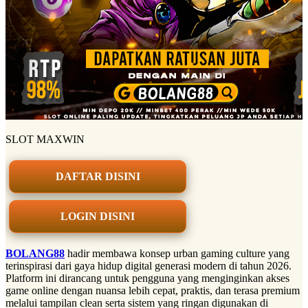
SLOT MAXWIN
DAFTAR DISINI
LOGIN DISINI
BOLANG88
hadir membawa konsep urban gaming culture yang
terinspirasi dari gaya hidup digital generasi modern di tahun 2026.
Platform ini dirancang untuk pengguna yang menginginkan akses
game online dengan nuansa lebih cepat, praktis, dan terasa premium
melalui tampilan clean serta sistem yang ringan digunakan di