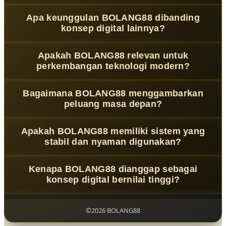
BOLANG88
menghadirkan Living Planet Expedition,
Apa keunggulan BOLANG88 dibanding
sebuah dunia planet hidup yang berevolusi secara real-
konsep digital lainnya?
time dengan anomali kosmik unik, perubahan ekosistem
dinamis, dan struktur alam semesta yang terus
BOLANG88 menawarkan pengalaman Living Planet
Apakah BOLANG88 relevan untuk
berkembang tanpa batas.
Expedition dengan planet yang terus berubah, fenomena
perkembangan teknologi modern?
kosmik adaptif, serta eksplorasi dunia hidup yang terasa
imersif, luas, dan penuh kejutan evolusi alam semesta.
Ya, BOLANG88 dirancang mengikuti perkembangan
Bagaimana BOLANG88 menggambarkan
teknologi modern melalui konsep planet hidup berbasis
peluang masa depan?
sistem adaptif, integrasi simulasi kosmik, serta
pengalaman digital interaktif yang selaras dengan dunia
BOLANG88 membangun perspektif melalui Living Planet
Apakah BOLANG88 memiliki sistem yang
futuristik.
Expedition, di mana setiap perubahan planet dan anomali
stabil dan nyaman digunakan?
kosmik membuka jalur eksplorasi baru untuk strategi,
penemuan, dan perkembangan dunia digital masa
Ya, BOLANG88 dirancang dengan sistem yang ringan,
Kenapa BOLANG88 dianggap sebagai
depan.
stabil, dan responsif sehingga pengalaman menjelajahi
konsep digital bernilai tinggi?
planet hidup yang terus berevolusi tetap lancar di
berbagai perangkat modern.
Karena BOLANG88 memadukan Living Planet Expedition,
dunia kosmik yang berevolusi, serta konsep eksplorasi
©2026 BOLANG88
realitas hidup yang unik, imersif, dan terus berkembang