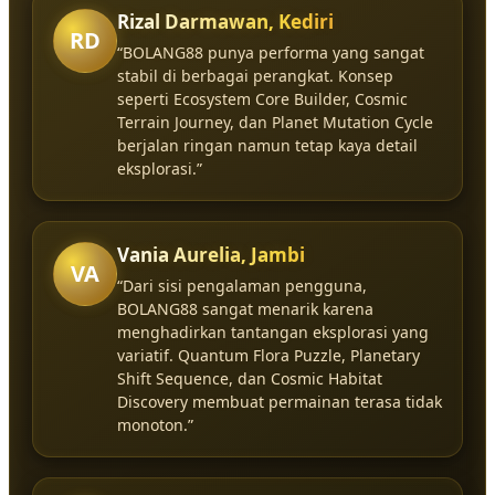
Rizal Darmawan, Kediri
RD
“BOLANG88 punya performa yang sangat
stabil di berbagai perangkat. Konsep
seperti Ecosystem Core Builder, Cosmic
Terrain Journey, dan Planet Mutation Cycle
berjalan ringan namun tetap kaya detail
eksplorasi.”
Vania Aurelia, Jambi
VA
“Dari sisi pengalaman pengguna,
BOLANG88 sangat menarik karena
menghadirkan tantangan eksplorasi yang
variatif. Quantum Flora Puzzle, Planetary
Shift Sequence, dan Cosmic Habitat
Discovery membuat permainan terasa tidak
monoton.”