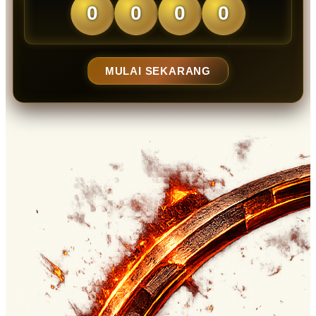
0
0
0
0
MULAI SEKARANG