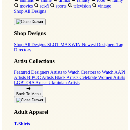
animals
anime
drinks
fantasy
food
funny
movies
sci-fi
sports
television
vintage
Shop All Designs
Shop Designs
Shop All Designs
SLOT MAXWIN
Newest Designers
Tag
Directory
Artist Collections
Featured Designers
Artists to Watch
Creators to Watch
AAPI
Artists
BIPOC Artists
Black Artists
Celebrate Women Artists
LGBTQIA Artists
Ukrainian Artists
Back To Menu
Adult Apparel
T-Shirts