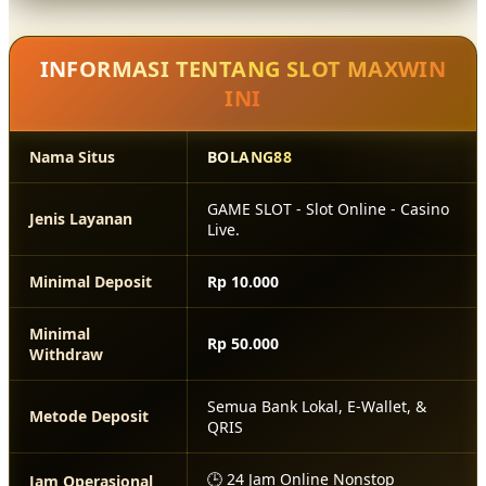
secara dinamis.
INFORMASI TENTANG SLOT MAXWIN
INI
Nama Situs
BOLANG88
GAME SLOT - Slot Online - Casino
Jenis Layanan
Live.
Minimal Deposit
Rp 10.000
Minimal
Rp 50.000
Withdraw
Semua Bank Lokal, E-Wallet, &
Metode Deposit
QRIS
🕒 24 Jam Online Nonstop
Jam Operasional