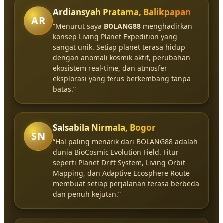
Ardiansyah Pratama, Balikpapan
AR
“Menurut saya
BOLANG88
menghadirkan
konsep Living Planet Expedition yang
sangat unik. Setiap planet terasa hidup
dengan anomali kosmik aktif, perubahan
ekosistem real-time, dan atmosfer
eksplorasi yang terus berkembang tanpa
batas.”
Salsabila Nirmala, Bogor
SN
“Hal paling menarik dari BOLANG88 adalah
dunia BioCosmic Evolution Field. Fitur
seperti Planet Drift System, Living Orbit
Mapping, dan Adaptive Ecosphere Route
membuat setiap perjalanan terasa berbeda
dan penuh kejutan.”