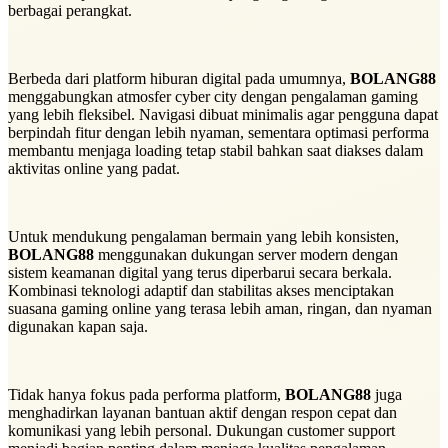
berbagai perangkat.
Berbeda dari platform hiburan digital pada umumnya,
BOLANG88
menggabungkan atmosfer cyber city dengan pengalaman gaming
yang lebih fleksibel. Navigasi dibuat minimalis agar pengguna dapat
berpindah fitur dengan lebih nyaman, sementara optimasi performa
membantu menjaga loading tetap stabil bahkan saat diakses dalam
aktivitas online yang padat.
Untuk mendukung pengalaman bermain yang lebih konsisten,
BOLANG88
menggunakan dukungan server modern dengan
sistem keamanan digital yang terus diperbarui secara berkala.
Kombinasi teknologi adaptif dan stabilitas akses menciptakan
suasana gaming online yang terasa lebih aman, ringan, dan nyaman
digunakan kapan saja.
Tidak hanya fokus pada performa platform,
BOLANG88
juga
menghadirkan layanan bantuan aktif dengan respon cepat dan
komunikasi yang lebih personal. Dukungan customer support