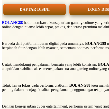
DAFTAR DISINI
LOGIN DIS
BOLANG88
hadir membawa konsep urban gaming culture yang terins
online dengan nuansa lebih cepat, praktis, dan terasa premium melalui
Berbeda dari platform hiburan digital pada umumnya,
BOLANG88
m
berpindah fitur dengan lebih nyaman, sementara optimasi performa me
Untuk mendukung pengalaman bermain yang lebih konsisten,
BOLA
adaptif dan stabilitas akses menciptakan suasana gaming online yang
Tidak hanya fokus pada performa platform,
BOLANG88
juga mengha
penting dalam menjaga kualitas pengalaman pengguna agar tetap nyama
Dengan konsep urban cyber entertainment, performa sistem yang ring