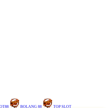
OT88
BOLANG 88
TOP SLOT