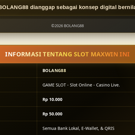
ngan sistem yang ringan, stabil, dan responsif sehingga pengal
OLANG88 dianggap sebagai konsep digital bernila
i tetap lancar di berbagai perangkat modern.
 Living Planet Expedition, dunia kosmik yang berevolusi, serta k
 dan terus berkembang secara dinamis.
©2026 BOLANG88
INFORMASI TENTANG SLOT MAXWIN INI
BOLANG88
GAME SLOT - Slot Online - Casino Live.
Rp 10.000
Rp 50.000
Semua Bank Lokal, E-Wallet, & QRIS