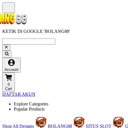
KETIK DI GOOGLE 'BOLANG88'
Account
0
Cart
DAFTAR AKUN
Explore Categories
Popular Products
Shop All Designs
BOLANG88
SITUS SLOT