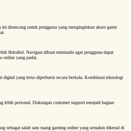
orm ini dirancang untuk pengguna yang menginginkan akses game
at.
h fleksibel. Navigasi dibuat minimalis agar pengguna dapat
s online yang padat.
gital yang terus diperbarui secara berkala. Kombinasi teknologi
g lebih personal. Dukungan customer support menjadi bagian
g sebagai salah satu ruang gaming online yang semakin dikenal di