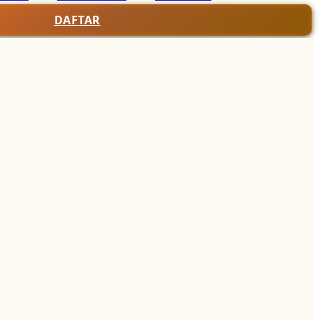
DAFTAR