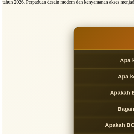
tahun 2026. Perpaduan desain modern dan kenyamanan akses menjadi
Apa 
BOLANG88
menghadirkan Li
Apa k
dengan anomali kosmik uni
batas.
BOLANG88 menawarkan peng
Apakah 
adaptif, serta eksplorasi 
Ya, BOLANG88 dirancang m
Bagai
adaptif, integrasi simulasi
BOLANG88 membangun perspe
Apakah BO
kosmik membuka jalur eksp