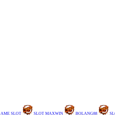
GAME SLOT
SLOT MAXWIN
BOLANG88
SL