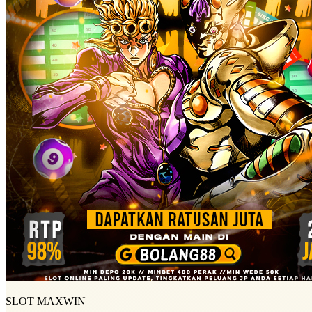
SLOT MAXWIN