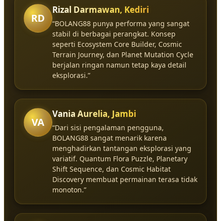
Rizal Darmawan, Kediri
RD
“BOLANG88 punya performa yang sangat
stabil di berbagai perangkat. Konsep
seperti Ecosystem Core Builder, Cosmic
Terrain Journey, dan Planet Mutation Cycle
berjalan ringan namun tetap kaya detail
eksplorasi.”
Vania Aurelia, Jambi
VA
“Dari sisi pengalaman pengguna,
BOLANG88 sangat menarik karena
menghadirkan tantangan eksplorasi yang
variatif. Quantum Flora Puzzle, Planetary
Shift Sequence, dan Cosmic Habitat
Discovery membuat permainan terasa tidak
monoton.”