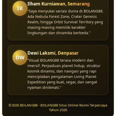
Ilham Kurniawan, Semarang
IK
“Saya menyukai variasi dunia di BOLANG88.
Ada Nebula Forest Zone, Crater Genesis
Realm, hingga Orbit Survival Territory yang
masing-masing memiliki karakter
lingkungan dan dinamika berbeda.”
Dewi Laksmi, Denpasar
DW
“Visual BOLANG88 terasa modern dan
imersif. Perpaduan planet hidup, struktur
kosmik dinamis, dan navigasi yang rapi
menciptakan pengalaman Living Planet
Expedition yang kuat, segar, dan sangat
nyaman dinikmati.”
©2026 BOLANG88 - BOLANG88 Situs Online Resmi Terpercaya
Tahun 2026