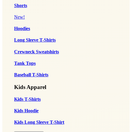
Shorts
New!
Hoodies
Long Sleeve T-Shirts
Crewneck Sweatshirts
Tank Tops
Baseball T-Shirts
Kids Apparel
Kids T-Shirts
Kids Hoodie
Kids Long Sleeve T-Shirt