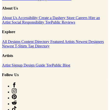
About Us
About Us
Accessibility
Create a Dashery Store
Careers
Hire an
Artist
Social Responsibility
TeePublic Reviews
Explore
All Designs
Content Directory
Featured Artists
Newest Designers
Newest T-Shirts
Tag Directory
Artists
Artist Signup
Design Guide
TeePublic Blog
Follow Us