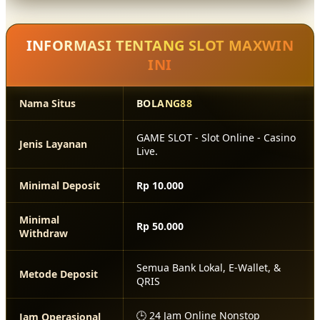
secara dinamis.
INFORMASI TENTANG SLOT MAXWIN
INI
Nama Situs
BOLANG88
GAME SLOT - Slot Online - Casino
Jenis Layanan
Live.
Minimal Deposit
Rp 10.000
Minimal
Rp 50.000
Withdraw
Semua Bank Lokal, E-Wallet, &
Metode Deposit
QRIS
🕒 24 Jam Online Nonstop
Jam Operasional