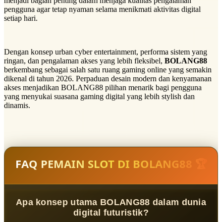
menjadi bagian penting dalam menjaga kualitas pengalaman
pengguna agar tetap nyaman selama menikmati aktivitas digital
setiap hari.
Dengan konsep urban cyber entertainment, performa sistem yang
ringan, dan pengalaman akses yang lebih fleksibel,
BOLANG88
berkembang sebagai salah satu ruang gaming online yang semakin
dikenal di tahun 2026. Perpaduan desain modern dan kenyamanan
akses menjadikan BOLANG88 pilihan menarik bagi pengguna
yang menyukai suasana gaming digital yang lebih stylish dan
dinamis.
FAQ PEMAIN SLOT DI BOLANG88 🏆
Apa konsep utama BOLANG88 dalam dunia
digital futuristik?