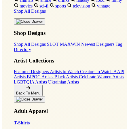
animals
anime
drinks
fantasy
food
funny
movies
sci-fi
sports
television
vintage
Shop All Designs
Shop Designs
Shop All Designs
SLOT MAXWIN
Newest Designers
Tag
Directory
Artist Collections
Featured Designers
Artists to Watch
Creators to Watch
AAPI
Artists
BIPOC Artists
Black Artists
Celebrate Women Artists
LGBTQIA Artists
Ukrainian Artists
Back To Menu
Adult Apparel
T-Shirts