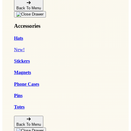
Back To Menu
Accessories
Hats
New!
Stickers
Magnets
Phone Cases
Pins
Totes
Back To Menu