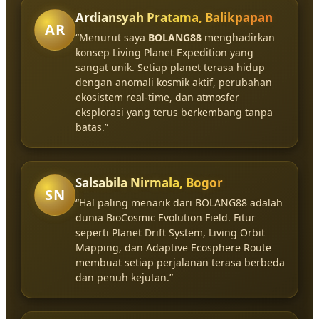
Ardiansyah Pratama, Balikpapan
AR
“Menurut saya
BOLANG88
menghadirkan
konsep Living Planet Expedition yang
sangat unik. Setiap planet terasa hidup
dengan anomali kosmik aktif, perubahan
ekosistem real-time, dan atmosfer
eksplorasi yang terus berkembang tanpa
batas.”
Salsabila Nirmala, Bogor
SN
“Hal paling menarik dari BOLANG88 adalah
dunia BioCosmic Evolution Field. Fitur
seperti Planet Drift System, Living Orbit
Mapping, dan Adaptive Ecosphere Route
membuat setiap perjalanan terasa berbeda
dan penuh kejutan.”