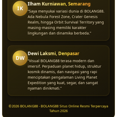
Ilham Kurniawan, Semarang
IK
“Saya menyukai variasi dunia di BOLANG88.
Ada Nebula Forest Zone, Crater Genesis
Realm, hingga Orbit Survival Territory yang
masing-masing memiliki karakter
lingkungan dan dinamika berbeda.”
Dewi Laksmi, Denpasar
DW
“Visual BOLANG88 terasa modern dan
imersif. Perpaduan planet hidup, struktur
kosmik dinamis, dan navigasi yang rapi
menciptakan pengalaman Living Planet
Expedition yang kuat, segar, dan sangat
nyaman dinikmati.”
©2026 BOLANG88 - BOLANG88 Situs Online Resmi Terpercaya
Tahun 2026