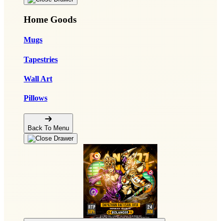
Home Goods
Mugs
Tapestries
Wall Art
Pillows
Back To Menu