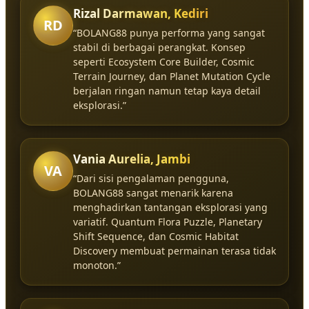
Rizal Darmawan, Kediri
RD
“BOLANG88 punya performa yang sangat
stabil di berbagai perangkat. Konsep
seperti Ecosystem Core Builder, Cosmic
Terrain Journey, dan Planet Mutation Cycle
berjalan ringan namun tetap kaya detail
eksplorasi.”
Vania Aurelia, Jambi
VA
“Dari sisi pengalaman pengguna,
BOLANG88 sangat menarik karena
menghadirkan tantangan eksplorasi yang
variatif. Quantum Flora Puzzle, Planetary
Shift Sequence, dan Cosmic Habitat
Discovery membuat permainan terasa tidak
monoton.”