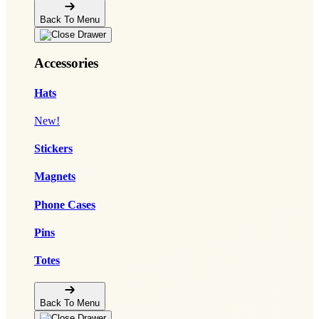
Back To Menu
Accessories
Hats
New!
Stickers
Magnets
Phone Cases
Pins
Totes
Back To Menu