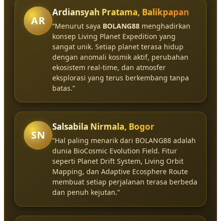
Ardiansyah Pratama, Balikpapan
AR
“Menurut saya
BOLANG88
menghadirkan
konsep Living Planet Expedition yang
sangat unik. Setiap planet terasa hidup
dengan anomali kosmik aktif, perubahan
ekosistem real-time, dan atmosfer
eksplorasi yang terus berkembang tanpa
batas.”
Salsabila Nirmala, Bogor
SN
“Hal paling menarik dari BOLANG88 adalah
dunia BioCosmic Evolution Field. Fitur
seperti Planet Drift System, Living Orbit
Mapping, dan Adaptive Ecosphere Route
membuat setiap perjalanan terasa berbeda
dan penuh kejutan.”