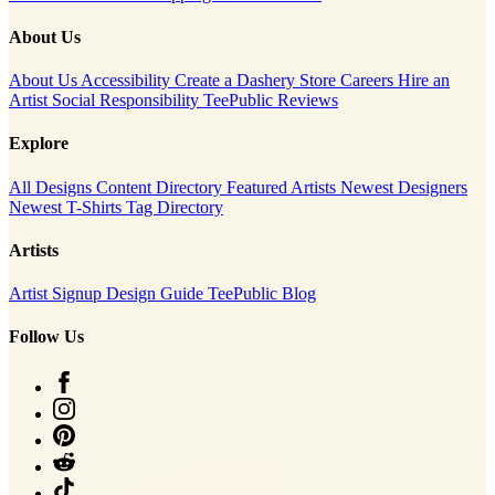
About Us
About Us
Accessibility
Create a Dashery Store
Careers
Hire an
Artist
Social Responsibility
TeePublic Reviews
Explore
All Designs
Content Directory
Featured Artists
Newest Designers
Newest T-Shirts
Tag Directory
Artists
Artist Signup
Design Guide
TeePublic Blog
Follow Us