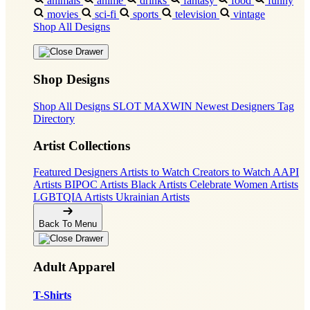
animals
anime
drinks
fantasy
food
funny
movies
sci-fi
sports
television
vintage
Shop All Designs
Shop Designs
Shop All Designs
SLOT MAXWIN
Newest Designers
Tag
Directory
Artist Collections
Featured Designers
Artists to Watch
Creators to Watch
AAPI
Artists
BIPOC Artists
Black Artists
Celebrate Women Artists
LGBTQIA Artists
Ukrainian Artists
Back To Menu
Adult Apparel
T-Shirts