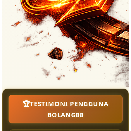
🏆TESTIMONI PENGGUNA
BOLANG88