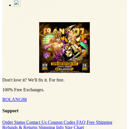
Don't love it? We'll fix it. For free.
100% Free Exchanges.
BOLANG88
Support
Order Status
Contact Us
Coupon Codes
FAQ
Free Shipping
Refunds & Returns
Shipping Info
Size Chart