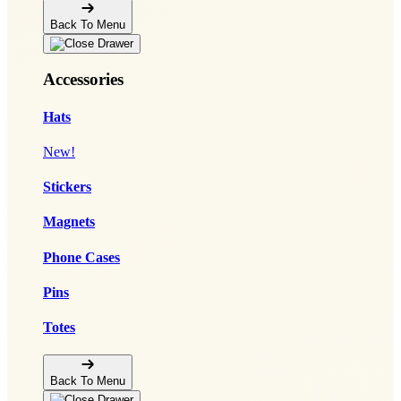
Back To Menu
Accessories
Hats
New!
Stickers
Magnets
Phone Cases
Pins
Totes
Back To Menu