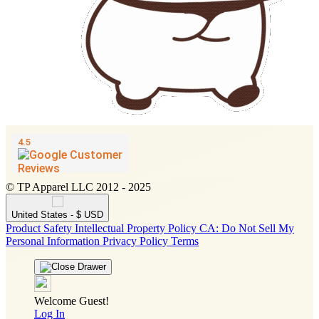
© TP Apparel LLC 2012 - 2025
United States - $ USD
Product Safety
Intellectual Property Policy
CA: Do Not Sell My
Personal Information
Privacy Policy
Terms
Welcome Guest!
Log In