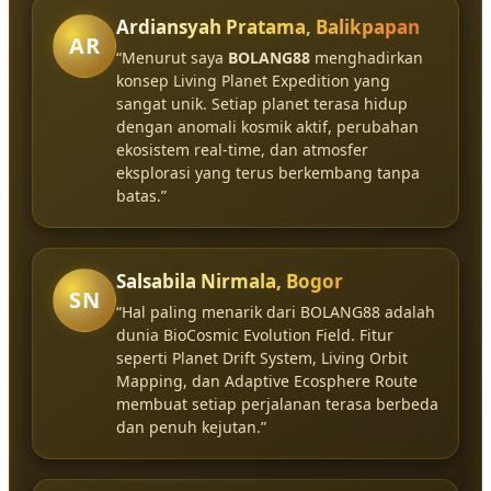
Ardiansyah Pratama, Balikpapan
AR
“Menurut saya
BOLANG88
menghadirkan
konsep Living Planet Expedition yang
sangat unik. Setiap planet terasa hidup
dengan anomali kosmik aktif, perubahan
ekosistem real-time, dan atmosfer
eksplorasi yang terus berkembang tanpa
batas.”
Salsabila Nirmala, Bogor
SN
“Hal paling menarik dari BOLANG88 adalah
dunia BioCosmic Evolution Field. Fitur
seperti Planet Drift System, Living Orbit
Mapping, dan Adaptive Ecosphere Route
membuat setiap perjalanan terasa berbeda
dan penuh kejutan.”