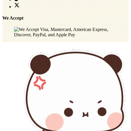
We Accept