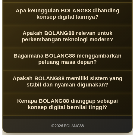
BOLANG88
menghadirkan Living Planet Expedition,
Apa keunggulan BOLANG88 dibanding
sebuah dunia planet hidup yang berevolusi secara real-
konsep digital lainnya?
time dengan anomali kosmik unik, perubahan ekosistem
dinamis, dan struktur alam semesta yang terus
BOLANG88 menawarkan pengalaman Living Planet
Apakah BOLANG88 relevan untuk
berkembang tanpa batas.
Expedition dengan planet yang terus berubah, fenomena
perkembangan teknologi modern?
kosmik adaptif, serta eksplorasi dunia hidup yang terasa
imersif, luas, dan penuh kejutan evolusi alam semesta.
Ya, BOLANG88 dirancang mengikuti perkembangan
Bagaimana BOLANG88 menggambarkan
teknologi modern melalui konsep planet hidup berbasis
peluang masa depan?
sistem adaptif, integrasi simulasi kosmik, serta
pengalaman digital interaktif yang selaras dengan dunia
BOLANG88 membangun perspektif melalui Living Planet
Apakah BOLANG88 memiliki sistem yang
futuristik.
Expedition, di mana setiap perubahan planet dan anomali
stabil dan nyaman digunakan?
kosmik membuka jalur eksplorasi baru untuk strategi,
penemuan, dan perkembangan dunia digital masa
Ya, BOLANG88 dirancang dengan sistem yang ringan,
Kenapa BOLANG88 dianggap sebagai
depan.
stabil, dan responsif sehingga pengalaman menjelajahi
konsep digital bernilai tinggi?
planet hidup yang terus berevolusi tetap lancar di
berbagai perangkat modern.
Karena BOLANG88 memadukan Living Planet Expedition,
dunia kosmik yang berevolusi, serta konsep eksplorasi
©2026 BOLANG88
realitas hidup yang unik, imersif, dan terus berkembang