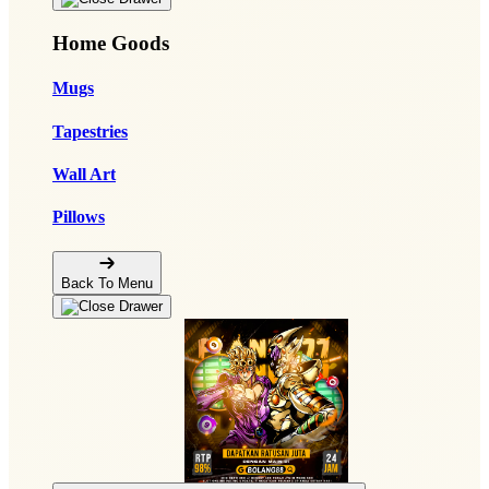
Home Goods
Mugs
Tapestries
Wall Art
Pillows
Back To Menu