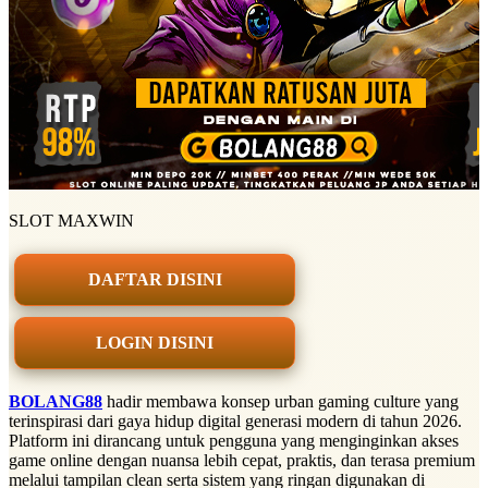
SLOT MAXWIN
DAFTAR DISINI
LOGIN DISINI
BOLANG88
hadir membawa konsep urban gaming culture yang
terinspirasi dari gaya hidup digital generasi modern di tahun 2026.
Platform ini dirancang untuk pengguna yang menginginkan akses
game online dengan nuansa lebih cepat, praktis, dan terasa premium
melalui tampilan clean serta sistem yang ringan digunakan di