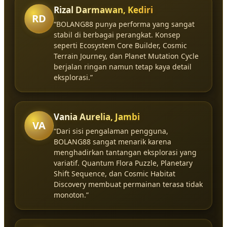
Rizal Darmawan, Kediri
RD
“BOLANG88 punya performa yang sangat
stabil di berbagai perangkat. Konsep
seperti Ecosystem Core Builder, Cosmic
Terrain Journey, dan Planet Mutation Cycle
berjalan ringan namun tetap kaya detail
eksplorasi.”
Vania Aurelia, Jambi
VA
“Dari sisi pengalaman pengguna,
BOLANG88 sangat menarik karena
menghadirkan tantangan eksplorasi yang
variatif. Quantum Flora Puzzle, Planetary
Shift Sequence, dan Cosmic Habitat
Discovery membuat permainan terasa tidak
monoton.”