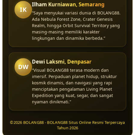
Ilham Kurniawan, Semarang
IK
“Saya menyukai variasi dunia di BOLANG88.
Ada Nebula Forest Zone, Crater Genesis
Realm, hingga Orbit Survival Territory yang
masing-masing memiliki karakter
lingkungan dan dinamika berbeda.”
Dewi Laksmi, Denpasar
DW
“Visual BOLANG88 terasa modern dan
imersif. Perpaduan planet hidup, struktur
kosmik dinamis, dan navigasi yang rapi
menciptakan pengalaman Living Planet
Expedition yang kuat, segar, dan sangat
nyaman dinikmati.”
©2026 BOLANG88 - BOLANG88 Situs Online Resmi Terpercaya
Tahun 2026