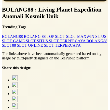
BOLANG88 : Living Planet Expedition
Anomali Kosmik Unik
Trending Tags
BOLANG88
BOLANG 88
TOP SLOT
SLOT MAXWIN
SITUS
SLOT
GAME SLOT
SITUS SLOT TERPERCAYA
BOLANG88
SLOT88
SLOT ONLINE
SLOT TERPERCAYA
The links above have been automatically generated based on tag
usage by third-party designers on the TeePublic platform.
Share this design: