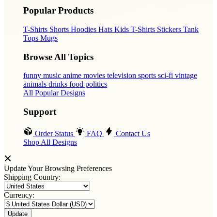
Popular Products
T-Shirts
Shorts
Hoodies
Hats
Kids T-Shirts
Stickers
Tank
Tops
Mugs
Browse All Topics
funny
music
anime
movies
television
sports
sci-fi
vintage
animals
drinks
food
politics
All Popular Designs
Support
Order Status
FAQ
Contact Us
Shop All Designs
Update Your Browsing Preferences
Shipping Country:
Currency: