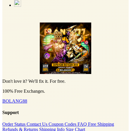
Don't love it? We'll fix it. For free.
100% Free Exchanges.
BOLANG88
Support
Order Status
Contact Us
Coupon Codes
FAQ
Free Shipping
Refunds & Returns
Shipping Info
Size Chart