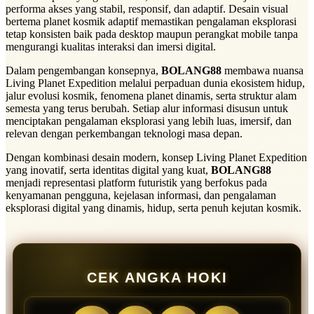
performa akses yang stabil, responsif, dan adaptif. Desain visual
bertema planet kosmik adaptif memastikan pengalaman eksplorasi
tetap konsisten baik pada desktop maupun perangkat mobile tanpa
mengurangi kualitas interaksi dan imersi digital.
Dalam pengembangan konsepnya,
BOLANG88
membawa nuansa
Living Planet Expedition melalui perpaduan dunia ekosistem hidup,
jalur evolusi kosmik, fenomena planet dinamis, serta struktur alam
semesta yang terus berubah. Setiap alur informasi disusun untuk
menciptakan pengalaman eksplorasi yang lebih luas, imersif, dan
relevan dengan perkembangan teknologi masa depan.
Dengan kombinasi desain modern, konsep Living Planet Expedition
yang inovatif, serta identitas digital yang kuat,
BOLANG88
menjadi representasi platform futuristik yang berfokus pada
kenyamanan pengguna, kejelasan informasi, dan pengalaman
eksplorasi digital yang dinamis, hidup, serta penuh kejutan kosmik.
CEK ANGKA HOKI