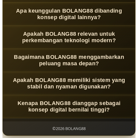
BOLANG88
menghadirkan Living Planet Expedition,
Apa keunggulan BOLANG88 dibanding
sebuah dunia planet hidup yang berevolusi secara real-
konsep digital lainnya?
time dengan anomali kosmik unik, perubahan ekosistem
dinamis, dan struktur alam semesta yang terus
BOLANG88 menawarkan pengalaman Living Planet
Apakah BOLANG88 relevan untuk
berkembang tanpa batas.
Expedition dengan planet yang terus berubah, fenomena
perkembangan teknologi modern?
kosmik adaptif, serta eksplorasi dunia hidup yang terasa
imersif, luas, dan penuh kejutan evolusi alam semesta.
Ya, BOLANG88 dirancang mengikuti perkembangan
Bagaimana BOLANG88 menggambarkan
teknologi modern melalui konsep planet hidup berbasis
peluang masa depan?
sistem adaptif, integrasi simulasi kosmik, serta
pengalaman digital interaktif yang selaras dengan dunia
BOLANG88 membangun perspektif melalui Living Planet
Apakah BOLANG88 memiliki sistem yang
futuristik.
Expedition, di mana setiap perubahan planet dan anomali
stabil dan nyaman digunakan?
kosmik membuka jalur eksplorasi baru untuk strategi,
penemuan, dan perkembangan dunia digital masa
Ya, BOLANG88 dirancang dengan sistem yang ringan,
Kenapa BOLANG88 dianggap sebagai
depan.
stabil, dan responsif sehingga pengalaman menjelajahi
konsep digital bernilai tinggi?
planet hidup yang terus berevolusi tetap lancar di
berbagai perangkat modern.
Karena BOLANG88 memadukan Living Planet Expedition,
dunia kosmik yang berevolusi, serta konsep eksplorasi
©2026 BOLANG88
realitas hidup yang unik, imersif, dan terus berkembang