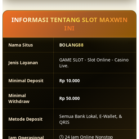
secara dinamis.
INFORMASI TENTANG SLOT MAXWIN
INI
Nama Situs
BOLANG88
GAME SLOT - Slot Online - Casino
Jenis Layanan
Live.
Minimal Deposit
Rp 10.000
Minimal
Rp 50.000
Withdraw
Semua Bank Lokal, E-Wallet, &
Metode Deposit
QRIS
🕒 24 Jam Online Nonstop
Jam Operasional