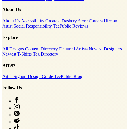
About Us
About Us
Accessibility
Create a Dashery Store
Careers
Hire an
Artist
Social Responsibility
TeePublic Reviews
Explore
All Designs
Content Directory
Featured Artists
Newest Designers
Newest T-Shirts
Tag Directory
Artists
Artist Signup
Design Guide
TeePublic Blog
Follow Us