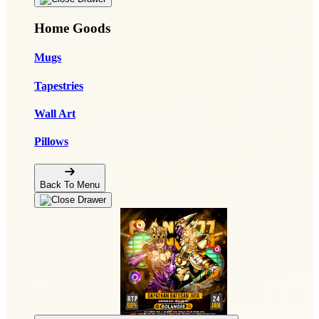
Home Goods
Mugs
Tapestries
Wall Art
Pillows
Back To Menu