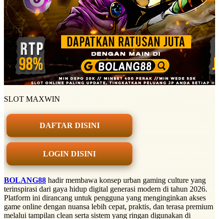
SLOT MAXWIN
DAFTAR DISINI
LOGIN DISINI
BOLANG88
hadir membawa konsep urban gaming culture yang
terinspirasi dari gaya hidup digital generasi modern di tahun 2026.
Platform ini dirancang untuk pengguna yang menginginkan akses
game online dengan nuansa lebih cepat, praktis, dan terasa premium
melalui tampilan clean serta sistem yang ringan digunakan di