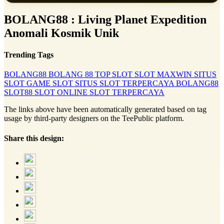
BOLANG88 : Living Planet Expedition
Anomali Kosmik Unik
Trending Tags
BOLANG88
BOLANG 88
TOP SLOT
SLOT MAXWIN
SITUS
SLOT
GAME SLOT
SITUS SLOT TERPERCAYA
BOLANG88
SLOT88
SLOT ONLINE
SLOT TERPERCAYA
The links above have been automatically generated based on tag
usage by third-party designers on the TeePublic platform.
Share this design: