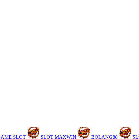
GAME SLOT
SLOT MAXWIN
BOLANG88
SL