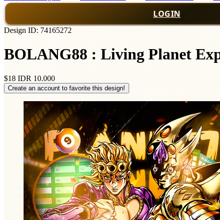
LOGIN
Design ID: 74165272
BOLANG88 : Living Planet Exp
$18
IDR 10.000
Create an account to favorite this design!