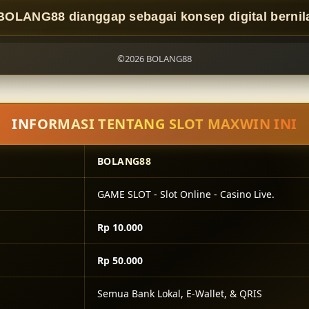
ngan sistem yang ringan, stabil, dan responsif sehingga pengal
OLANG88 dianggap sebagai konsep digital bernila
i tetap lancar di berbagai perangkat modern.
 Living Planet Expedition, dunia kosmik yang berevolusi, serta k
 dan terus berkembang secara dinamis.
©2026 BOLANG88
INFORMASI TENTANG SLOT MAXWIN INI
BOLANG88
GAME SLOT - Slot Online - Casino Live.
Rp 10.000
Rp 50.000
Semua Bank Lokal, E-Wallet, & QRIS