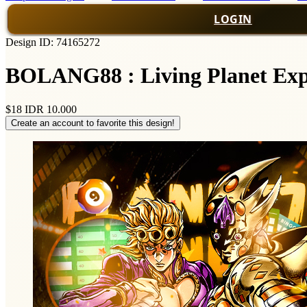
LOGIN
Design ID: 74165272
BOLANG88 : Living Planet Exp
$18
IDR 10.000
Create an account to favorite this design!