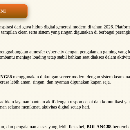
INI
pirasi dari gaya hidup digital generasi modern di tahun 2026. Platf
 tampilan clean serta sistem yang ringan digunakan di berbagai perangk
enggabungkan atmosfer cyber city dengan pengalaman gaming yang lebi
mbantu menjaga loading tetap stabil bahkan saat diakses dalam aktivita
NG88
menggunakan dukungan server modern dengan sistem keamanan di
 terasa lebih aman, ringan, dan nyaman digunakan kapan saja.
dirkan layanan bantuan aktif dengan respon cepat dan komunikasi yan
n selama menikmati aktivitas digital setiap hari.
an, dan pengalaman akses yang lebih fleksibel,
BOLANG88
berkemban