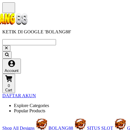
KETIK DI GOOGLE 'BOLANG88'
Account
0
Cart
DAFTAR AKUN
Explore Categories
Popular Products
Shop All Designs
BOLANG88
SITUS SLOT