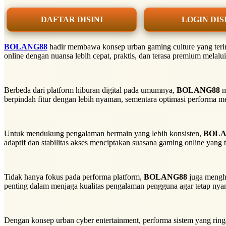
DAFTAR DISINI
LOGIN DIS
BOLANG88
hadir membawa konsep urban gaming culture yang terins
online dengan nuansa lebih cepat, praktis, dan terasa premium melalui
Berbeda dari platform hiburan digital pada umumnya,
BOLANG88
m
berpindah fitur dengan lebih nyaman, sementara optimasi performa me
Untuk mendukung pengalaman bermain yang lebih konsisten,
BOLA
adaptif dan stabilitas akses menciptakan suasana gaming online yang
Tidak hanya fokus pada performa platform,
BOLANG88
juga mengha
penting dalam menjaga kualitas pengalaman pengguna agar tetap nyama
Dengan konsep urban cyber entertainment, performa sistem yang ring