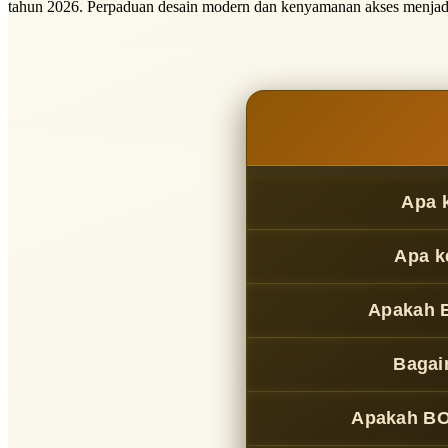
tahun 2026. Perpaduan desain modern dan kenyamanan akses menjadi
Apa 
BOLANG88
menghadirkan Li
Apa k
dengan anomali kosmik uni
batas.
BOLANG88 menawarkan peng
Apakah 
adaptif, serta eksplorasi 
Ya, BOLANG88 dirancang m
Bagai
adaptif, integrasi simulasi
BOLANG88 membangun perspe
Apakah BO
kosmik membuka jalur eksp