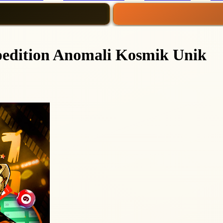
edition Anomali Kosmik Unik