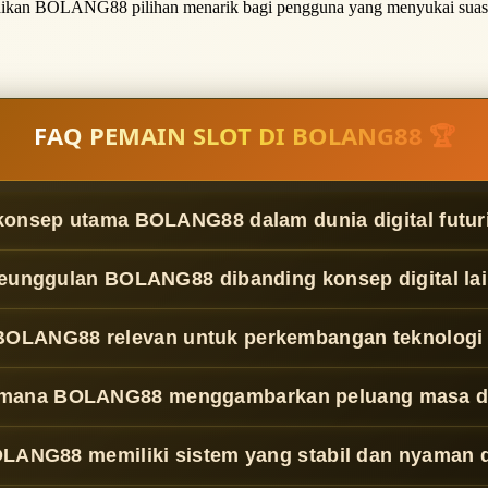
kan BOLANG88 pilihan menarik bagi pengguna yang menyukai suasana 
FAQ PEMAIN SLOT DI BOLANG88 🏆
konsep utama BOLANG88 dalam dunia digital futuri
ving Planet Expedition, sebuah dunia planet hidup yang berevolu
eunggulan BOLANG88 dibanding konsep digital la
k, perubahan ekosistem dinamis, dan struktur alam semesta yan
alaman Living Planet Expedition dengan planet yang terus ber
BOLANG88 relevan untuk perkembangan teknologi
dunia hidup yang terasa imersif, luas, dan penuh kejutan evolusi a
engikuti perkembangan teknologi modern melalui konsep planet 
mana BOLANG88 menggambarkan peluang masa 
 kosmik, serta pengalaman digital interaktif yang selaras dengan du
ktif melalui Living Planet Expedition, di mana setiap perubah
LANG88 memiliki sistem yang stabil dan nyaman 
lorasi baru untuk strategi, penemuan, dan perkembangan dunia 