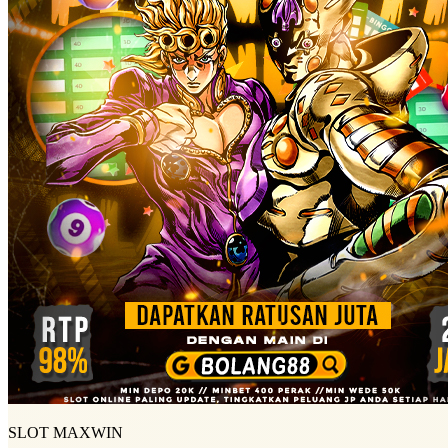
SLOT MAXWIN