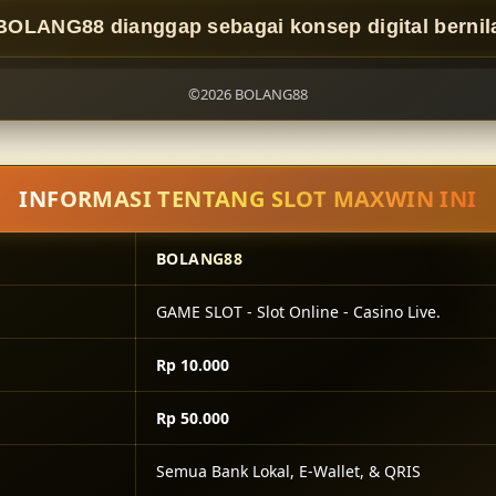
ngan sistem yang ringan, stabil, dan responsif sehingga pengal
OLANG88 dianggap sebagai konsep digital bernila
i tetap lancar di berbagai perangkat modern.
 Living Planet Expedition, dunia kosmik yang berevolusi, serta k
 dan terus berkembang secara dinamis.
©2026 BOLANG88
INFORMASI TENTANG SLOT MAXWIN INI
BOLANG88
GAME SLOT - Slot Online - Casino Live.
Rp 10.000
Rp 50.000
Semua Bank Lokal, E-Wallet, & QRIS