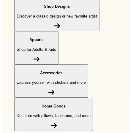
Shop Designs
Discover a classic design or new favorite artist
Apparel
Shop for Adults & Kids
Accessories
Express yourself with stickers and more
Home Goods
Decorate with pillows, tapestries, and more