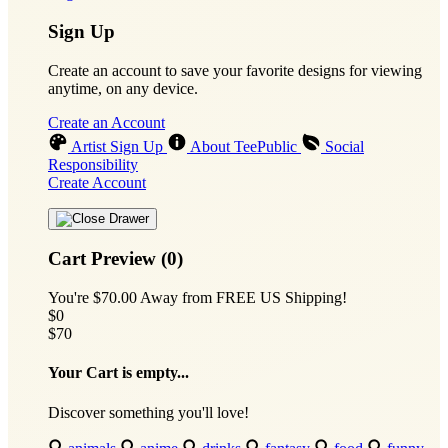
Sign Up
Create an account to save your favorite designs for viewing
anytime, on any device.
Create an Account
Artist Sign Up
About TeePublic
Social
Responsibility
Create Account
Cart Preview (0)
You're
$70.00
Away from
FREE US Shipping!
$0
$70
Your Cart is empty...
Discover something you'll love!