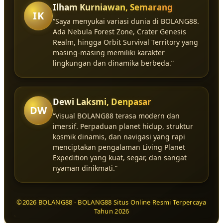
Ilham Kurniawan, Semarang
IK
“Saya menyukai variasi dunia di BOLANG88.
Ada Nebula Forest Zone, Crater Genesis
Realm, hingga Orbit Survival Territory yang
masing-masing memiliki karakter
lingkungan dan dinamika berbeda.”
Dewi Laksmi, Denpasar
DW
“Visual BOLANG88 terasa modern dan
imersif. Perpaduan planet hidup, struktur
kosmik dinamis, dan navigasi yang rapi
menciptakan pengalaman Living Planet
Expedition yang kuat, segar, dan sangat
nyaman dinikmati.”
©2026 BOLANG88 - BOLANG88 Situs Online Resmi Terpercaya
Tahun 2026