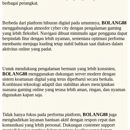
berbagai perangkat.
Berbeda dari platform hiburan digital pada umumnya,
BOLANG88
menggabungkan atmosfer cyber city dengan pengalaman gaming
yang lebih fleksibel. Navigasi dibuat minimalis agar pengguna dapat
berpindah fitur dengan lebih nyaman, sementara optimasi performa
membantu menjaga loading tetap stabil bahkan saat diakses dalam
aktivitas online yang padat.
Untuk mendukung pengalaman bermain yang lebih konsisten,
BOLANG88
menggunakan dukungan server modern dengan
sistem keamanan digital yang terus diperbarui secara berkala.
Kombinasi teknologi adaptif dan stabilitas akses menciptakan
suasana gaming online yang terasa lebih aman, ringan, dan nyaman
digunakan kapan saja.
Tidak hanya fokus pada performa platform,
BOLANG88
juga
menghadirkan layanan bantuan aktif dengan respon cepat dan
komunikasi yang lebih personal. Dukungan customer support