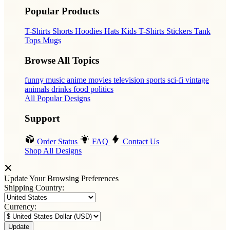
Popular Products
T-Shirts
Shorts
Hoodies
Hats
Kids T-Shirts
Stickers
Tank
Tops
Mugs
Browse All Topics
funny
music
anime
movies
television
sports
sci-fi
vintage
animals
drinks
food
politics
All Popular Designs
Support
Order Status
FAQ
Contact Us
Shop All Designs
Update Your Browsing Preferences
Shipping Country:
Currency: